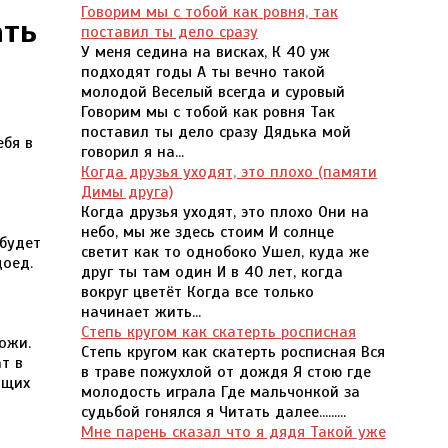
Говорим мы с тобой как ровня, так
ать
поставил ты дело сразу
У меня седина на висках, К 40 уж
подходят годы А ты вечно такой
молодой Веселый всегда и суровый
Говорим мы с тобой как ровня Так
поставил ты дело сразу Дядька мой
говорил я на...
Когда друзья уходят, это плохо (памяти
Димы друга)
Когда друзья уходят, это плохо Они на
небо, мы же здесь стоим И солнце
 будет
светит как то однобоко Ушел, куда же
доед.
друг ты там один И в 40 лет, когда
вокруг цветёт Когда все только
начинает жить...
Степь кругом как скатерть росписная
ожи.
Степь кругом как скатерть росписная Вся
т в
в траве пожухлой от дождя Я стою где
ящих
молодость играла Где мальчонкой за
судьбой гонялся я Читать далее.........
Мне парень сказал что я дядя Такой уже