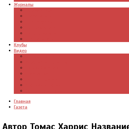
Журналы
Поэзия стихи
Проза, книги
Драматургия
Детские книги
Цитаты из книг
Что почитать
Клубы
Видео
Отдых для души
Учебные материалы
Детский уголок
Прямая речь
Культурный мир
Хроники истории
Общество и люди
Главная
Газета
Автор Томас Харрис Названи