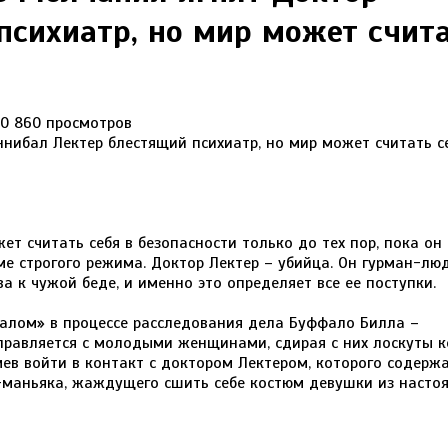
психиатр, но мир может счит
0
860 просмотров
ет считать себя в безопасности только до тех пор, пока он
е строгого режима. Доктор Лектер – убийца. Он гурман-лю
а к чужой беде, и именно это определяет все ее поступки.
алом» в процессе расследования дела Буффало Билла –
равляется с молодыми женщинами, сдирая с них лоскуты к
мев войти в контакт с доктором Лектером, которого содержа
-маньяка, жаждущего сшить себе костюм девушки из насто