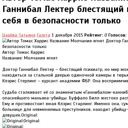
Ганнибал Лектер блестящий 
себя в безопасности только
Царёва Татьяна
Газета
1 декабря 2015
Рейтинг:
0
Голосов:
Автор: Томас Харрис
Название: Молчания ягнят
Доктор Ганнибал Лектер – блестящий психиатр, но мир мож
находиться за стальной дверью одиночной камеры в тюрьм
Клэрис Стерлинг – курсант академии ФБР. Она восприимчив
Судьба сталкивает её со знаменитым «Ганнибалом-канниб
опаснейшего маньяка-убийцы. Буффало Билл жестоко расп
Ему и противостоит юная Клэрис Старлинг. Именно она, су
больнице для невменяемых преступников, находит убийцу
девушек.Original:
Original: