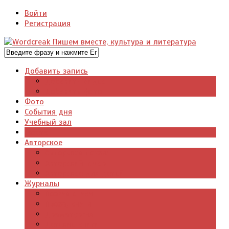
Войти
Регистрация
Добавить запись
Добавить видео
Добавить фото
Фото
События дня
Учебный зал
Газета
Авторское
Авторская поэзия
Авторский юмор
Авторское для детей
Журналы
Поэзия стихи
Проза, книги
Драматургия
Детские книги