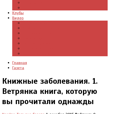
Цитаты из книг
Что почитать
Клубы
Видео
Отдых для души
Учебные материалы
Детский уголок
Прямая речь
Культурный мир
Хроники истории
Общество и люди
Главная
Газета
Книжные заболевания. 1.
Ветрянка книга, которую
вы прочитали однажды