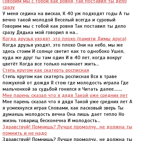
Говорим мы с тобой как ровня, так поставил ты дело
сразу
У меня седина на висках, К 40 уж подходят годы А ты
вечно такой молодой Веселый всегда и суровый
Говорим мы с тобой как ровня Так поставил ты дело
сразу Дядька мой говорил я на...
Когда друзья уходят, это плохо (памяти Димы друга)
Когда друзья уходят, это плохо Они на небо, мы же
здесь стоим И солнце светит как то однобоко Ушел,
куда же друг ты там один И в 40 лет, когда вокруг
цветёт Когда все только начинает жить...
Степь кругом как скатерть росписная
Степь кругом как скатерть росписная Вся в траве
пожухлой от дождя Я стою где молодость играла Где
мальчонкой за судьбой гонялся я Читать далее.........
Мне парень сказал что я дядя Такой уже средних лет
Мне парень сказал что я дядя Такой уже средних лет А
я усмехнулся играя Словами, как ласковый зверь Ты
думаешь молодость вечна Она лишь дает тепло Но
жизнь товарищ бесконечна И молодость...
Здравствуй! Помнишь? Лучше промолчу.. не должна ты
помнить и не надо
Здравствуй! Помнишь? Лучше промолчу.. не должна ты