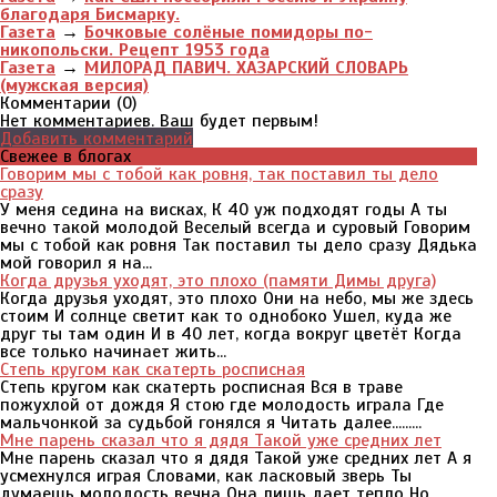
благодаря Бисмарку.
Газета
→
Бочковые солёные помидоры по-
никопольски. Рецепт 1953 года
Газета
→
МИЛОРАД ПАВИЧ. ХАЗАРСКИЙ СЛОВАРЬ
(мужская версия)
Комментарии (
0
)
Нет комментариев. Ваш будет первым!
Добавить комментарий
Свежее в блогах
Говорим мы с тобой как ровня, так поставил ты дело
сразу
У меня седина на висках, К 40 уж подходят годы А ты
вечно такой молодой Веселый всегда и суровый Говорим
мы с тобой как ровня Так поставил ты дело сразу Дядька
мой говорил я на...
Когда друзья уходят, это плохо (памяти Димы друга)
Когда друзья уходят, это плохо Они на небо, мы же здесь
стоим И солнце светит как то однобоко Ушел, куда же
друг ты там один И в 40 лет, когда вокруг цветёт Когда
все только начинает жить...
Степь кругом как скатерть росписная
Степь кругом как скатерть росписная Вся в траве
пожухлой от дождя Я стою где молодость играла Где
мальчонкой за судьбой гонялся я Читать далее.........
Мне парень сказал что я дядя Такой уже средних лет
Мне парень сказал что я дядя Такой уже средних лет А я
усмехнулся играя Словами, как ласковый зверь Ты
думаешь молодость вечна Она лишь дает тепло Но