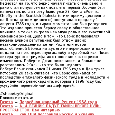
Несмотря на то, что Бернс начал писать очень рано и
рано стал популярен как поэт, его первый сборник был
напечатан, когда поэту было уже 27. Книга «Poems,
Chiefly in the Scottish Dialect» (стихи преимущественно
на Шотландском диалекте) поступила в продажу 1
августа 1786 года, и тираж моментально был раскуплен.
Это издание принесло Бернсу славу и общественное
влияние, а также сыграло немалую роль в его счастливой
семейной жизни. Дело в том, что Бёрнс пользовался
весьма дурной репутацией: был отцом двоих
незаконнорожденных детей. Родители новой
возлюбленной Бёрнса на дух его не переносили и даже
подали на него церковную жалобу и судебный иск. После
литературного триумфа их отношение к зятю резко
изменилось. Роберт и Джин поженились и больше не
расставались. Жаль, что это было недолго.
Роберт Бёрнс скончался 21 июля 1796 года в Дамфрисе.
Историки 20 века считают, что Бёрнс скончался от
последствий тяжёлого физического труда в молодости и
врождённого ревмокардита, который в 1796 году был
усугублён перенесённой им дифтерией.
#shpoetryOriginal:
Похожие статьи:
Газета
→
Поросёнок жареный. Рецепт 1968 года
Газета
→
А. И. ВЕЙНИК. ПАДУТ ТАЙНЫ ВЕКОВ? НУЛЬ-
ПРОСТРАНСТВО. Два интервью
Газета
→
как США поссорили Россию и Украину