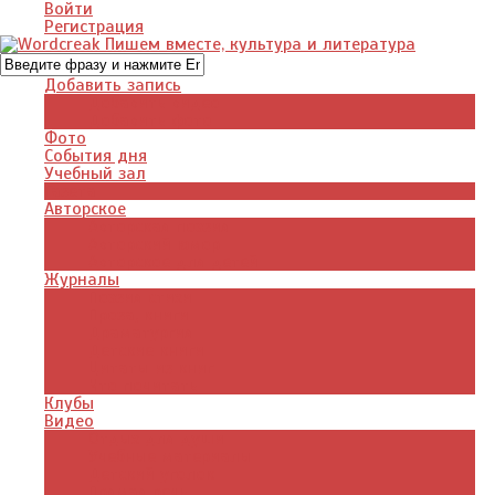
Войти
Регистрация
Добавить запись
Добавить видео
Добавить фото
Фото
События дня
Учебный зал
Газета
Авторское
Авторская поэзия
Авторский юмор
Авторское для детей
Журналы
Поэзия стихи
Проза, книги
Драматургия
Детские книги
Цитаты из книг
Что почитать
Клубы
Видео
Отдых для души
Учебные материалы
Детский уголок
Прямая речь