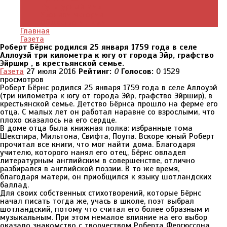
Культурный мир
Хроники истории
Общество и люди
Главная
Газета
Роберт Бёрнс родился 25 января 1759 года в селе
Аллоуэй три километра к югу от города Эйр, графство
Эйршир , в крестьянской семье.
Газета
27 июля 2016
Рейтинг:
0
Голосов:
0
1529
просмотров
Роберт Бёрнс родился 25 января 1759 года в селе Аллоуэй
(три километра к югу от города Эйр, графство Эйршир), в
крестьянской семье. Детство Бёрнса прошло на ферме его
отца. С малых лет он работал наравне со взрослыми, что
плохо сказалось на его сердце.
В доме отца была книжная полка: избранные тома
Шекспира, Мильтона, Свифта, Поупа. Вскоре юный Роберт
прочитал все книги, что мог найти дома. Благодаря
учителю, которого нанял его отец, Бёрнс овладел
литературным английским в совершенстве, отлично
разбирался в английской поэзии. В то же время,
благодаря матери, он приобщился к языку шотландских
баллад.
Для своих собственных стихотворений, которые Бёрнс
начал писать тогда же, учась в школе, поэт выбрал
шотландский, потому что считал его более образным и
музыкальным. При этом немалое влияние на его выбор
оказало знакомство с творчеством Роберта Фергюссона.