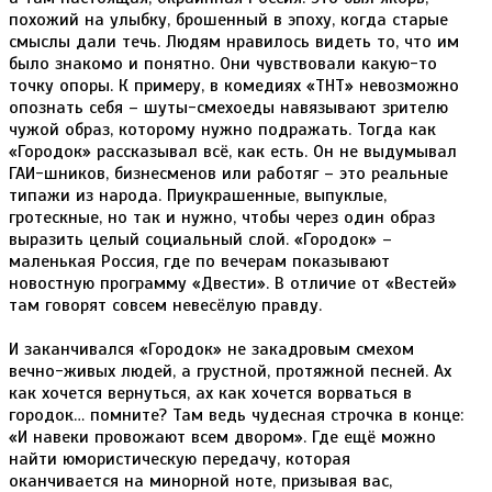
похожий на улыбку, брошенный в эпоху, когда старые
смыслы дали течь. Людям нравилось видеть то, что им
было знакомо и понятно. Они чувствовали какую-то
точку опоры. К примеру, в комедиях «ТНТ» невозможно
опознать себя – шуты-смехоеды навязывают зрителю
чужой образ, которому нужно подражать. Тогда как
«Городок» рассказывал всё, как есть. Он не выдумывал
ГАИ-шников, бизнесменов или работяг – это реальные
типажи из народа. Приукрашенные, выпуклые,
гротескные, но так и нужно, чтобы через один образ
выразить целый социальный слой. «Городок» –
маленькая Россия, где по вечерам показывают
новостную программу «Двести». В отличие от «Вестей»
там говорят совсем невесёлую правду.
И заканчивался «Городок» не закадровым смехом
вечно-живых людей, а грустной, протяжной песней. Ах
как хочется вернуться, ах как хочется ворваться в
городок… помните? Там ведь чудесная строчка в конце:
«И навеки провожают всем двором». Где ещё можно
найти юмористическую передачу, которая
оканчивается на минорной ноте, призывая вас,