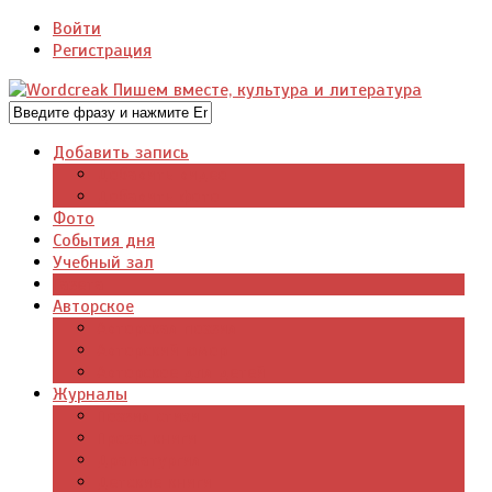
Войти
Регистрация
Добавить запись
Добавить видео
Добавить фото
Фото
События дня
Учебный зал
Газета
Авторское
Авторская поэзия
Авторский юмор
Авторское для детей
Журналы
Поэзия стихи
Проза, книги
Драматургия
Детские книги