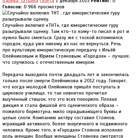
Царёва Татьяна
Газета
1 декабря 2015
Рейтинг:
0
Голосов:
0
966 просмотров
Случайно включил «ТНТ», где юмористические гуру
разыгрывали сценку. Там кто-то кому-то писал в рот и
нужно было смеяться. Сразу же с тоской вспомнился
городок, куда уже никому из нас не вернуться. Речь
про культовую юмористическую передачу с Ильёй
Олейниковым и Юрием Стояновым. «Городок» – лучшее,
что случилось с отечественным юмором.
Передача выходила почти двадцать лет и закончилась
только после смерти Олейникова в 2012 году. Говорят,
что когда молодой Олейников пришёл поступать в
цирковое училище, то так невнятно прочитал
выученный стишок, что это всех покорило. Плохая
дикция и стала фишкой его сценического образа –
пожилого бормотуна, мило скрадывающего буквы и
целые слоги. Компанию актёру составил Стоянов,
играющий активного, более энергичного и подвижного
человека. Кроме того, в «Городке» Стоянов исполнял
роль женщин. Вообще женщины Стоянова смотрятся