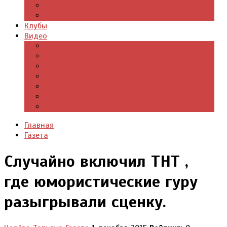
Цитаты из книг
Что почитать
Клубы
Видео
Отдых для души
Учебные материалы
Детский уголок
Прямая речь
Культурный мир
Хроники истории
Общество и люди
Главная
Газета
Случайно включил ТНТ ,
где юмористические гуру
разыгрывали сценку.