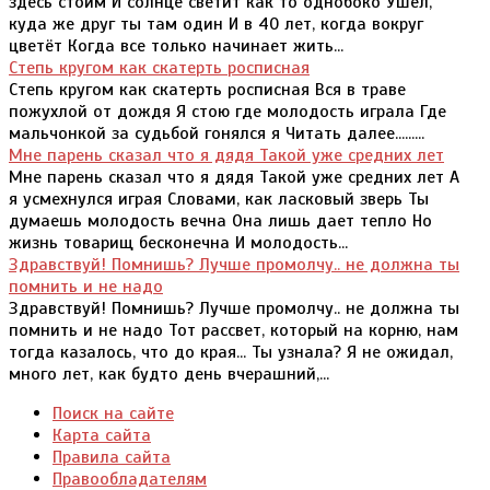
здесь стоим И солнце светит как то однобоко Ушел,
куда же друг ты там один И в 40 лет, когда вокруг
цветёт Когда все только начинает жить...
Степь кругом как скатерть росписная
Степь кругом как скатерть росписная Вся в траве
пожухлой от дождя Я стою где молодость играла Где
мальчонкой за судьбой гонялся я Читать далее.........
Мне парень сказал что я дядя Такой уже средних лет
Мне парень сказал что я дядя Такой уже средних лет А
я усмехнулся играя Словами, как ласковый зверь Ты
думаешь молодость вечна Она лишь дает тепло Но
жизнь товарищ бесконечна И молодость...
Здравствуй! Помнишь? Лучше промолчу.. не должна ты
помнить и не надо
Здравствуй! Помнишь? Лучше промолчу.. не должна ты
помнить и не надо Тот рассвет, который на корню, нам
тогда казалось, что до края... Ты узнала? Я не ожидал,
много лет, как будто день вчерашний,...
Поиск на сайте
Карта сайта
Правила сайта
Правообладателям