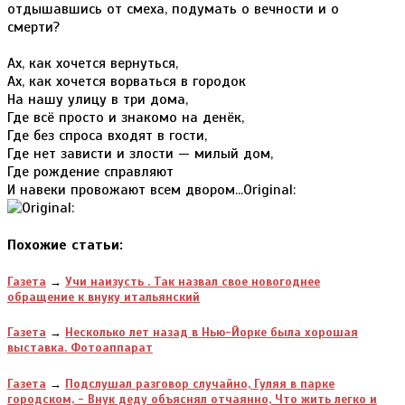
отдышавшись от смеха, подумать о вечности и о
смерти?
Ах, как хочется вернуться,
Ах, как хочется ворваться в городок
На нашу улицу в три дома,
Где всё просто и знакомо на денёк,
Где без спроса входят в гости,
Где нет зависти и злости — милый дом,
Где рождение справляют
И навеки провожают всем двором...Original:
Похожие статьи:
Газета
→
Учи наизусть . Так назвал свое новогоднее
обращение к внуку итальянский
Газета
→
Несколько лет назад в Нью-Йорке была хорошая
выставка. Фотоаппарат
Газета
→
Подслушал разговор случайно, Гуляя в парке
городском, - Внук деду объяснял отчаянно, Что жить легко и