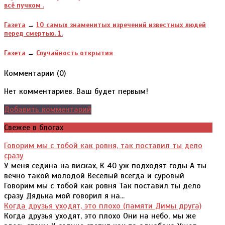
всё пучком .
Газета
→
10 самых знаменитых изречений известных людей
перед смертью. 1.
Газета
→
Случайность открытия
Комментарии (
0
)
Нет комментариев. Ваш будет первым!
Добавить комментарий
Свежее в блогах
Говорим мы с тобой как ровня, так поставил ты дело
сразу
У меня седина на висках, К 40 уж подходят годы А ты
вечно такой молодой Веселый всегда и суровый
Говорим мы с тобой как ровня Так поставил ты дело
сразу Дядька мой говорил я на...
Когда друзья уходят, это плохо (памяти Димы друга)
Когда друзья уходят, это плохо Они на небо, мы же