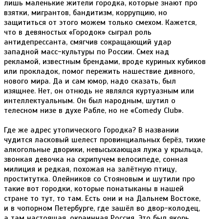
лишь маленькие жители городка, которые знают про
взятки, мигрантов, бандитизм, коррупцию, но
защититься от этого можем только смехом. Кажется,
что в девяностых «Городок» сыграл роль
антидепрессанта, смягчив сокращающий удар
западной масс-культуры по России. Смех над
рекламой, известным брендами, вроде куриных кубиков
или прокладок, помог пережить нашествие дивного,
нового мира. Да и сам юмор, надо сказать, был
изящнее. Нет, он отнюдь не являлся куртуазным или
интеллектуальным. Он был народным, шутил о
телесном низе в духе Рабле, но не «Comedy Club».
Где же адрес утопического Городка? В названии
чудится ласковый шелест провинциальных берёз, тихие
алкогольные дворики, невысыхающая лужа у крыльца,
звонкая девочка на скрипучем велосипеде, сонная
милиция и редкая, похожая на залётную птицу,
проститутка. Олейников со Стояновым и шутили про
такие вот городки, которые понатыканы в нашей
стране то тут, то там. Есть они и на Дальнем Востоке,
и в чопорном Петербурге, где зашёл во двор-колодец,
а там настоящая, окраинная Россия. Это был якорь,