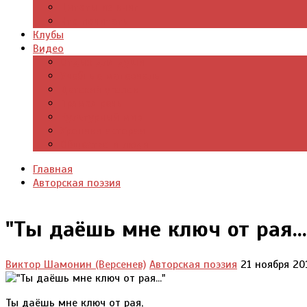
Цитаты из книг
Что почитать
Клубы
Видео
Отдых для души
Учебные материалы
Детский уголок
Прямая речь
Культурный мир
Хроники истории
Общество и люди
Главная
Авторская поэзия
"Ты даёшь мне ключ от рая...
Виктор Шамонин (Версенев)
Авторская поэзия
21 ноября 2
Ты даёшь мне ключ от рая,