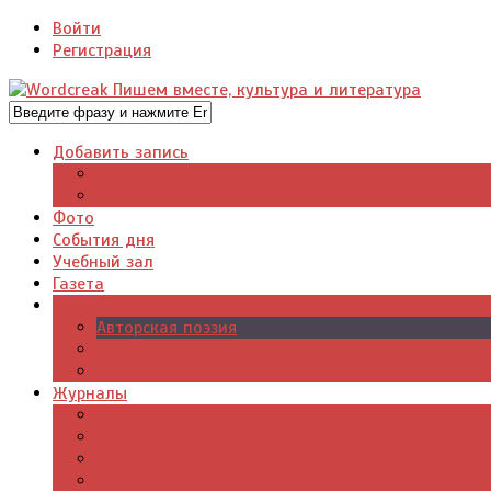
Войти
Регистрация
Добавить запись
Добавить видео
Добавить фото
Фото
События дня
Учебный зал
Газета
Авторское
Авторская поэзия
Авторский юмор
Авторское для детей
Журналы
Поэзия стихи
Проза, книги
Драматургия
Детские книги