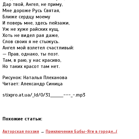
Дар твой, Ангел, не приму,
Мне дороже Русь Святая,
Ближе сердцу моему
И поверь мне, здесь пейзажи,
Уж не хуже райских кущ,
Хоть не видел рая даже,
Слов своих я не стыжусь.
Ангел мой взлетел счастливый:
— Прав, однако, ты поэт.
Там, в раю, у нас красиво,
Но таких красот там нет.
Рисунок: Наталья Плеханова
Читает: Александр Синица
stixpro.at.ua/_ld/0/31_______---_-.mp3
Похожие статьи:
Авторская поэзия
→
Приключения Бабы-Яги в городе...(