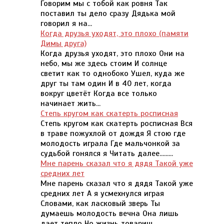
Говорим мы с тобой как ровня Так
поставил ты дело сразу Дядька мой
говорил я на...
Когда друзья уходят, это плохо (памяти
Димы друга)
Когда друзья уходят, это плохо Они на
небо, мы же здесь стоим И солнце
светит как то однобоко Ушел, куда же
друг ты там один И в 40 лет, когда
вокруг цветёт Когда все только
начинает жить...
Степь кругом как скатерть росписная
Степь кругом как скатерть росписная Вся
в траве пожухлой от дождя Я стою где
молодость играла Где мальчонкой за
судьбой гонялся я Читать далее.........
Мне парень сказал что я дядя Такой уже
средних лет
Мне парень сказал что я дядя Такой уже
средних лет А я усмехнулся играя
Словами, как ласковый зверь Ты
думаешь молодость вечна Она лишь
дает тепло Но жизнь товарищ