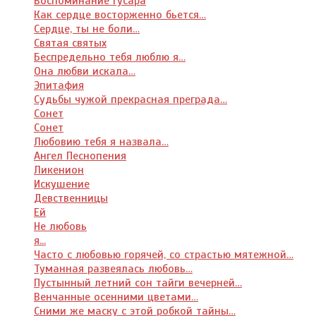
Воспоминание гусара
Как сердце восторженно бьется…
Сердце, ты не боли…
Святая святых
Беспредельно тебя люблю я…
Она любви искала…
Эпитафия
Судьбы чужой прекрасная преграда…
Cонет
Сонет
Любовию тебя я назвала…
Ангел Песнопения
Ликенион
Искушение
Девственницы
Ей
Не любовь
я...
Часто с любовью горячей, со страстью мятежной…
Туманная развеялась любовь…
Пустынный летний сон тайги вечерней…
Венчанные осенними цветами…
Сними же маску с этой робкой тайны…