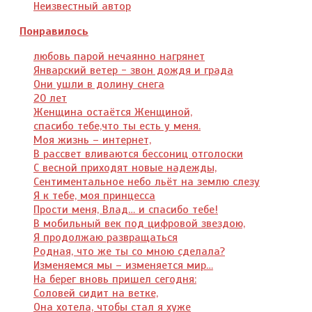
Неизвестный автор
Понравилось
любовь парой нечаянно нагрянет
Январский ветер - звон дождя и града
Они ушли в долину снега
20 лет
Женщина остаётся Женщиной,
спасибо тебе,что ты есть у меня.
Моя жизнь – интернет,
В рассвет вливаются бессониц отголоски
С весной приходят новые надежды,
Сентиментальное небо льёт на землю слезу
Я к тебе, моя принцесса
Прости меня, Влад… и спасибо тебе!
В мобильный век под цифровой звездою,
Я продолжаю развращаться
Родная, что же ты со мною сделала?
Изменяемся мы – изменяется мир…
На берег вновь пришел сегодня:
Соловей сидит на ветке,
Она хотела, чтобы стал я хуже