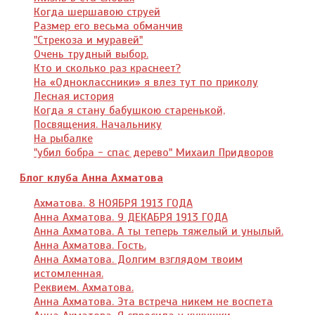
Когда шершавою струей
Размер его весьма обманчив
"Стрекоза и муравей"
Очень трудный выбор.
Кто и сколько раз краснеет?
На «Одноклассники» я влез тут по приколу
Лесная история
Когда я стану бабушкою старенькой,
Посвящения. Начальнику
На рыбалке
"убил бобра - спас дерево" Михаил Придворов
Блог клуба Анна Ахматова
Ахматова. 8 НОЯБРЯ 1913 ГОДА
Анна Ахматова. 9 ДЕКАБРЯ 1913 ГОДА
Анна Ахматова. А ты теперь тяжелый и унылый.
Анна Ахматова. Гость.
Анна Ахматова. Долгим взглядом твоим
истомленная.
Реквием. Ахматова.
Анна Ахматова. Эта встреча никем не воспета