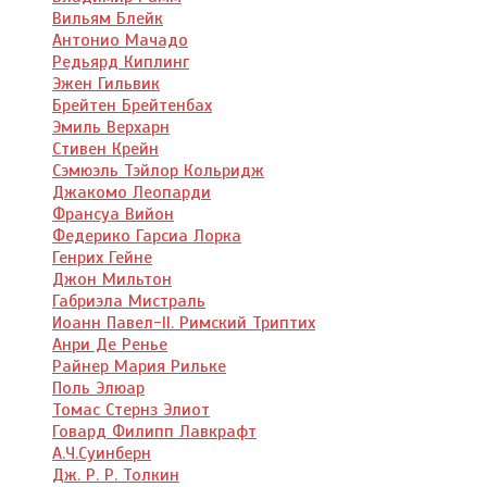
Вильям Блейк
Антонио Мачадо
Редьярд Киплинг
Эжен Гильвик
Брейтен Брейтенбах
Эмиль Верхарн
Стивен Крейн
Сэмюэль Тэйлор Кольридж
Джакомо Леопарди
Франсуа Вийон
Федерико Гарсиа Лорка
Генрих Гейне
Джон Мильтон
Габриэла Мистраль
Иоанн Павел-II. Римский Триптих
Анри Де Ренье
Райнер Мария Рильке
Поль Элюар
Томас Стернз Элиот
Говард Филипп Лавкрафт
А.Ч.Суинберн
Дж. Р. Р. Толкин