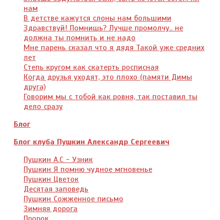
нам
В детстве кажутся слоны нам большими
Здравствуй! Помнишь? Лучше промолчу.. не
должна ты помнить и не надо
Мне парень сказал что я дядя Такой уже средних
лет
Степь кругом как скатерть росписная
Когда друзья уходят, это плохо (памяти Димы
друга)
Говорим мы с тобой как ровня, так поставил ты
дело сразу
Блог
Блог клуба Пушкин Александр Сергеевич
Пушкин А.С - Узник
Пушкин Я помню чудное мгновенье
Пушкин Цветок
Десятая заповедь
Пушкин Сожженное письмо
Зимняя дорога
Пророк