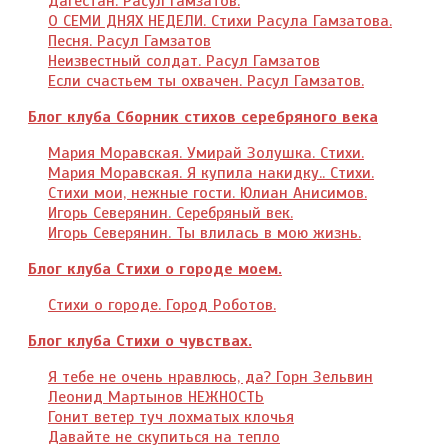
Дагестан. Расул Гамзатов.
О СЕМИ ДНЯХ НЕДЕЛИ. Стихи Расула Гамзатова.
Песня. Расул Гамзатов
Неизвестный солдат. Расул Гамзатов
Если счастьем ты охвачен. Расул Гамзатов.
Блог клуба Сборник стихов серебряного века
Мария Моравская. Умирай Золушка. Стихи.
Мария Моравская. Я купила накидку.. Стихи.
Стихи мои, нежные гости. Юлиан Анисимов.
Игорь Северянин. Серебряный век.
Игорь Северянин. Ты влилась в мою жизнь.
Блог клуба Стихи о городе моем.
Стихи о городе. Город Роботов.
Блог клуба Стихи о чувствах.
Я тебе не очень нравлюсь, да? Горн Зельвин
Леонид Мартынов НЕЖНОСТЬ
Гонит ветер туч лохматых клочья
Давайте не скупиться на тепло