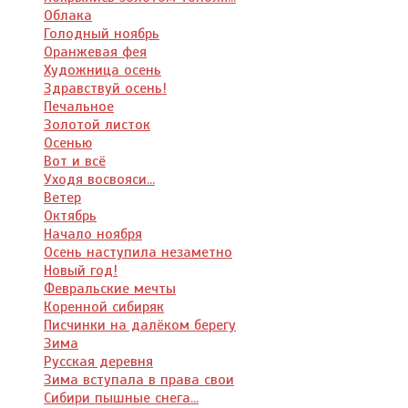
Облака
Голодный ноябрь
Оранжевая фея
Художница осень
Здравствуй осень!
Печальное
Золотой листок
Осенью
Вот и всё
Уходя восвояси...
Ветер
Октябрь
Начало ноября
Осень наступила незаметно
Новый год!
Февральские мечты
Коренной сибиряк
Писчинки на далёком берегу
Зима
Русская деревня
Зима вступала в права свои
Сибири пышные снега...