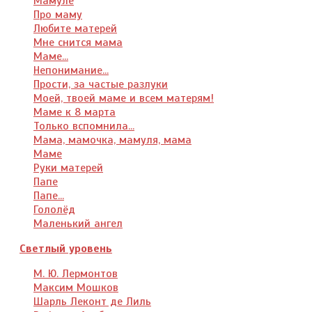
Мамуле
Про маму
Любите матерей
Мне снится мама
Маме...
Непонимание...
Прости, за частые разлуки
Моей, твоей маме и всем матерям!
Маме к 8 марта
Только вспомнила...
Мама, мамочка, мамуля, мама
Маме
Руки матерей
Папе
Папе...
Гололёд
Маленький ангел
Светлый уровень
М. Ю. Лермонтов
Максим Мошков
Шарль Леконт де Лиль