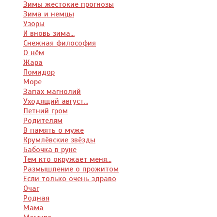
Зимы жестокие прогнозы
Зима и немцы
Узоры
И вновь зима...
Снежная философия
О нём
Жара
Помидор
Море
Запах магнолий
Уходящий август...
Летний гром
Родителям
В память о муже
Крумлёвские звёзды
Бабочка в руке
Тем кто окружает меня...
Размышление о прожитом
Если только очень здраво
Очаг
Родная
Мама