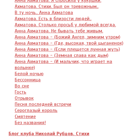
Анна Ахматова. Я спросила у кукушки.
Ахматова. Стихи. Был он тревожным..
В ту ночь.. Анна Ахматова
Ахматова. Есть в близости людей..
Ахматова. Столько просьб у любимой всегда.
Анна Ахматова. Не бывать тебе живым.
Анна Ахматова - (Божий Ангел, зимним утром)
Анна Ахматова - (Где, высокая, твой цыганенок)
Анна Ахматова - (Если плещется лунная жуть)
Анна Ахматова - (Земная слава как дым)
Анна Ахматова - (И мальчик, что играет на
волынке)
Белой ночью
Бессонница
Во сне
Гость
Отрывок
Песня последней встречи
Сероглазый король
Смятение
Без названия!
Блог клуба Николай Рубцов. Стихи