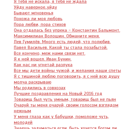
Я тебя не искала, я тебя не ждала
Уйду наверное..уйду
Бывают мгновенья
Похожа ли моя любовь
Пора любви, пора стихов
Она отдалась без упрека - Константин Бальмонт.
Максимилиан Волошин. Обманите меня.
Лев Гумилёв. Много есть людей, что полюбив.
Павел Васильев. Какой ты стала позабытой.
Все кончено, меж нами связи нет.
Я к ней вошел. Иван Бунин.
Как нас ни угнетай разлука
Все мы дети войны чужой, и желания наши спеты
Я с тишиной люблю поговорить, я с ней всю душу
молча раскрываю
Мы родились в совхозах
Лучшие поздравления на Новый 2016 год
Товарищ был чуть умным, товарищ был не пьян
Очаруй ты меня очаруй, своим голосом взглядом
нежным
У меня глаза как у бабушки, помоложе чуть,
молодей
Знаешь задуматься если, быть хочется богом ли