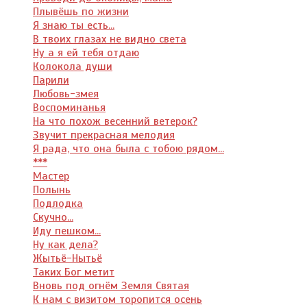
Плывёшь по жизни
Я знаю ты есть...
В твоих глазах не видно света
Ну а я ей тебя отдаю
Колокола души
Парили
Любовь-змея
Воспоминанья
На что похож весенний ветерок?
Звучит прекрасная мелодия
Я рада, что она была с тобою рядом...
***
Мастер
Полынь
Подлодка
Скучно...
Иду пешком...
Ну как дела?
Жытьё-Нытьё
Таких Бог метит
Вновь под огнём Земля Святая
К нам с визитом торопится осень