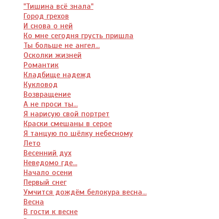
"Тишина всё знала"
Город грехов
И снова о ней
Ко мне сегодня грусть пришла
Ты больше не ангел...
Осколки жизней
Романтик
Кладбище надежд
Кукловод
Возвращение
А не проси ты...
Я нарисую свой портрет
Краски смешаны в серое
Я танцую по шёлку небесному
Лето
Весенний дух
Неведомо где...
Начало осени
Первый снег
Умчится дождём белокура весна...
Весна
В гости к весне