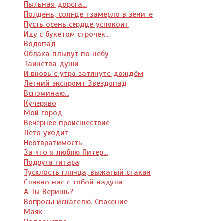
Пыльная дорога...
Полдень, солнце тзамерло в зените
Пусть осень сердце успокоит
Иду с букетом строчек...
Водопад
Облака плывут по небу
Таинства души
И вновь с утра затянуто дождём
Летний экспромт Звездопад
Вспоминаю...
Кучеряво
Мой город
Вечернее происшествие
Лето уходит
Неотвратимость
За что я люблю Питер...
Подруга гитара
Тусклость глянца, выжатый стакан
Славно нас с тобой надули
А Ты Веришь?
Вопросы искателю. Спасение
Маяк