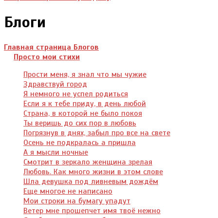
Блоги
Главная страница Блогов
Просто мои стихи
Прости меня, я знал что мы чужие
Здравствуй город
Я немного не успел родиться
Если я к тебе приду, в день любой
Страна, в которой не было покоя
Ты веришь до сих пор в любовь
Погрязнув в днях, забыл про все на свете
Осень не подкралась а пришла
А я мысли ночные
Смотрит в зеркало женщина зрелая
Любовь. Как много жизни в этом слове
Шла девушка под ливневым дождём
Еще многое не написано
Мои строки на бумагу упадут
Ветер мне прошепчет имя твоё нежно