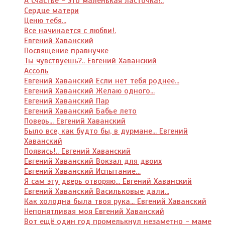
А Счастье - это маленькая ласточка!..
Сердце матери
Ценю тебя...
Все начинается с любви!.
Евгений Хаванский
Посвящение правнучке
Ты чувствуешь?.. Евгений Хаванский
Ассоль
Евгений Хаванский Если нет тебя роднее...
Евгений Хаванский Желаю одного...
Евгений Хаванский Пар
Евгений Хаванский Бабье лето
Поверь... Евгений Хаванский
Было все, как будто бы, в дурмане... Евгений
Хаванский
Появись!.. Евгений Хаванский
Евгений Хаванский Вокзал для двоих
Евгений Хаванский Испытание…
Я сам эту дверь отворяю... Евгений Хаванский
Евгений Хаванский Васильковые дали...
Как холодна была твоя рука... Евгений Хаванский
Непонятливая моя Евгений Хаванский
Вот ещё один год промелькнул незаметно - маме