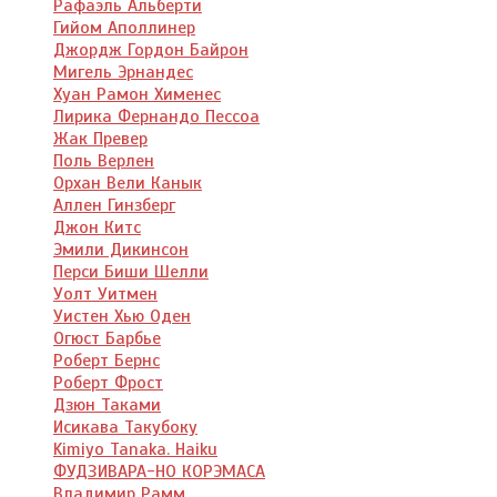
Рафаэль Альберти
Гийом Аполлинер
Джордж Гордон Байрон
Мигель Эрнандес
Хуан Рамон Хименес
Лирика Фернандо Пессоа
Жак Превер
Поль Верлен
Орхан Вели Канык
Аллен Гинзберг
Джон Китс
Эмили Дикинсон
Перси Биши Шелли
Уолт Уитмен
Уистен Хью Оден
Огюст Барбье
Роберт Бернс
Роберт Фрост
Дзюн Таками
Исикава Такубоку
Kimiyo Tanaka. Haiku
ФУДЗИВАРА-НО КОРЭМАСА
Владимир Рамм