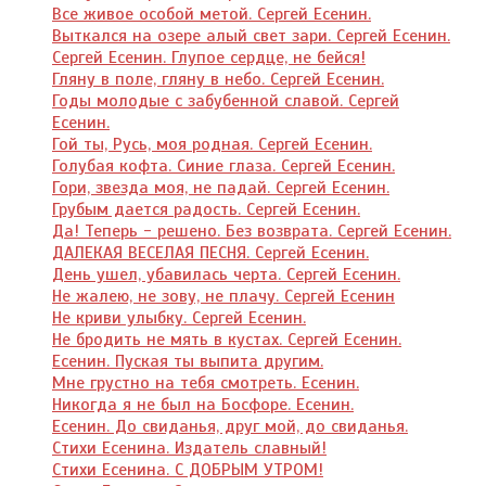
Все живое особой метой. Сергей Есенин.
Выткался на озере алый свет зари. Сергей Есенин.
Сергей Есенин. Глупое сердце, не бейся!
Гляну в поле, гляну в небо. Сергей Есенин.
Годы молодые с забубенной славой. Сергей
Есенин.
Гой ты, Русь, моя родная. Сергей Есенин.
Голубая кофта. Синие глаза. Сергей Есенин.
Гори, звезда моя, не падай. Сергей Есенин.
Грубым дается радость. Сергей Есенин.
Да! Теперь - решено. Без возврата. Сергей Есенин.
ДАЛЕКАЯ ВЕСЕЛАЯ ПЕСНЯ. Сергей Есенин.
День ушел, убавилась черта. Сергей Есенин.
Не жалею, не зову, не плачу. Сергей Есенин
Не криви улыбку. Сергей Есенин.
Не бродить не мять в кустах. Сергей Есенин.
Есенин. Пуская ты выпита другим.
Мне грустно на тебя смотреть. Есенин.
Никогда я не был на Босфоре. Есенин.
Есенин. До свиданья, друг мой, до свиданья.
Стихи Есенина. Издатель славный!
Стихи Есенина. С ДОБРЫМ УТРОМ!