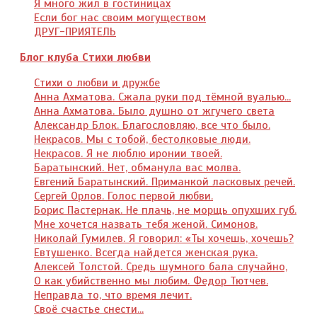
Я много жил в гостиницах
Если бог нас своим могуществом
ДРУГ-ПРИЯТЕЛЬ
Блог клуба Стихи любви
Стихи о любви и дружбе
Анна Ахматова. Сжала руки под тёмной вуалью...
Анна Ахматова. Было душно от жгучего света
Александр Блок. Благословляю, все что было.
Некрасов. Мы с тобой, бестолковые люди.
Некрасов. Я не люблю иронии твоей.
Баратынский. Нет, обманула вас молва.
Евгений Баратынский. Приманкой ласковых речей.
Сергей Орлов. Голос первой любви.
Борис Пастернак. Не плачь, не морщь опухших губ.
Мне хочется назвать тебя женой. Симонов.
Николай Гумилев. Я говорил: «Ты хочешь, хочешь?
Евтушенко. Всегда найдется женская рука.
Алексей Толстой. Средь шумного бала случайно,
О как убийственно мы любим. Федор Тютчев.
Неправда то, что время лечит.
Своё счастье снести...