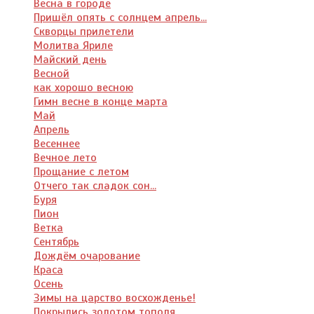
Весна в городе
Пришёл опять с солнцем апрель...
Скворцы прилетели
Молитва Яриле
Майский день
Весной
как хорошо весною
Гимн весне в конце марта
Май
Апрель
Весеннее
Вечное лето
Прощание с летом
Отчего так сладок сон...
Буря
Пион
Ветка
Сентябрь
Дождём очарование
Краса
Осень
Зимы на царство восхожденье!
Покрылись золотом тополя...