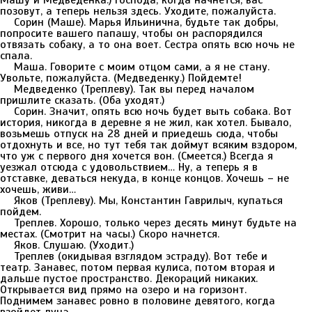
Машу и Медведенка.) Господа, когда начнется, вас
позовут, а теперь нельзя здесь. Уходите, пожалуйста.
Сорин (Маше). Марья Ильинична, будьте так добры,
попросите вашего папашу, чтобы он распорядился
отвязать собаку, а то она воет. Сестра опять всю ночь не
спала.
Маша. Говорите с моим отцом сами, а я не стану.
Увольте, пожалуйста. (Медведенку.) Пойдемте!
Медведенко (Треплеву). Так вы перед началом
пришлите сказать. (Оба уходят.)
Сорин. Значит, опять всю ночь будет выть собака. Вот
история, никогда в деревне я не жил, как хотел. Бывало,
возьмешь отпуск на 28 дней и приедешь сюда, чтобы
отдохнуть и все, но тут тебя так доймут всяким вздором,
что уж с первого дня хочется вон. (Смеется.) Всегда я
уезжал отсюда с удовольствием… Ну, а теперь я в
отставке, деваться некуда, в конце концов. Хочешь – не
хочешь, живи…
Яков (Треплеву). Мы, Константин Гаврилыч, купаться
пойдем.
Треплев. Хорошо, только через десять минут будьте на
местах. (Смотрит на часы.) Скоро начнется.
Яков. Слушаю. (Уходит.)
Треплев (окидывая взглядом эстраду). Вот тебе и
театр. Занавес, потом первая кулиса, потом вторая и
дальше пустое пространство. Декораций никаких.
Открывается вид прямо на озеро и на горизонт.
Поднимем занавес ровно в половине девятого, когда