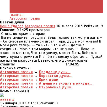
Культурный мир
Хроники истории
Общество и люди
Главная
Авторская поэзия
Цветок души
Паша Удалов
Авторская поэзия
16 января 2013
Рейтинг:
0
Голосов:
0
1425 просмотров
Огонь, которым я сгораю,
Вы не спешите потушить: Ведь только так могу я жить -
- Со смертью пламенной играя. Гори, душа моя живая! В
моей руке теперь — та нить, Что жизнь должна
соединить Мою с тем миром, что не знаю -- Пока не
знаю, но мечтаю, Что там увижу, может быть, Всё то, к
чему душа стремится И в чём надежду обретает... Пускай
же пламя разгорится Цветком, что должен жизнь
спалить! 17.04.95
Похожие статьи:
Авторская поэзия
→
Продавцу души...
Авторская поэзия
→
Воровство души...
Авторская поэзия
→
Крик души
Авторская поэзия
→
А души не уходят в никуда...
Авторская поэзия
→
Откровение души.
Комментарии (
1
)
aaaaa
#
16 января 2013 в 13:11
Рейтинг: 0