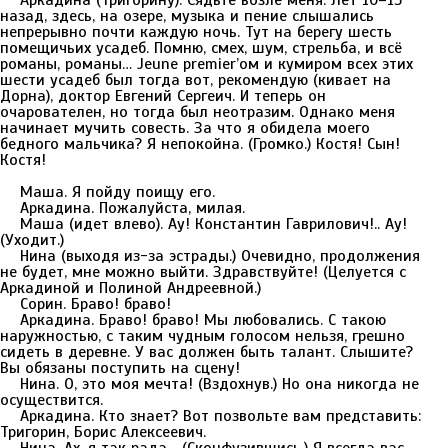
Аркадина (Тригорину). Сядьте возле меня. Лет 10–15
назад, здесь, на озере, музыка и пение слышались
непрерывно почти каждую ночь. Тут на берегу шесть
помещичьих усадеб. Помню, смех, шум, стрельба, и всё
романы, романы… Jeune premier’ом и кумиром всех этих
шести усадеб был тогда вот, рекомендую (кивает на
Дорна), доктор Евгений Сергеич. И теперь он
очарователен, но тогда был неотразим. Однако меня
начинает мучить совесть. За что я обидела моего
бедного мальчика? Я непокойна. (Громко.) Костя! Сын!
Костя!
Маша. Я пойду поищу его.
Аркадина. Пожалуйста, милая.
Маша (идет влево). Ау! Константин Гаврилович!.. Ау!
(Уходит.)
Нина (выходя из-за эстрады.) Очевидно, продолжения
не будет, мне можно выйти. Здравствуйте! (Целуется с
Аркадиной и Полиной Андреевной.)
Сорин. Браво! браво!
Аркадина. Браво! браво! Мы любовались. С такою
наружностью, с таким чудным голосом нельзя, грешно
сидеть в деревне. У вас должен быть талант. Слышите?
Вы обязаны поступить на сцену!
Нина. О, это моя мечта! (Вздохнув.) Но она никогда не
осуществится.
Аркадина. Кто знает? Вот позвольте вам представить:
Тригорин, Борис Алексеевич.