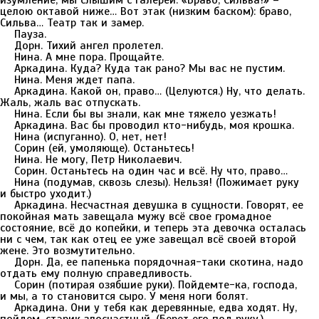
изумление, мы слышим с галереи: «Браво, Сильва!» –
целою октавой ниже… Вот этак (низким баском): браво,
Сильва… Театр так и замер.
Пауза.
Дорн. Тихий ангел пролетел.
Нина. А мне пора. Прощайте.
Аркадина. Куда? Куда так рано? Мы вас не пустим.
Нина. Меня ждет папа.
Аркадина. Какой он, право… (Целуются.) Ну, что делать.
Жаль, жаль вас отпускать.
Нина. Если бы вы знали, как мне тяжело уезжать!
Аркадина. Вас бы проводил кто-нибудь, моя крошка.
Нина (испуганно). О, нет, нет!
Сорин (ей, умоляюще). Останьтесь!
Нина. Не могу, Петр Николаевич.
Сорин. Останьтесь на один час и всё. Ну что, право…
Нина (подумав, сквозь слезы). Нельзя! (Пожимает руку
и быстро уходит.)
Аркадина. Несчастная девушка в сущности. Говорят, ее
покойная мать завещала мужу всё свое громадное
состояние, всё до копейки, и теперь эта девочка осталась
ни с чем, так как отец ее уже завещал всё своей второй
жене. Это возмутительно.
Дорн. Да, ее папенька порядочная-таки скотина, надо
отдать ему полную справедливость.
Сорин (потирая озябшие руки). Пойдемте-ка, господа,
и мы, а то становится сыро. У меня ноги болят.
Аркадина. Они у тебя как деревянные, едва ходят. Ну,