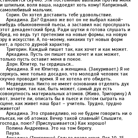
становится скучно. Эти постоянные вылазки против меня
и шпильки, воля ваша, надоедят хоть кому! Капризный,
самолюбивый мальчик.
Сорин. Он хотел доставить тебе удовольствие.
Аркадина. Да? Однако же вот он не выбрал какой-
нибудь обыкновенной пьесы, а заставил нас прослушать
этот декадентский бред. Ради шутки я готова слушать и
бред, но ведь тут претензии на новые формы, на новую
эру в искусстве. А, по-моему, никаких тут новых форм
нет, а просто дурной характер.
Тригорин. Каждый пишет так, как хочет и как может.
Аркадина. Пусть он пишет как хочет и как может,
только пусть оставит меня в покое.
Дорн. Юпитер, ты сердишься…
Аркадина. Я не Юпитер, а женщина. (Закуривает.) Я не
сержусь, мне только досадно, что молодой человек так
скучно проводит время. Я не хотела его обидеть.
Медведенко. Никто не имеет основания отделять дух
от материи, так как, быть может, самый дух есть
совокупность материальных атомов. (Живо, Тригорину.) А
вот, знаете ли, описать бы в пьесе и потом сыграть на
сцене, как живет наш брат – учитель. Трудно, трудно
живется!
Аркадина. Это справедливо, но не будем говорить ни о
пьесах, ни об атомах. Вечер такой славный! Слышите,
господа, поют? (Прислушивается.) Как хорошо!
Полина Андреевна. Это на том берегу.
Пауза.