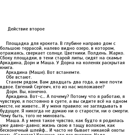
Действие второе
Площадка для крокета. В глубине направо дом с
большою террасой, налево видно озеро, в котором,
отражаясь, сверкает солнце. Цветники. Полдень. Жарко.
Сбоку площадки, в тени старой липы, сидят на скамье
Аркадина, Дорн и Маша. У Дорна на коленях раскрытая
книга.
Аркадина (Маше). Вот встанемте.
Обе встают.
Станем рядом. Вам двадцать два года, а мне почти
вдвое. Евгений Сергеич, кто из нас моложавее?
Дорн. Вы, конечно.
Аркадина. Вот-с… А почему? Потому что я работаю, я
чувствую, я постоянно в суете, а вы сидите всё на одном
месте, не живете… И у меня правило: не заглядывать в
будущее. Я никогда не думаю ни о старости, ни о смерти.
Чему быть, того не миновать.
Маша. А у меня такое чувство, как будто я родилась
уже давно-давно; жизнь свою я тащу волоком, как
бесконечный шлейф… И часто не бывает никакой охоты