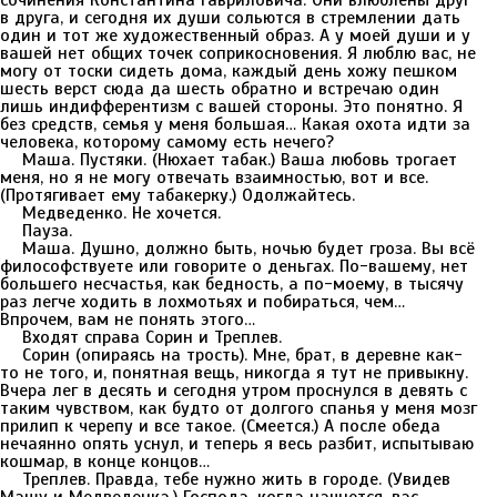
сочинения Константина Гавриловича. Они влюблены друг
в друга, и сегодня их души сольются в стремлении дать
один и тот же художественный образ. А у моей души и у
вашей нет общих точек соприкосновения. Я люблю вас, не
могу от тоски сидеть дома, каждый день хожу пешком
шесть верст сюда да шесть обратно и встречаю один
лишь индифферентизм с вашей стороны. Это понятно. Я
без средств, семья у меня большая… Какая охота идти за
человека, которому самому есть нечего?
Маша. Пустяки. (Нюхает табак.) Ваша любовь трогает
меня, но я не могу отвечать взаимностью, вот и все.
(Протягивает ему табакерку.) Одолжайтесь.
Медведенко. Не хочется.
Пауза.
Маша. Душно, должно быть, ночью будет гроза. Вы всё
философствуете или говорите о деньгах. По-вашему, нет
большего несчастья, как бедность, а по-моему, в тысячу
раз легче ходить в лохмотьях и побираться, чем…
Впрочем, вам не понять этого…
Входят справа Сорин и Треплев.
Сорин (опираясь на трость). Мне, брат, в деревне как-
то не того, и, понятная вещь, никогда я тут не привыкну.
Вчера лег в десять и сегодня утром проснулся в девять с
таким чувством, как будто от долгого спанья у меня мозг
прилип к черепу и все такое. (Смеется.) А после обеда
нечаянно опять уснул, и теперь я весь разбит, испытываю
кошмар, в конце концов…
Треплев. Правда, тебе нужно жить в городе. (Увидев