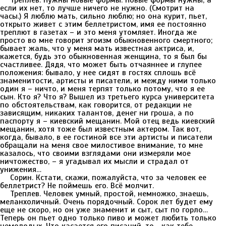
Треплев. Нужны новые формы. Новые формы нужны, а
если их нет, то лучше ничего не нужно. (Смотрит на
часы.) Я люблю мать, сильно люблю; но она курит, пьет,
открыто живет с этим беллетристом, имя ее постоянно
треплют в газетах – и это меня утомляет. Иногда же
просто во мне говорит эгоизм обыкновенного смертного;
бывает жаль, что у меня мать известная актриса, и,
кажется, будь это обыкновенная женщина, то я был бы
счастливее. Дядя, что может быть отчаяннее и глупее
положения: бывало, у нее сидят в гостях сплошь всё
знаменитости, артисты и писатели, и между ними только
один я – ничто, и меня терпят только потому, что я ее
сын. Кто я? Что я? Вышел из третьего курса университета
по обстоятельствам, как говорится, от редакции не
зависящим, никаких талантов, денег ни гроша, а по
паспорту я – киевский мещанин. Мой отец ведь киевский
мещанин, хотя тоже был известным актером. Так вот,
когда, бывало, в ее гостиной все эти артисты и писатели
обращали на меня свое милостивое внимание, то мне
казалось, что своими взглядами они измеряли мое
ничтожество, – я угадывал их мысли и страдал от
унижения…
Сорин. Кстати, скажи, пожалуйста, что за человек ее
беллетрист? Не поймешь его. Всё молчит.
Треплев. Человек умный, простой, немножко, знаешь,
меланхоличный. Очень порядочный. Сорок лет будет ему
еще не скоро, но он уже знаменит и сыт, сыт по горло…
Теперь он пьет одно только пиво и может любить только