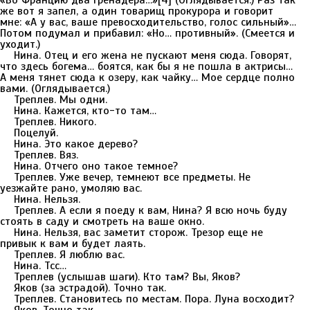
«Во Францию два гренадера…»[4] (Оглядывается.) Раз так
же вот я запел, а один товарищ прокурора и говорит
мне: «А у вас, ваше превосходительство, голос сильный»…
Потом подумал и прибавил: «Но… противный». (Смеется и
уходит.)
Нина. Отец и его жена не пускают меня сюда. Говорят,
что здесь богема… боятся, как бы я не пошла в актрисы…
А меня тянет сюда к озеру, как чайку… Мое сердце полно
вами. (Оглядывается.)
Треплев. Мы одни.
Нина. Кажется, кто-то там…
Треплев. Никого.
Поцелуй.
Нина. Это какое дерево?
Треплев. Вяз.
Нина. Отчего оно такое темное?
Треплев. Уже вечер, темнеют все предметы. Не
уезжайте рано, умоляю вас.
Нина. Нельзя.
Треплев. А если я поеду к вам, Нина? Я всю ночь буду
стоять в саду и смотреть на ваше окно.
Нина. Нельзя, вас заметит сторож. Трезор еще не
привык к вам и будет лаять.
Треплев. Я люблю вас.
Нина. Тсс…
Треплев (услышав шаги). Кто там? Вы, Яков?
Яков (за эстрадой). Точно так.
Треплев. Становитесь по местам. Пора. Луна восходит?