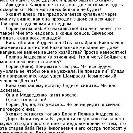
места! Ищите себе другого управляющего! (Уходит.)
Аркадина. Каждое лето так, каждое лето меня здесь
оскорбляют! Нога моя здесь больше не будет!
Уходит влево, где предполагается купальня; через
минуту видно, как она проходит в дом; за нею идет
Тригорин с удочками и с ведром.
Сорин (вспылив). Это нахальство! Это черт знает что
такое! Мне это надоело, в конце концов. Сейчас же
подать сюда всех лошадей!
Нина (Полине Андреевне). Отказать Ирине Николаевне,
знаменитой артистке! Разве всякое желание ее, даже
каприз, не важнее вашего хозяйства? Просто невероятно!
Полина Андреевна (в отчаянии). Что я могу? Войдите в
мое положение: что я могу?
Сорин (Нине). Пойдемте к сестре… Мы все будем
умолять ее, чтобы она не уезжала. Не правда ли? (Глядя
по направлению, куда ушел Шамраев.) Невыносимый
человек! Деспот!
Нина (мешая ему встать). Сидите, сидите… Мы вас
довезем…
Она и Медведенко катят кресло.
О, как это ужасно!..
Сорин. Да, да, это ужасно… Но он не уйдет, я сейчас
поговорю с ним.
Уходят; остаются только Дорн и Полина Андреевна.
Дорн. Люди скучны. В сущности следовало бы вашего
мужа отсюда просто в шею, а ведь все кончится тем, что
эта старая баба Петр Николаевич и его сестра попросят у