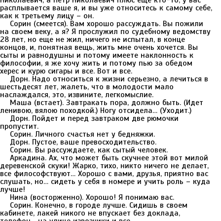
Николаевич, а Петр Николаевич плюс еще кто-то; у вас
расплывается ваше я, и вы уже относитесь к самому себе,
как к третьему лицу – он.
Сорин (смеется). Вам хорошо рассуждать. Вы пожили
на своем веку, а я? Я прослужил по судебному ведомству
28 лет, но еще не жил, ничего не испытал, в конце
концов, и, понятная вещь, жить мне очень хочется. Вы
сыты и равнодушны и потому имеете наклонность к
философии, я же хочу жить и потому пью за обедом
херес и курю сигары и все. Вот и все.
Дорн. Надо относиться к жизни серьезно, а лечиться в
шестьдесят лет, жалеть, что в молодости мало
наслаждался, это, извините, легкомыслие.
Маша (встает). Завтракать пора, должно быть. (Идет
ленивою, вялою походкой.) Ногу отсидела… (Уходит.)
Дорн. Пойдет и перед завтраком две рюмочки
пропустит.
Сорин. Личного счастья нет у бедняжки.
Дорн. Пустое, ваше превосходительство.
Сорин. Вы рассуждаете, как сытый человек.
Аркадина. Ах, что может быть скучнее этой вот милой
деревенской скуки! Жарко, тихо, никто ничего не делает,
все философствуют… Хорошо с вами, друзья, приятно вас
слушать, но… сидеть у себя в номере и учить роль – куда
лучше!
Нина (восторженно). Хорошо! Я понимаю вас.
Сорин. Конечно, в городе лучше. Сидишь в своем
кабинете, лакей никого не впускает без доклада,