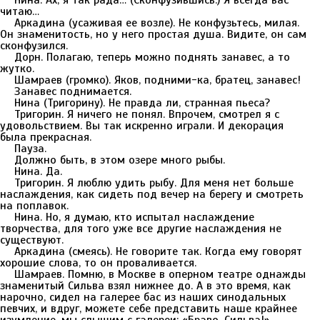
Нина. Ах, я так рада… (Сконфузившись.) Я всегда вас
читаю…
Аркадина (усаживая ее возле). Не конфузьтесь, милая.
Он знаменитость, но у него простая душа. Видите, он сам
сконфузился.
Дорн. Полагаю, теперь можно поднять занавес, а то
жутко.
Шамраев (громко). Яков, подними-ка, братец, занавес!
Занавес поднимается.
Нина (Тригорину). Не правда ли, странная пьеса?
Тригорин. Я ничего не понял. Впрочем, смотрел я с
удовольствием. Вы так искренно играли. И декорация
была прекрасная.
Пауза.
Должно быть, в этом озере много рыбы.
Нина. Да.
Тригорин. Я люблю удить рыбу. Для меня нет больше
наслаждения, как сидеть под вечер на берегу и смотреть
на поплавок.
Нина. Но, я думаю, кто испытал наслаждение
творчества, для того уже все другие наслаждения не
существуют.
Аркадина (смеясь). Не говорите так. Когда ему говорят
хорошие слова, то он проваливается.
Шамраев. Помню, в Москве в оперном театре однажды
знаменитый Сильва взял нижнее до. А в это время, как
нарочно, сидел на галерее бас из наших синодальных
певчих, и вдруг, можете себе представить наше крайнее