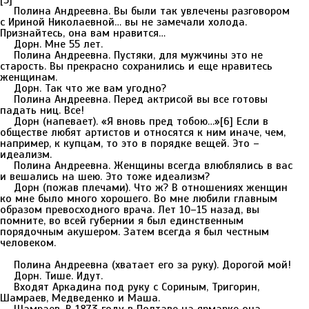
[5]
Полина Андреевна. Вы были так увлечены разговором
с Ириной Николаевной… вы не замечали холода.
Признайтесь, она вам нравится…
Дорн. Мне 55 лет.
Полина Андреевна. Пустяки, для мужчины это не
старость. Вы прекрасно сохранились и еще нравитесь
женщинам.
Дорн. Так что же вам угодно?
Полина Андреевна. Перед актрисой вы все готовы
падать ниц. Все!
Дорн (напевает). «Я вновь пред тобою…»[6] Если в
обществе любят артистов и относятся к ним иначе, чем,
например, к купцам, то это в порядке вещей. Это –
идеализм.
Полина Андреевна. Женщины всегда влюблялись в вас
и вешались на шею. Это тоже идеализм?
Дорн (пожав плечами). Что ж? В отношениях женщин
ко мне было много хорошего. Во мне любили главным
образом превосходного врача. Лет 10–15 назад, вы
помните, во всей губернии я был единственным
порядочным акушером. Затем всегда я был честным
человеком.
Полина Андреевна (хватает его за руку). Дорогой мой!
Дорн. Тише. Идут.
Входят Аркадина под руку с Сориным, Тригорин,
Шамраев, Медведенко и Маша.