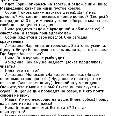
Тригорина…
Идет Сорин, опираясь на трость, и рядом с ним Нина;
Медведенко катит за ними пустое кресло.
Сорин (тоном, каким ласкают детей). Да? У нас
радость? Мы сегодня веселы, в конце концов? (Сестре.) У
нас радость! Отец и мачеха уехали в Тверь, и мы теперь
свободны на целых три дня.
Нина (садится рядом с Аркадиной и обнимает ее). Я
счастлива! Я теперь принадлежу вам.
Сорин (садится в свое кресло). Она сегодня
красивенькая.
Аркадина. Нарядная, интересная… За это вы умница.
(Целует Нину.) Но не нужно очень хвалить, а то сглазим.
Где Борис Алексеевич?
Нина. Он в купальне рыбу удит.
Аркадина. Как ему не надоест! (Хочет продолжать
читать.)
Нина. Это вы что?
Аркадина. Мопассан «На воде», милочка. (Читает
несколько строк про себя.) Ну, дальше неинтересно и
неверно. (Закрывает книгу.) Непокойна у меня душа.
Скажите, что с моим сыном? Отчего он так скучен и
суров? Он целые дни проводит на озере, и я его почти
совсем не вижу.
Маша. У него нехорошо на душе. (Нине, робко.) Прошу
вас, прочтите из его пьесы!
Нина (пожав плечами). Вы хотите? Это так
неинтересно!