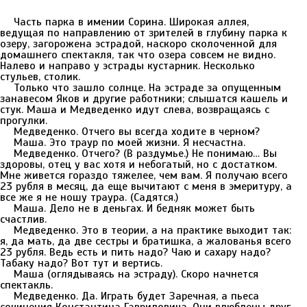
Часть парка в имении Сорина. Широкая аллея,
ведущая по направлению от зрителей в глубину парка к
озеру, загорожена эстрадой, наскоро сколоченной для
домашнего спектакля, так что озера совсем не видно.
Налево и направо у эстрады кустарник. Несколько
стульев, столик.
Только что зашло солнце. На эстраде за опущенным
занавесом Яков и другие работники; слышатся кашель и
стук. Маша и Медведенко идут слева, возвращаясь с
прогулки.
Медведенко. Отчего вы всегда ходите в черном?
Маша. Это траур по моей жизни. Я несчастна.
Медведенко. Отчего? (В раздумье.) Не понимаю… Вы
здоровы, отец у вас хотя и небогатый, но с достатком.
Мне живется гораздо тяжелее, чем вам. Я получаю всего
23 рубля в месяц, да еще вычитают с меня в эмеритуру, а
все же я не ношу траура. (Садятся.)
Маша. Дело не в деньгах. И бедняк может быть
счастлив.
Медведенко. Это в теории, а на практике выходит так:
я, да мать, да две сестры и братишка, а жалованья всего
23 рубля. Ведь есть и пить надо? Чаю и сахару надо?
Табаку надо? Вот тут и вертись.
Маша (оглядываясь на эстраду). Скоро начнется
спектакль.
Медведенко. Да. Играть будет Заречная, а пьеса