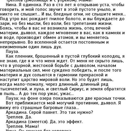
Треплев (умоляюще и с упреком). Мама!
Нина. Я одинока. Раз в сто лет я открываю уста, чтобы
говорить, и мой голос звучит в этой пустоте уныло, и
никто не слышит… И вы, бледные огни, не слышите меня…
Под утро вас рождает гнилое болото, и вы блуждаете до
зари, но без мысли, без воли, без трепетания жизни.
Боясь, чтобы в вас не возникла жизнь, отец вечной
материи, дьявол, каждое мгновение в вас, как в камнях и
в воде, производит обмен атомов, и вы меняетесь
непрерывно. Во вселенной остается постоянным и
неизменным один лишь дух.
Пауза.
Как пленник, брошенный в пустой глубокий колодец, я
не знаю, где я и что меня ждет. От меня не скрыто лишь,
что в упорной, жестокой борьбе с дьяволом, началом
материальных сил, мне суждено победить, и после того
материя и дух сольются в гармонии прекрасной и
наступит царство мировой воли. Но это будет лишь,
когда мало-помалу, через длинный, длинный ряд
тысячелетий, и луна, и светлый Сириус, и земля обратятся
в пыль… А до тех пор ужас, ужас…
Пауза; на фоне озера показываются две красных точки.
Вот приближается мой могучий противник, дьявол. Я
вижу его страшные багровые глаза…
Аркадина. Серой пахнет. Это так нужно?
Треплев. Да.
Аркадина (смеется). Да, это эффект.
Треплев. Мама!