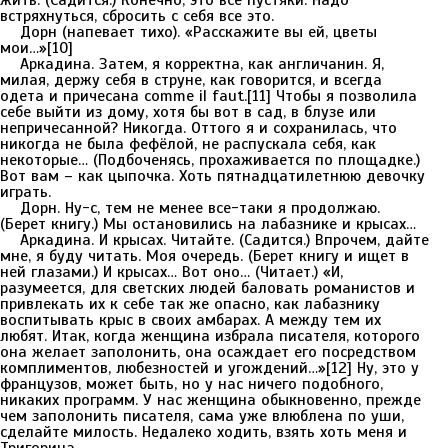
жить. (Садится.) Конечно, это все пустяки. Надо
встряхнуться, сбросить с себя все это.
Дорн (напевает тихо). «Расскажите вы ей, цветы
мои…»[10]
Аркадина. Затем, я корректна, как англичанин. Я,
милая, держу себя в струне, как говорится, и всегда
одета и причесана comme il faut.[11] Чтобы я позволила
себе выйти из дому, хотя бы вот в сад, в блузе или
непричесанной? Никогда. Оттого я и сохранилась, что
никогда не была фефёлой, не распускала себя, как
некоторые… (Подбоченясь, прохаживается по площадке.)
Вот вам – как цыпочка. Хоть пятнадцатилетнюю девочку
играть.
Дорн. Ну-с, тем не менее все-таки я продолжаю.
(Берет книгу.) Мы остановились на лабазнике и крысах…
Аркадина. И крысах. Читайте. (Садится.) Впрочем, дайте
мне, я буду читать. Моя очередь. (Берет книгу и ищет в
ней глазами.) И крысах… Вот оно… (Читает.) «И,
разумеется, для светских людей баловать романистов и
привлекать их к себе так же опасно, как лабазнику
воспитывать крыс в своих амбарах. А между тем их
любят. Итак, когда женщина избрала писателя, которого
она желает заполонить, она осаждает его посредством
комплиментов, любезностей и угождений…»[12] Ну, это у
французов, может быть, но у нас ничего подобного,
никаких программ. У нас женщина обыкновенно, прежде
чем заполонить писателя, сама уже влюблена по уши,
сделайте милость. Недалеко ходить, взять хоть меня и