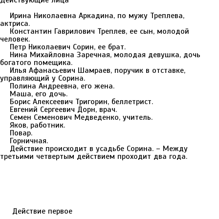
Действующие лица
Ирина Николаевна Аркадина, по мужу Треплева,
актриса.
Константин Гаврилович Треплев, ее сын, молодой
человек.
Петр Николаевич Сорин, ее брат.
Нина Михайловна Заречная, молодая девушка, дочь
богатого помещика.
Илья Афанасьевич Шамраев, поручик в отставке,
управляющий у Сорина.
Полина Андреевна, его жена.
Маша, его дочь.
Борис Алексеевич Тригорин, беллетрист.
Евгений Сергеевич Дорн, врач.
Семен Семенович Медведенко, учитель.
Яков, работник.
Повар.
Горничная.
Действие происходит в усадьбе Сорина. – Между
третьими четвертым действием проходит два года.
Действие первое