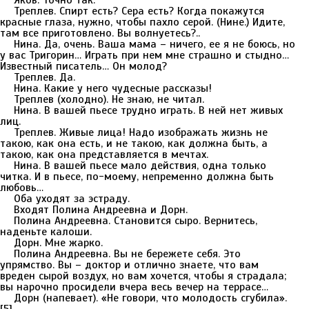
Яков. Точно так.
Треплев. Спирт есть? Сера есть? Когда покажутся
красные глаза, нужно, чтобы пахло серой. (Нине.) Идите,
там все приготовлено. Вы волнуетесь?..
Нина. Да, очень. Ваша мама – ничего, ее я не боюсь, но
у вас Тригорин… Играть при нем мне страшно и стыдно…
Известный писатель… Он молод?
Треплев. Да.
Нина. Какие у него чудесные рассказы!
Треплев (холодно). Не знаю, не читал.
Нина. В вашей пьесе трудно играть. В ней нет живых
лиц.
Треплев. Живые лица! Надо изображать жизнь не
такою, как она есть, и не такою, как должна быть, а
такою, как она представляется в мечтах.
Нина. В вашей пьесе мало действия, одна только
читка. И в пьесе, по-моему, непременно должна быть
любовь…
Оба уходят за эстраду.
Входят Полина Андреевна и Дорн.
Полина Андреевна. Становится сыро. Вернитесь,
наденьте калоши.
Дорн. Мне жарко.
Полина Андреевна. Вы не бережете себя. Это
упрямство. Вы – доктор и отлично знаете, что вам
вреден сырой воздух, но вам хочется, чтобы я страдала;
вы нарочно просидели вчера весь вечер на террасе…
Дорн (напевает). «Не говори, что молодость сгубила».