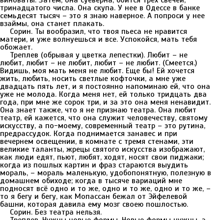
виноваты. Затем, она суеверна, боится трех свечей,
тринадцатого числа. Она скупа. У нее в Одессе в банке
семьдесят тысяч – это я знаю наверное. А попроси у нее
взаймы, она станет плакать.
Сорин. Ты вообразил, что твоя пьеса не нравится
матери, и уже волнуешься и все. Успокойся, мать тебя
обожает.
Треплев (обрывая у цветка лепестки). Любит – не
любит, любит – не любит, любит – не любит. (Смеется.)
Видишь, моя мать меня не любит. Еще бы! Ей хочется
жить, любить, носить светлые кофточки, а мне уже
двадцать пять лет, и я постоянно напоминаю ей, что она
уже не молода. Когда меня нет, ей только тридцать два
года, при мне же сорок три, и за это она меня ненавидит.
Она знает также, что я не признаю театра. Она любит
театр, ей кажется, что она служит человечеству, святому
искусству, а по-моему, современный театр – это рутина,
предрассудок. Когда поднимается занавес и при
вечернем освещении, в комнате с тремя стенами, эти
великие таланты, жрецы святого искусства изображают,
как люди едят, пьют, любят, ходят, носят свои пиджаки;
когда из пошлых картин и фраз стараются выудить
мораль, – мораль маленькую, удобопонятную, полезную в
домашнем обиходе; когда в тысяче вариаций мне
подносят всё одно и то же, одно и то же, одно и то же, –
то я бегу и бегу, как Мопассан бежал от Эйфелевой
башни, которая давила ему мозг своею пошлостью.
Сорин. Без театра нельзя.