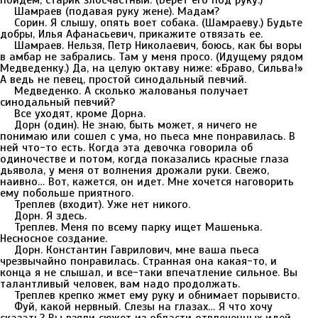
пойдем, старик злосчастный. (Берет его под руку.)
Шамраев (подавая руку жене). Мадам?
Сорин. Я слышу, опять воет собака. (Шамраеву.) Будьте
добры, Илья Афанасьевич, прикажите отвязать ее.
Шамраев. Нельзя, Петр Николаевич, боюсь, как бы воры
в амбар не забрались. Там у меня просо. (Идущему рядом
Медведенку.) Да, на целую октаву ниже: «Браво, Сильва!»
А ведь не певец, простой синодальный певчий.
Медведенко. А сколько жалованья получает
синодальный певчий?
Все уходят, кроме Дорна.
Дорн (один). Не знаю, быть может, я ничего не
понимаю или сошел с ума, но пьеса мне понравилась. В
ней что-то есть. Когда эта девочка говорила об
одиночестве и потом, когда показались красные глаза
дьявола, у меня от волнения дрожали руки. Свежо,
наивно… Вот, кажется, он идет. Мне хочется наговорить
ему побольше приятного.
Треплев (входит). Уже нет никого.
Дорн. Я здесь.
Треплев. Меня по всему парку ищет Машенька.
Несносное создание.
Дорн. Константин Гаврилович, мне ваша пьеса
чрезвычайно понравилась. Странная она какая-то, и
конца я не слышал, и все-таки впечатление сильное. Вы
талантливый человек, вам надо продолжать.
Треплев крепко жмет ему руку и обнимает порывисто.
Фуй, какой нервный. Слезы на глазах… Я что хочу