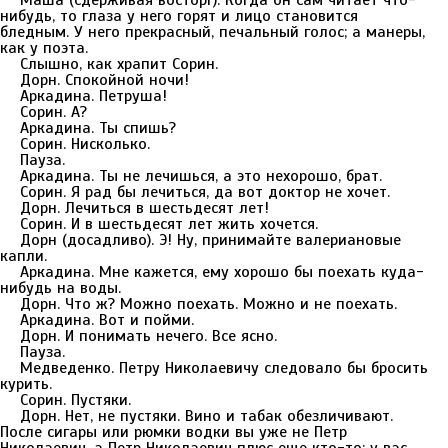
Маша (сдерживая восторг). Когда он сам читает что-
нибудь, то глаза у него горят и лицо становится
бледным. У него прекрасный, печальный голос; а манеры,
как у поэта.
Слышно, как храпит Сорин.
Дорн. Спокойной ночи!
Аркадина. Петруша!
Сорин. А?
Аркадина. Ты спишь?
Сорин. Нисколько.
Пауза.
Аркадина. Ты не лечишься, а это нехорошо, брат.
Сорин. Я рад бы лечиться, да вот доктор не хочет.
Дорн. Лечиться в шестьдесят лет!
Сорин. И в шестьдесят лет жить хочется.
Дорн (досадливо). Э! Ну, принимайте валериановые
капли.
Аркадина. Мне кажется, ему хорошо бы поехать куда-
нибудь на воды.
Дорн. Что ж? Можно поехать. Можно и не поехать.
Аркадина. Вот и пойми.
Дорн. И понимать нечего. Все ясно.
Пауза.
Медведенко. Петру Николаевичу следовало бы бросить
курить.
Сорин. Пустяки.
Дорн. Нет, не пустяки. Вино и табак обезличивают.
После сигары или рюмки водки вы уже не Петр