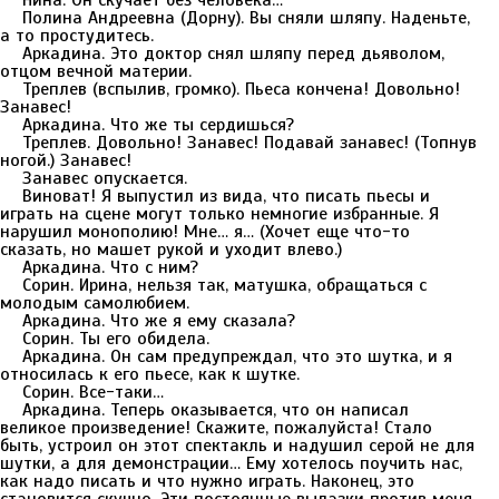
Нина. Он скучает без человека…
Полина Андреевна (Дорну). Вы сняли шляпу. Наденьте,
а то простудитесь.
Аркадина. Это доктор снял шляпу перед дьяволом,
отцом вечной материи.
Треплев (вспылив, громко). Пьеса кончена! Довольно!
Занавес!
Аркадина. Что же ты сердишься?
Треплев. Довольно! Занавес! Подавай занавес! (Топнув
ногой.) Занавес!
Занавес опускается.
Виноват! Я выпустил из вида, что писать пьесы и
играть на сцене могут только немногие избранные. Я
нарушил монополию! Мне… я… (Хочет еще что-то
сказать, но машет рукой и уходит влево.)
Аркадина. Что с ним?
Сорин. Ирина, нельзя так, матушка, обращаться с
молодым самолюбием.
Аркадина. Что же я ему сказала?
Сорин. Ты его обидела.
Аркадина. Он сам предупреждал, что это шутка, и я
относилась к его пьесе, как к шутке.
Сорин. Все-таки…
Аркадина. Теперь оказывается, что он написал
великое произведение! Скажите, пожалуйста! Стало
быть, устроил он этот спектакль и надушил серой не для
шутки, а для демонстрации… Ему хотелось поучить нас,
как надо писать и что нужно играть. Наконец, это