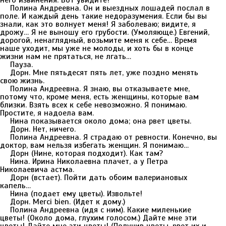
него извинения. Вот увидите!
Полина Андреевна. Он и выездных лошадей послал в
поле. И каждый день такие недоразумения. Если бы вы
знали, как это волнует меня! Я заболеваю; видите, я
дрожу… Я не выношу его грубости. (Умоляюще.) Евгений,
дорогой, ненаглядный, возьмите меня к себе… Время
наше уходит, мы уже не молоды, и хоть бы в конце
жизни нам не прятаться, не лгать…
Пауза.
Дорн. Мне пятьдесят пять лет, уже поздно менять
свою жизнь.
Полина Андреевна. Я знаю, вы отказываете мне,
потому что, кроме меня, есть женщины, которые вам
близки. Взять всех к себе невозможно. Я понимаю.
Простите, я надоела вам.
Нина показывается около дома; она рвет цветы.
Дорн. Нет, ничего.
Полина Андреевна. Я страдаю от ревности. Конечно, вы
доктор, вам нельзя избегать женщин. Я понимаю…
Дорн (Нине, которая подходит). Как там?
Нина. Ирина Николаевна плачет, а у Петра
Николаевича астма.
Дорн (встает). Пойти дать обоим валериановых
капель…
Нина (подает ему цветы). Извольте!
Дорн. Merci bien. (Идет к дому.)
Полина Андреевна (идя с ним). Какие миленькие
цветы! (Около дома, глухим голосом.) Дайте мне эти