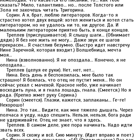
немолодых. Что касается его писаний, то… как тебе
сказать? Мило, талантливо… но… после Толстого или
Зола не захочешь читать Тригорина.
Сорин. А я, брат, люблю литераторов. Когда-то я
страстно хотел двух вещей: хотел жениться и хотел стать
литератором, но не удалось ни то, ни другое. Да. И
маленьким литератором приятно быть, в конце концов.
Треплев (прислушивается). Я слышу шаги… (Обнимает
дядю.) Я без нее жить не могу… Даже звук ее шагов
прекрасен… Я счастлив безумно. (Быстро идет навстречу
Нине Заречной, которая входит.) Волшебница, мечта
моя…
Нина (взволнованно). Я не опоздала… Конечно, я не
опоздала…
Треплев (целуя ее руки). Нет, нет, нет…
Нина. Весь день я беспокоилась, мне было так
страшно! Я боялась, что отец не пустит меня… Но он
сейчас уехал с мачехой. Красное небо, уже начинает
восходить луна, и я гнала лошадь, гнала. (Смеется.) Но я
рада. (Крепко жмет руку Сорина.)
Сорин (смеется). Глазки, кажется, заплаканы… Ге-ге!
Нехорошо!
Нина. Это так… Видите, как мне тяжело дышать. Через
полчаса я уеду, надо спешить. Нельзя, нельзя, бога ради
не удерживайте. Отец не знает, что я здесь.
Треплев. В самом деле, уже пора начинать. Надо идти
звать всех.
Сорин. Я схожу и всё. Сию минуту. (Идет вправо и поет.)