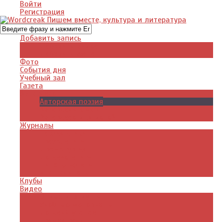
Войти
Регистрация
Добавить запись
Добавить видео
Добавить фото
Фото
События дня
Учебный зал
Газета
Авторское
Авторская поэзия
Авторский юмор
Авторское для детей
Журналы
Поэзия стихи
Проза, книги
Драматургия
Детские книги
Цитаты из книг
Что почитать
Клубы
Видео
Отдых для души
Учебные материалы
Детский уголок
Прямая речь