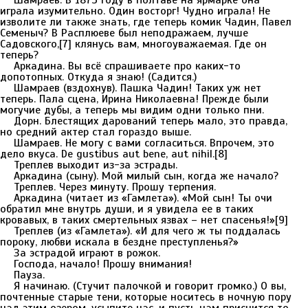
Шамраев. В 1873 году в Полтаве на ярмарке она
играла изумительно. Один восторг! Чудно играла! Не
изволите ли также знать, где теперь комик Чадин, Павел
Семеныч? В Расплюеве был неподражаем, лучше
Садовского,[7] клянусь вам, многоуважаемая. Где он
теперь?
Аркадина. Вы всё спрашиваете про каких-то
допотопных. Откуда я знаю! (Садится.)
Шамраев (вздохнув). Пашка Чадин! Таких уж нет
теперь. Пала сцена, Ирина Николаевна! Прежде были
могучие дубы, а теперь мы видим одни только пни.
Дорн. Блестящих дарований теперь мало, это правда,
но средний актер стал гораздо выше.
Шамраев. Не могу с вами согласиться. Впрочем, это
дело вкуса. De gustibus aut bene, aut nihil.[8]
Треплев выходит из-за эстрады.
Аркадина (сыну). Мой милый сын, когда же начало?
Треплев. Через минуту. Прошу терпения.
Аркадина (читает из «Гамлета»). «Мой сын! Ты очи
обратил мне внутрь души, и я увидела ее в таких
кровавых, в таких смертельных язвах – нет спасенья!»[9]
Треплев (из «Гамлета»). «И для чего ж ты поддалась
пороку, любви искала в бездне преступленья?»
За эстрадой играют в рожок.
Господа, начало! Прошу внимания!
Пауза.
Я начинаю. (Стучит палочкой и говорит громко.) О вы,
почтенные старые тени, которые носитесь в ночную пору