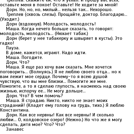
Треплев. Скажите ей, что я уехал. И прошу вас всех,
оставьте меня в покое! Оставьте! Не ходите за мной!
Дорн. Но, но, но, милый… нельзя так… Нехорошо.
Треплев (сквозь слезы). Прощайте, доктор. Благодарю…
(Уходит.)
Дорн (вздохнув). Молодость, молодость!
Маша. Когда нечего больше сказать, то говорят:
молодость, молодость… (Нюхает табак.)
Дорн (берет у нее табакерку и швыряет в кусты). Это
гадко!
Пауза.
В доме, кажется, играют. Надо идти.
Маша. Погодите.
Дорн. Что?
Маша. Я еще раз хочу вам сказать. Мне хочется
поговорить… (Волнуясь.) Я не люблю своего отца… но к
вам лежит мое сердце. Почему-то я всею душой
чувствую, что вы мне близки… Помогите же мне.
Помогите, а то я сделаю глупость, я насмеюсь над своею
жизнью, испорчу ее… Не могу дольше…
Дорн. Что? В чем помочь?
Маша. Я страдаю. Никто, никто не знает моих
страданий! (Кладет ему голову на грудь, тихо.) Я люблю
Константина.
Дорн. Как все нервны! Как все нервны! И сколько
любви… О, колдовское озеро! (Нежно.) Но что же я могу
сделать, дитя мое? Что? Что?
Занавес