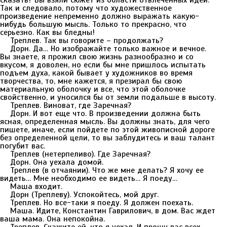
сказать? Вы взяли сюжет из области отвлеченных идей.
Так и следовало, потому что художественное
произведение непременно должно выражать какую-
нибудь большую мысль. Только то прекрасно, что
серьезно. Как вы бледны!
Треплев. Так вы говорите – продолжать?
Дорн. Да… Но изображайте только важное и вечное.
Вы знаете, я прожил свою жизнь разнообразно и со
вкусом, я доволен, но если бы мне пришлось испытать
подъем духа, какой бывает у художников во время
творчества, то, мне кажется, я презирал бы свою
материальную оболочку и все, что этой оболочке
свойственно, и уносился бы от земли подальше в высоту.
Треплев. Виноват, где Заречная?
Дорн. И вот еще что. В произведении должна быть
ясная, определенная мысль. Вы должны знать, для чего
пишете, иначе, если пойдете по этой живописной дороге
без определенной цели, то вы заблудитесь и ваш талант
погубит вас.
Треплев (нетерпеливо). Где Заречная?
Дорн. Она уехала домой.
Треплев (в отчаянии). Что же мне делать? Я хочу ее
видеть… Мне необходимо ее видеть… Я поеду…
Маша входит.
Дорн (Треплеву). Успокойтесь, мой друг.
Треплев. Но все-таки я поеду. Я должен поехать.
Маша. Идите, Константин Гаврилович, в дом. Вас ждет
ваша мама. Она непокойна.