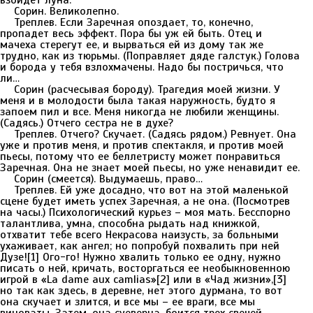
взойдет луна.
Сорин. Великолепно.
Треплев. Если Заречная опоздает, то, конечно,
пропадет весь эффект. Пора бы уж ей быть. Отец и
мачеха стерегут ее, и вырваться ей из дому так же
трудно, как из тюрьмы. (Поправляет дяде галстук.) Голова
и борода у тебя взлохмачены. Надо бы постричься, что
ли…
Сорин (расчесывая бороду). Трагедия моей жизни. У
меня и в молодости была такая наружность, будто я
запоем пил и все. Меня никогда не любили женщины.
(Садясь.) Отчего сестра не в духе?
Треплев. Отчего? Скучает. (Садясь рядом.) Ревнует. Она
уже и против меня, и против спектакля, и против моей
пьесы, потому что ее беллетристу может понравиться
Заречная. Она не знает моей пьесы, но уже ненавидит ее.
Сорин (смеется). Выдумаешь, право…
Треплев. Ей уже досадно, что вот на этой маленькой
сцене будет иметь успех Заречная, а не она. (Посмотрев
на часы.) Психологический курьез – моя мать. Бесспорно
талантлива, умна, способна рыдать над книжкой,
отхватит тебе всего Некрасова наизусть, за больными
ухаживает, как ангел; но попробуй похвалить при ней
Дузе![1] Ого-го! Нужно хвалить только ее одну, нужно
писать о ней, кричать, восторгаться ее необыкновенною
игрой в «La dame aux camlias»[2] или в «Чад жизни»,[3]
но так как здесь, в деревне, нет этого дурмана, то вот
она скучает и злится, и все мы – ее враги, все мы