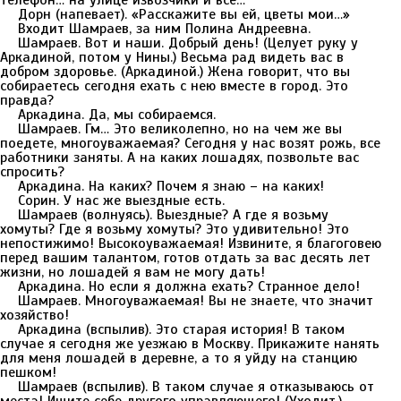
телефон… на улице извозчики и все…
Дорн (напевает). «Расскажите вы ей, цветы мои…»
Входит Шамраев, за ним Полина Андреевна.
Шамраев. Вот и наши. Добрый день! (Целует руку у
Аркадиной, потом у Нины.) Весьма рад видеть вас в
добром здоровье. (Аркадиной.) Жена говорит, что вы
собираетесь сегодня ехать с нею вместе в город. Это
правда?
Аркадина. Да, мы собираемся.
Шамраев. Гм… Это великолепно, но на чем же вы
поедете, многоуважаемая? Сегодня у нас возят рожь, все
работники заняты. А на каких лошадях, позвольте вас
спросить?
Аркадина. На каких? Почем я знаю – на каких!
Сорин. У нас же выездные есть.
Шамраев (волнуясь). Выездные? А где я возьму
хомуты? Где я возьму хомуты? Это удивительно! Это
непостижимо! Высокоуважаемая! Извините, я благоговею
перед вашим талантом, готов отдать за вас десять лет
жизни, но лошадей я вам не могу дать!
Аркадина. Но если я должна ехать? Странное дело!
Шамраев. Многоуважаемая! Вы не знаете, что значит
хозяйство!
Аркадина (вспылив). Это старая история! В таком
случае я сегодня же уезжаю в Москву. Прикажите нанять
для меня лошадей в деревне, а то я уйду на станцию
пешком!
Шамраев (вспылив). В таком случае я отказываюсь от