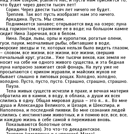
над этим озером, усыпите нас, и пусть нам приснится то,
что будет через двести тысяч лет!
Сорин. Через двести тысяч лет ничего не будет.
Треплев. Так вот пусть изобразят нам это ничего.
Аркадина. Пусть. Мы спим.
Поднимается занавес; открывается вид на озеро; луна
над горизонтом, отражение ее в воде; на большом камне
сидит Нина Заречная, вся в белом.
Нина. Люди, львы, орлы и куропатки, рогатые олени,
гуси, пауки, молчаливые рыбы, обитавшие в воде,
морские звезды и те, которых нельзя было видеть глазом,
– словом, все жизни, все жизни, все жизни, свершив
печальный круг, угасли… Уже тысячи веков, как земля не
носит на себе ни одного живого существа, и эта бедная
луна напрасно зажигает свой фонарь. На лугу уже не
просыпаются с криком журавли, и майских жуков не
бывает слышно в липовых рощах. Холодно, холодно,
холодно. Пусто, пусто, пусто. Страшно, страшно, страшно.
Пауза.
Тела живых существ исчезли в прахе, и вечная материя
обратила их в камни, в воду, в облака, а души их всех
слились в одну. Общая мировая душа – это я… я… Во мне
душа и Александра Великого, и Цезаря, и Шекспира, и
Наполеона, и последней пиявки. Во мне сознания людей
слились с инстинктами животных, и я помню все, все, все,
и каждую жизнь в себе самой я переживаю вновь.
Показываются болотные огни.
Аркадина (тихо). Это что-то декадентское.