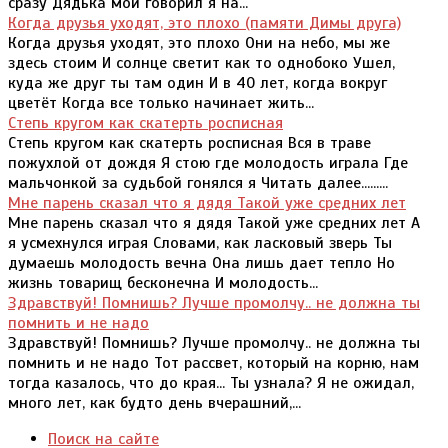
сразу Дядька мой говорил я на...
Когда друзья уходят, это плохо (памяти Димы друга)
Когда друзья уходят, это плохо Они на небо, мы же
здесь стоим И солнце светит как то однобоко Ушел,
куда же друг ты там один И в 40 лет, когда вокруг
цветёт Когда все только начинает жить...
Степь кругом как скатерть росписная
Степь кругом как скатерть росписная Вся в траве
пожухлой от дождя Я стою где молодость играла Где
мальчонкой за судьбой гонялся я Читать далее.........
Мне парень сказал что я дядя Такой уже средних лет
Мне парень сказал что я дядя Такой уже средних лет А
я усмехнулся играя Словами, как ласковый зверь Ты
думаешь молодость вечна Она лишь дает тепло Но
жизнь товарищ бесконечна И молодость...
Здравствуй! Помнишь? Лучше промолчу.. не должна ты
помнить и не надо
Здравствуй! Помнишь? Лучше промолчу.. не должна ты
помнить и не надо Тот рассвет, который на корню, нам
тогда казалось, что до края... Ты узнала? Я не ожидал,
много лет, как будто день вчерашний,...
Поиск на сайте