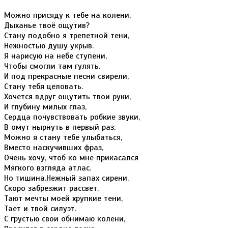
Можно присяду к тебе на колени,
Дыханье твоё ощутив?
Стану подобно я трепетной тени,
Нежностью душу укрыв.
Я нарисую на небе ступени,
Чтобы смогли там гулять.
И под прекрасные песни свирели,
Стану тебя целовать.
Хочется вдруг ощутить твои руки,
И глубину милых глаз,
Сердца почувствовать робкие звуки,
В омут нырнуть в первый раз.
Можно я стану тебе улыбаться,
Вместо наскучивших фраз,
Очень хочу, чтоб ко мне прикасался
Мягкого взгляда атлас.
Но тишина.Нежный запах сирени.
Скоро забрезжит рассвет.
Тают мечты моей хрупкие тени,
Тает и твой силуэт.
С грустью свои обнимаю колени,