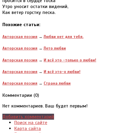
Просится в сердце тоска
Утро уносит остатки видений,
Как ветер горстку песка.
Похожие статьи:
Авторская поэзия
→
Любви нет для тебя.
Авторская поэзия
→
Лето любви
Авторская поэзия
→
И всё это -только о любви!
Авторская поэзия
→
И всё это-о любви!
Авторская поэзия
→
Страна любви
Комментарии (
0
)
Нет комментариев. Ваш будет первым!
Добавить комментарий
Поиск на сайте
Карта сайта