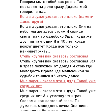
Говорим мы с тобой как ровня Так
поставил ты дело сразу Дядька мой
говорил я на...
Когда друзья уходят, это плохо (памяти
Димы друга)
Когда друзья уходят, это плохо Они на
небо, мы же здесь стоим И солнце
светит как то однобоко Ушел, куда же
друг ты там один И в 40 лет, когда
вокруг цветёт Когда все только
начинает жить...
Степь кругом как скатерть росписная
Степь кругом как скатерть росписная Вся
в траве пожухлой от дождя Я стою где
молодость играла Где мальчонкой за
судьбой гонялся я Читать далее.........
Мне парень сказал что я дядя Такой уже
средних лет
Мне парень сказал что я дядя Такой уже
средних лет А я усмехнулся играя
Словами, как ласковый зверь Ты
думаешь молодость вечна Она лишь
дает тепло Но жизнь товарищ