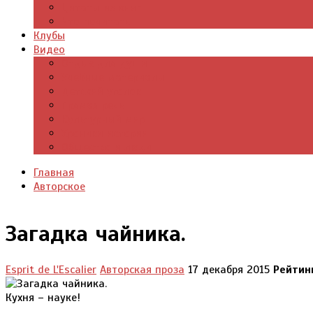
Цитаты из книг
Что почитать
Клубы
Видео
Отдых для души
Учебные материалы
Детский уголок
Прямая речь
Культурный мир
Хроники истории
Общество и люди
Главная
Авторское
Загадка чайника.
Esprit de L'Escalier
Авторская проза
17 декабря 2015
Рейтин
Кухня – науке!