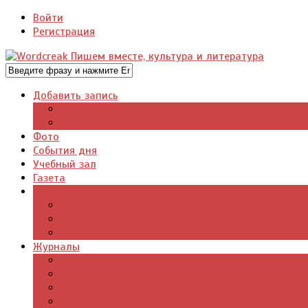
Войти
Регистрация
Добавить запись
Добавить видео
Добавить фото
Фото
События дня
Учебный зал
Газета
Авторское
Авторская поэзия
Авторский юмор
Авторское для детей
Журналы
Поэзия стихи
Проза, книги
Драматургия
Детские книги