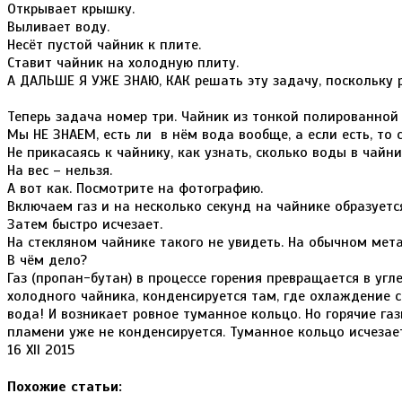
Открывает крышку.
Выливает воду.
Несёт пустой чайник к плите.
Ставит чайник на холодную плиту.
А ДАЛЬШЕ Я УЖЕ ЗНАЮ, КАК решать эту задачу, поскольку 
Теперь задача номер три. Чайник из тонкой полированной
Мы НЕ ЗНАЕМ, есть ли в нём вода вообще, а если есть, то 
Не прикасаясь к чайнику, как узнать, сколько воды в чайн
На вес – нельзя.
А вот как. Посмотрите на фотографию.
Включаем газ и на несколько секунд на чайнике образуе
Затем быстро исчезает.
На стекляном чайнике такого не увидеть. На обычном мет
В чём дело?
Газ (пропан-бутан) в процессе горения превращается в угл
холодного чайника, конденсируется там, где охлаждение с
вода! И возникает ровное туманное кольцо. Но горячие газ
пламени уже не конденсируется. Туманное кольцо исчезает
16 XII 2015
Похожие статьи: