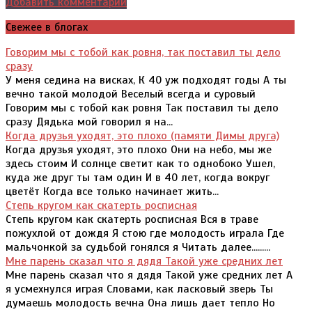
Добавить комментарий
Свежее в блогах
Говорим мы с тобой как ровня, так поставил ты дело
сразу
У меня седина на висках, К 40 уж подходят годы А ты
вечно такой молодой Веселый всегда и суровый
Говорим мы с тобой как ровня Так поставил ты дело
сразу Дядька мой говорил я на...
Когда друзья уходят, это плохо (памяти Димы друга)
Когда друзья уходят, это плохо Они на небо, мы же
здесь стоим И солнце светит как то однобоко Ушел,
куда же друг ты там один И в 40 лет, когда вокруг
цветёт Когда все только начинает жить...
Степь кругом как скатерть росписная
Степь кругом как скатерть росписная Вся в траве
пожухлой от дождя Я стою где молодость играла Где
мальчонкой за судьбой гонялся я Читать далее.........
Мне парень сказал что я дядя Такой уже средних лет
Мне парень сказал что я дядя Такой уже средних лет А
я усмехнулся играя Словами, как ласковый зверь Ты
думаешь молодость вечна Она лишь дает тепло Но