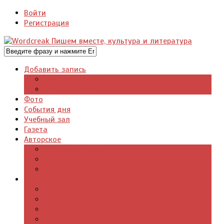
Войти
Регистрация
Добавить запись
Добавить видео
Добавить фото
Фото
События дня
Учебный зал
Газета
Авторское
Авторская поэзия
Авторский юмор
Авторское для детей
Журналы
Поэзия стихи
Проза, книги
Драматургия
Детские книги