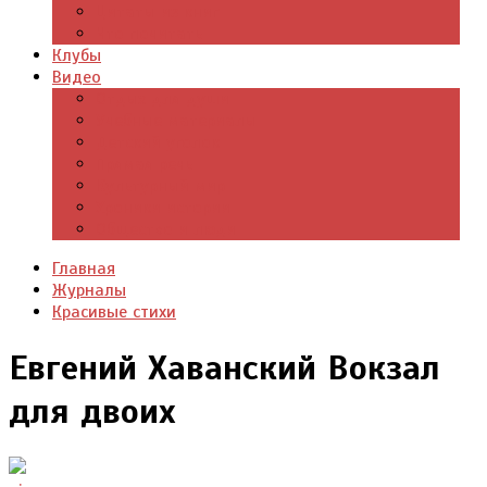
Цитаты из книг
Что почитать
Клубы
Видео
Отдых для души
Учебные материалы
Детский уголок
Прямая речь
Культурный мир
Хроники истории
Общество и люди
Главная
Журналы
Красивые стихи
Евгений Хаванский Вокзал
для двоих