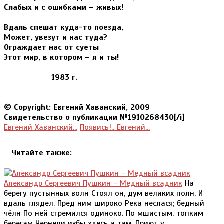
Слабых и с ошибками – живых!
Вдаль спешат куда-то поезда,
Может, увезут и нас туда?
Ограждает нас от суеты
Этот мир, в котором – я и ты!
1983 г.
© Copyright: Евгений Хаванский, 2009
Свидетельство о публикации №1910268430[/i]
Евгений Хаванский...
Появись!.. Евгений...
Читайте также:
Александр Сергеевич Пушкин - Медный всадник
На
берегу пустынных волн Стоял он, дум великих полн, И
вдаль глядел. Пред ним широко Река неслася; бедный
чёлн По ней стремился одиноко. По мшистым, топким
берегам Чернели избы здесь и там, Приют у...