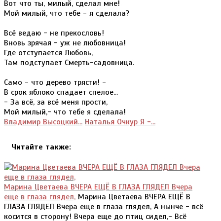
Вот что ты, милый, сделал мне!
Мой милый, что тебе - я сделала?
Всё ведаю - не прекословь!
Вновь зрячая - уж не любовница!
Где отступается Любовь,
Там подступает Смерть-садовница.
Самo - что дерево трясти! -
В срок яблоко спадает спелое...
- За всё, за всё меня прости,
Мой милый,- что тебе я сделала!
Владимир Высоцкий...
Наталья Очкур Я -...
Читайте также:
Марина Цветаева ВЧЕРА ЕЩЁ В ГЛАЗА ГЛЯДЕЛ Вчера
еще в глаза глядел,
Марина Цветаева ВЧЕРА ЕЩЁ В
ГЛАЗА ГЛЯДЕЛ Вчера еще в глаза глядел, А нынче - всё
косится в сторону! Вчера еще до птиц сидел,- Всё