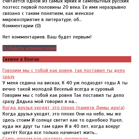
считается одной из самых ярких и самобытных русских
поэтесс первой половины 20 века. Ее имя неразрывно
связано с таким понятием, как женское
мировосприятие в литературе, об...
Комментарии (
0
)
Нет комментариев. Ваш будет первым!
Добавить комментарий
Свежее в блогах
Говорим мы с тобой как ровня, так поставил ты дело
сразу
У меня седина на висках, К 40 уж подходят годы А ты
вечно такой молодой Веселый всегда и суровый
Говорим мы с тобой как ровня Так поставил ты дело
сразу Дядька мой говорил я на...
Когда друзья уходят, это плохо (памяти Димы друга)
Когда друзья уходят, это плохо Они на небо, мы же
здесь стоим И солнце светит как то однобоко Ушел,
куда же друг ты там один И в 40 лет, когда вокруг
цветёт Когда все только начинает жить...
Степь кругом как скатерть росписная