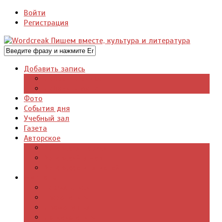
Войти
Регистрация
Добавить запись
Добавить видео
Добавить фото
Фото
События дня
Учебный зал
Газета
Авторское
Авторская поэзия
Авторский юмор
Авторское для детей
Журналы
Поэзия стихи
Проза, книги
Драматургия
Детские книги