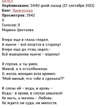
juFur3
Опубликовано:
5440 дней назад (17 сентября 2011)
Блог:
Лирическое
Просмотров:
1942
0
Голосов: 0
Марина Цветаева
Вчера еще в глаза глядел,
А нынче - всё косится в сторону!
Вчера еще до птиц сидел,-
Всё жаворонки нынче - вороны!
Я глупая, а ты умен,
Живой, а я остолбенелая.
О, вопль женщин всех времен:
"Мой милый, что тебе я сделала?!"
И слезы ей - вода, и кровь -
Вода,- в крови, в слезах умылася!
Не мать, а мачеха - Любовь:
Не ждите ни суда, ни милости.