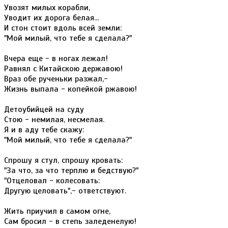
Увозят милых корабли,
Уводит их дорога белая...
И стон стоит вдоль всей земли:
"Мой милый, что тебе я сделала?"
Вчера еще - в ногах лежал!
Равнял с Китайскою державою!
Враз обе рученьки разжал,-
Жизнь выпала - копейкой ржавою!
Детоубийцей на суду
Стою - немилая, несмелая.
Я и в аду тебе скажу:
"Мой милый, что тебе я сделала?"
Спрошу я стул, спрошу кровать:
"За что, за что терплю и бедствую?"
"Отцеловал - колесовать:
Другую целовать",- ответствуют.
Жить приучил в самом огне,
Сам бросил - в степь заледенелую!