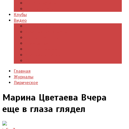
Цитаты из книг
Что почитать
Клубы
Видео
Отдых для души
Учебные материалы
Детский уголок
Прямая речь
Культурный мир
Хроники истории
Общество и люди
Главная
Журналы
Лирическое
Марина Цветаева Вчера
еще в глаза глядел