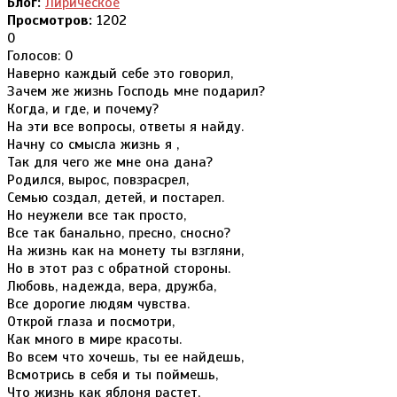
Блог:
Лирическое
Просмотров:
1202
0
Голосов: 0
Наверно каждый себе это говорил,
Зачем же жизнь Господь мне подарил?
Когда, и где, и почему?
На эти все вопросы, ответы я найду.
Начну со смысла жизнь я ,
Так для чего же мне она дана?
Родился, вырос, повзрасрел,
Семью создал, детей, и постарел.
Но неужели все так просто,
Все так банально, пресно, сносно?
На жизнь как на монету ты взгляни,
Но в этот раз с обратной стороны.
Любовь, надежда, вера, дружба,
Все дорогие людям чувства.
Открой глаза и посмотри,
Как много в мире красоты.
Во всем что хочешь, ты ее найдешь,
Всмотрись в себя и ты поймешь,
Что жизнь как яблоня растет,