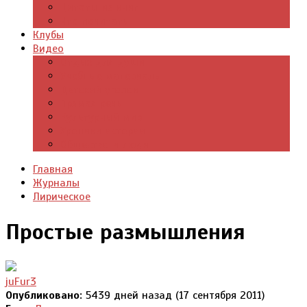
Цитаты из книг
Что почитать
Клубы
Видео
Отдых для души
Учебные материалы
Детский уголок
Прямая речь
Культурный мир
Хроники истории
Общество и люди
Главная
Журналы
Лирическое
Простые размышления
juFur3
Опубликовано:
5439 дней назад (17 сентября 2011)