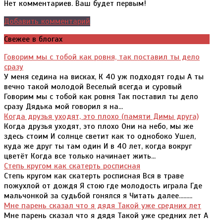
Нет комментариев. Ваш будет первым!
Добавить комментарий
Свежее в блогах
Говорим мы с тобой как ровня, так поставил ты дело
сразу
У меня седина на висках, К 40 уж подходят годы А ты
вечно такой молодой Веселый всегда и суровый
Говорим мы с тобой как ровня Так поставил ты дело
сразу Дядька мой говорил я на...
Когда друзья уходят, это плохо (памяти Димы друга)
Когда друзья уходят, это плохо Они на небо, мы же
здесь стоим И солнце светит как то однобоко Ушел,
куда же друг ты там один И в 40 лет, когда вокруг
цветёт Когда все только начинает жить...
Степь кругом как скатерть росписная
Степь кругом как скатерть росписная Вся в траве
пожухлой от дождя Я стою где молодость играла Где
мальчонкой за судьбой гонялся я Читать далее.........
Мне парень сказал что я дядя Такой уже средних лет
Мне парень сказал что я дядя Такой уже средних лет А