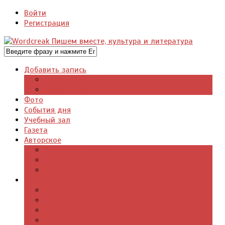
Войти
Регистрация
Добавить запись
Добавить видео
Добавить фото
Фото
События дня
Учебный зал
Газета
Авторское
Авторская поэзия
Авторский юмор
Авторское для детей
Журналы
Поэзия стихи
Проза, книги
Драматургия
Детские книги