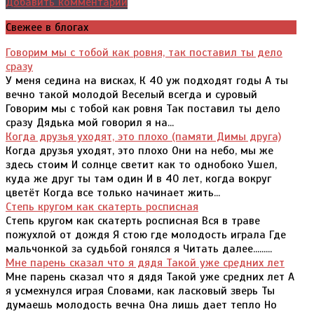
Добавить комментарий
Свежее в блогах
Говорим мы с тобой как ровня, так поставил ты дело
сразу
У меня седина на висках, К 40 уж подходят годы А ты
вечно такой молодой Веселый всегда и суровый
Говорим мы с тобой как ровня Так поставил ты дело
сразу Дядька мой говорил я на...
Когда друзья уходят, это плохо (памяти Димы друга)
Когда друзья уходят, это плохо Они на небо, мы же
здесь стоим И солнце светит как то однобоко Ушел,
куда же друг ты там один И в 40 лет, когда вокруг
цветёт Когда все только начинает жить...
Степь кругом как скатерть росписная
Степь кругом как скатерть росписная Вся в траве
пожухлой от дождя Я стою где молодость играла Где
мальчонкой за судьбой гонялся я Читать далее.........
Мне парень сказал что я дядя Такой уже средних лет
Мне парень сказал что я дядя Такой уже средних лет А
я усмехнулся играя Словами, как ласковый зверь Ты
думаешь молодость вечна Она лишь дает тепло Но