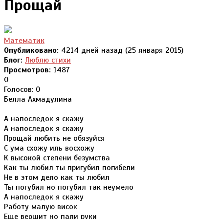
Прощай
Математик
Опубликовано:
4214 дней назад (25 января 2015)
Блог:
Люблю стихи
Просмотров:
1487
0
Голосов: 0
Белла Ахмадулина
А напоследок я скажу
А напоследок я скажу
Прощай любить не обязуйся
С ума схожу иль восхожу
К высокой степени безумства
Как ты любил ты пригубил погибели
Не в этом дело как ты любил
Ты погубил но погубил так неумело
А напоследок я скажу
Работу малую висок
Еще вершит но пали руки