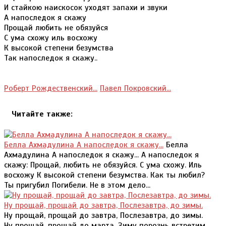
И стайкою наискосок уходят запахи и звуки
А напоследок я скажу
Прощай любить не обязуйся
С ума схожу иль восхожу
К высокой степени безумства
Так напоследок я скажу..
Роберт Рождественский...
Павел Покровский...
Читайте также:
Белла Ахмадулина А напоследок я скажу...
Белла
Ахмадулина А напоследок я скажу... А напоследок я
скажу: Прощай, любить не обязуйся. С ума схожу. Иль
восхожу К высокой степени безумства. Как ты любил?
Ты пригубил Погибели. Не в этом дело...
Ну прощай, прощай до завтра, Послезавтра, до зимы.
Ну прощай, прощай до завтра, Послезавтра, до зимы.
Ну прощай, прощай до марта. Зиму порознь встретим