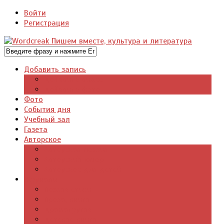
Войти
Регистрация
Добавить запись
Добавить видео
Добавить фото
Фото
События дня
Учебный зал
Газета
Авторское
Авторская поэзия
Авторский юмор
Авторское для детей
Журналы
Поэзия стихи
Проза, книги
Драматургия
Детские книги