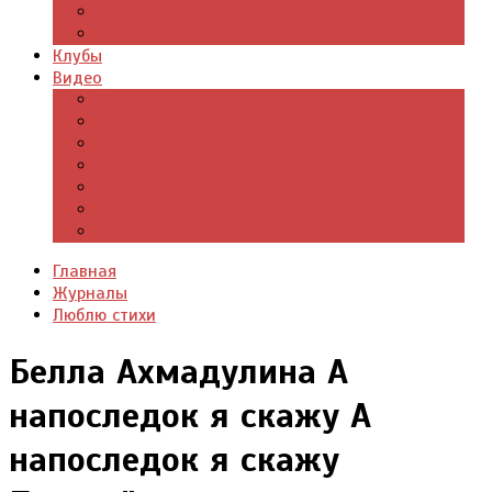
Цитаты из книг
Что почитать
Клубы
Видео
Отдых для души
Учебные материалы
Детский уголок
Прямая речь
Культурный мир
Хроники истории
Общество и люди
Главная
Журналы
Люблю стихи
Белла Ахмадулина А
напоследок я скажу А
напоследок я скажу