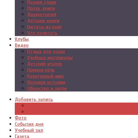
Поэзия стихи
Проза, книги
Драматургия
Детские книги
Цитаты из книг
Что почитать
Клубы
Видео
Отдых для души
Учебные материалы
Детский уголок
Прямая речь
Культурный мир
Хроники истории
Общество и люди
Добавить запись
Добавить видео
Добавить фото
Фото
События дня
Учебный зал
Газета