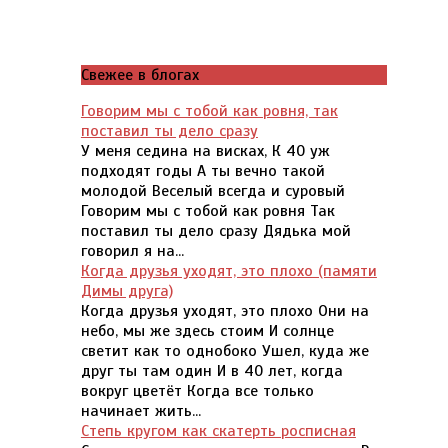
Свежее в блогах
Говорим мы с тобой как ровня, так
поставил ты дело сразу
У меня седина на висках, К 40 уж
подходят годы А ты вечно такой
молодой Веселый всегда и суровый
Говорим мы с тобой как ровня Так
поставил ты дело сразу Дядька мой
говорил я на...
Когда друзья уходят, это плохо (памяти
Димы друга)
Когда друзья уходят, это плохо Они на
небо, мы же здесь стоим И солнце
светит как то однобоко Ушел, куда же
друг ты там один И в 40 лет, когда
вокруг цветёт Когда все только
начинает жить...
Степь кругом как скатерть росписная