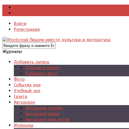
Войти
Регистрация
Войти
Регистрация
Журналы
Добавить запись
Добавить видео
Добавить фото
Фото
События дня
Учебный зал
Газета
Авторское
Авторская поэзия
Авторский юмор
Авторское для детей
Журналы