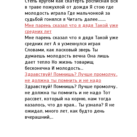
Степь кругом как скатерть росписная Вся
в траве пожухлой от дождя Я стою где
молодость играла Где мальчонкой за
судьбой гонялся я Читать далее.........
Мне парень сказал что я дядя Такой уже
средних лет
Мне парень сказал что я дядя Такой уже
средних лет А я усмехнулся играя
Словами, как ласковый зверь Ты
думаешь молодость вечна Она лишь
дает тепло Но жизнь товарищ
бесконечна И молодость...
Здравствуй! Помнишь? Лучше промолчу..
не должна ты помнить и не надо
Здравствуй! Помнишь? Лучше промолчу..
не должна ты помнить и не надо Тот
рассвет, который на корню, нам тогда
казалось, что до края... Ты узнала? Я не
ожидал, много лет, как будто день
вчерашний,...