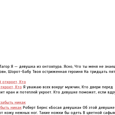
агор Я — девушка из онтохпура. Ясно, Что ты меня не знаеш
ов», Шорот-Бабу Твоя остриженная героиня На тридцать пя
ткроет, Кто
Я уважаю всех вокруг мужчин, Кто двери перед
ит кран и потеплей укроет. Кто девушке поможет, если вдр
абыть никак
Роберт Бернс «Босая девушка» Об этой девушке
ют кожу нежных ног. Такие ножки бы одеть В цветной сафья