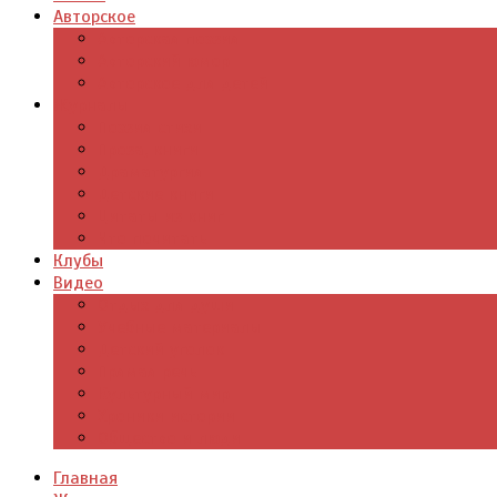
Авторское
Авторская поэзия
Авторский юмор
Авторское для детей
Журналы
Поэзия стихи
Проза, книги
Драматургия
Детские книги
Цитаты из книг
Что почитать
Клубы
Видео
Отдых для души
Учебные материалы
Детский уголок
Прямая речь
Культурный мир
Хроники истории
Общество и люди
Главная