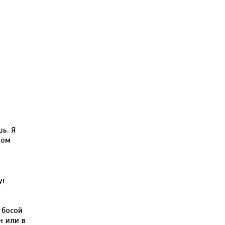
ь. Я
том
уг
 босой
н или в