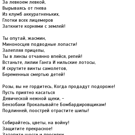
За левкоем левкой,
Вырываясь от гнева
Из клумб аккуратненьких,
Глотки всех лицемеров
Заткните корнями с землей!
Ты опутай, жасмин,
Миноносцев подводные лопасти!
Залепляя прицелы,
Ты в линзы отчаянно впейся, репей!
Встаньте, лилии Ганга И нильские лотосы,
И скрутите винты самолетов,
Беременных смертью детей!
Розы, вы не гордитесь, Когда продадут подороже!
Пусть приятно касаться
Девической нежной щеки, -
Бензобаки Прокалывайте Бомбардировщикам!
Подлинней, поострей отрастите шипы!
Собирайтесь, цветы, на войну!
Защитите прекрасное!
Затопите шоссе и проселки,