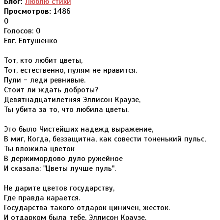
Блог:
Люблю стихи
Просмотров:
1486
0
Голосов: 0
Евг. Евтушенко
Тот, кто любит цветы,
Тот, естественно, пулям не нравится.
Пули - леди ревнивые.
Стоит ли ждать доброты?
Девятнадцатилетняя Эллисон Краузе,
Ты убита за то, что любила цветы.
Это было Чистейших надежд выражение,
В миг, Когда, беззащитна, как совести тоненький пульс,
Ты вложила цветок
В держимордово дуло ружейное
И сказала: "Цветы лучше пуль".
Не дарите цветов государству,
Где правда карается.
Государства такого отдарок циничен, жесток.
И отдарком была тебе, Эллисон Краузе,