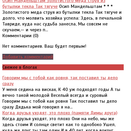
Осип Мандельштам Золотистого меда струя из
бутылки текла Так тягуче
Осип Мандельштам * * *
Золотистого меда струя из бутылки текла Так тягуче и
долго, что молвить хозяйка успела: Здесь, в печальной
Тавриде, куда нас судьба занесла, Мы совсем не
скучаем,— и через п...
Комментарии (
0
)
Нет комментариев. Ваш будет первым!
Добавить комментарий
Свежее в блогах
Говорим мы с тобой как ровня, так поставил ты дело
сразу
У меня седина на висках, К 40 уж подходят годы А ты
вечно такой молодой Веселый всегда и суровый
Говорим мы с тобой как ровня Так поставил ты дело
сразу Дядька мой говорил я на...
Когда друзья уходят, это плохо (памяти Димы друга)
Когда друзья уходят, это плохо Они на небо, мы же
здесь стоим И солнце светит как то однобоко Ушел,
куда же друг ты там один И в 40 лет, когда вокруг