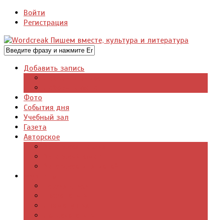
Войти
Регистрация
Добавить запись
Добавить видео
Добавить фото
Фото
События дня
Учебный зал
Газета
Авторское
Авторская поэзия
Авторский юмор
Авторское для детей
Журналы
Поэзия стихи
Проза, книги
Драматургия
Детские книги