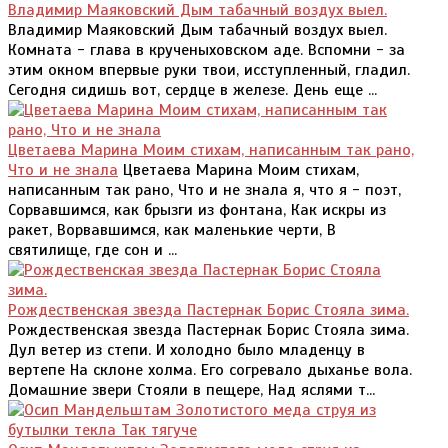
Владимир Маяковский Дым табачный воздух выел.
Владимир Маяковский Дым табачный воздух выел.
Комната - глава в крученыховском аде. Вспомни - за
этим окном впервые руки твои, исступленный, гладил.
Сегодня сидишь вот, сердце в железе. День еще ...
Цветаева Марина Моим стихам, написанным так рано,
Что и не знала
Цветаева Марина Моим стихам,
написанным так рано, Что и не знала я, что я - поэт,
Сорвавшимся, как брызги из фонтана, Как искры из
ракет, Ворвавшимся, как маленькие черти, В
святилище, где сон и ...
Рождественская звезда Пастернак Борис Стояла зима.
Рождественская звезда Пастернак Борис Стояла зима.
Дул ветер из степи. И холодно было младенцу в
вертепе На склоне холма. Его согревало дыханье вола.
Домашние звери Стояли в пещере, Над яслями т...