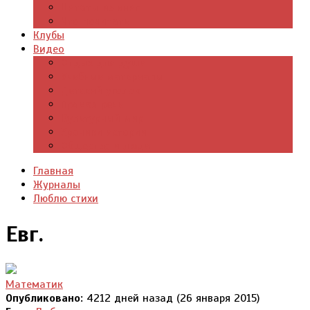
Цитаты из книг
Что почитать
Клубы
Видео
Отдых для души
Учебные материалы
Детский уголок
Прямая речь
Культурный мир
Хроники истории
Общество и люди
Главная
Журналы
Люблю стихи
Евг.
Математик
Опубликовано:
4212 дней назад (26 января 2015)