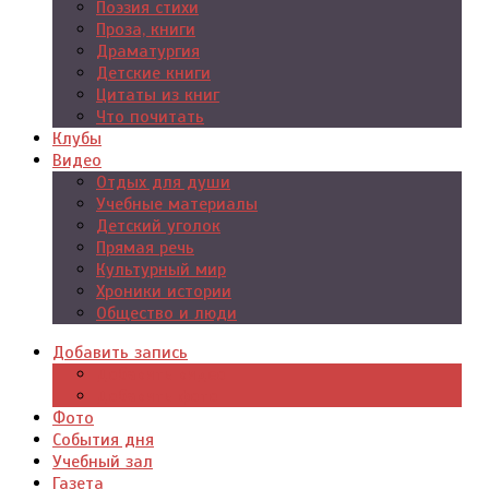
Поэзия стихи
Проза, книги
Драматургия
Детские книги
Цитаты из книг
Что почитать
Клубы
Видео
Отдых для души
Учебные материалы
Детский уголок
Прямая речь
Культурный мир
Хроники истории
Общество и люди
Добавить запись
Добавить видео
Добавить фото
Фото
События дня
Учебный зал
Газета