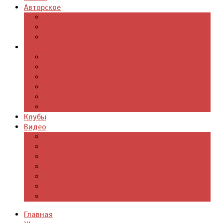
Авторское
Авторская поэзия
Авторский юмор
Авторское для детей
Журналы
Поэзия стихи
Проза, книги
Драматургия
Детские книги
Цитаты из книг
Что почитать
Клубы
Видео
Отдых для души
Учебные материалы
Детский уголок
Прямая речь
Культурный мир
Хроники истории
Общество и люди
Главная