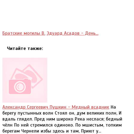
Братские могилы В.
Эдуард Асадов - День...
Читайте также:
Александр Сергеевич Пушкин - Медный всадник
На
берегу пустынных волн Стоял он, дум великих полн, И
вдаль глядел. Пред ним широко Река неслася; бедный
чёлн По ней стремился одиноко. По мшистым, топким
берегам Чернели избы здесь и там, Приют у...