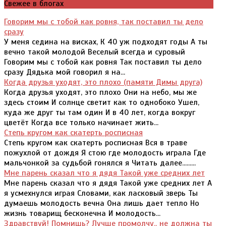
Свежее в блогах
Говорим мы с тобой как ровня, так поставил ты дело
сразу
У меня седина на висках, К 40 уж подходят годы А ты
вечно такой молодой Веселый всегда и суровый
Говорим мы с тобой как ровня Так поставил ты дело
сразу Дядька мой говорил я на...
Когда друзья уходят, это плохо (памяти Димы друга)
Когда друзья уходят, это плохо Они на небо, мы же
здесь стоим И солнце светит как то однобоко Ушел,
куда же друг ты там один И в 40 лет, когда вокруг
цветёт Когда все только начинает жить...
Степь кругом как скатерть росписная
Степь кругом как скатерть росписная Вся в траве
пожухлой от дождя Я стою где молодость играла Где
мальчонкой за судьбой гонялся я Читать далее.........
Мне парень сказал что я дядя Такой уже средних лет
Мне парень сказал что я дядя Такой уже средних лет А
я усмехнулся играя Словами, как ласковый зверь Ты
думаешь молодость вечна Она лишь дает тепло Но
жизнь товарищ бесконечна И молодость...
Здравствуй! Помнишь? Лучше промолчу.. не должна ты