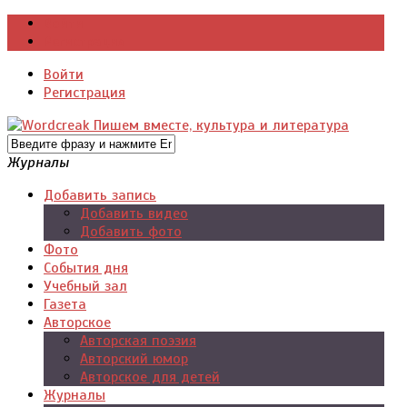
Войти
Регистрация
Войти
Регистрация
Журналы
Добавить запись
Добавить видео
Добавить фото
Фото
События дня
Учебный зал
Газета
Авторское
Авторская поэзия
Авторский юмор
Авторское для детей
Журналы