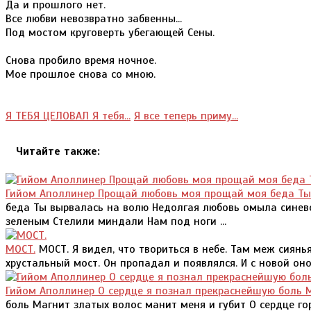
Да и прошлого нет.
Все любви невозвратно забвенны...
Под мостом круговерть убегающей Сены.
Снова пробило время ночное.
Мое прошлое снова со мною.
Я ТЕБЯ ЦЕЛОВАЛ Я тебя...
Я все теперь приму...
Читайте также:
Гийом Аполлинер Прощай любовь моя прощай моя беда Ты
беда Ты вырвалась на волю Недолгая любовь омыла синево
зеленым Стелили миндали Нам под ноги ...
МОСТ.
МОСТ. Я видел, что твориться в небе. Там меж сиянь
хрустальный мост. Он пропадал и появлялся. И с новой оной
Гийом Аполлинер О сердце я познал прекраснейшую боль 
боль Магнит златых волос манит меня и губит О сердце го