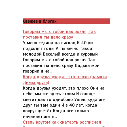
Свежее в блогах
Говорим мы с тобой как ровня, так
поставил ты дело сразу
У меня седина на висках, К 40 уж
подходят годы А ты вечно такой
молодой Веселый всегда и суровый
Говорим мы с тобой как ровня Так
поставил ты дело сразу Дядька мой
говорил я на...
Когда друзья уходят, это плохо (памяти
Димы друга)
Когда друзья уходят, это плохо Они на
небо, мы же здесь стоим И солнце
светит как то однобоко Ушел, куда же
друг ты там один И в 40 лет, когда
вокруг цветёт Когда все только
начинает жить...
Степь кругом как скатерть росписная