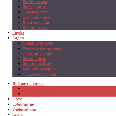
Поэзия стихи
Проза, книги
Драматургия
Детские книги
Цитаты из книг
Что почитать
Клубы
Видео
Отдых для души
Учебные материалы
Детский уголок
Прямая речь
Культурный мир
Хроники истории
Общество и люди
Добавить запись
Добавить видео
Добавить фото
Фото
События дня
Учебный зал
Газета