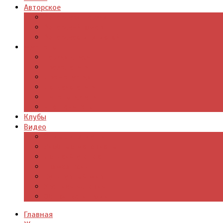
Авторское
Авторская поэзия
Авторский юмор
Авторское для детей
Журналы
Поэзия стихи
Проза, книги
Драматургия
Детские книги
Цитаты из книг
Что почитать
Клубы
Видео
Отдых для души
Учебные материалы
Детский уголок
Прямая речь
Культурный мир
Хроники истории
Общество и люди
Главная