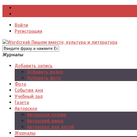
Войти
Регистрация
Войти
Регистрация
Журналы
Добавить запись
Добавить видео
Добавить фото
Фото
События дня
Учебный зал
Газета
Авторское
Авторская поэзия
Авторский юмор
Авторское для детей
Журналы