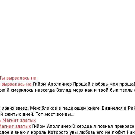
 вырвалась на
Гийом Аполлинер Прощай любовь моя проща
ю И смерклось навсегда Взгляд моря как и твой был теплы
я ярких звезд. Меж бликов в падающем снеге. Виднелся в Ра
 сжитых дней. Тот мост все вы...
Магнит златых
Гийом Аполлинер О сердце я познал прекрас
рдое я знаю я король Которого увы любовь его не любит Ни