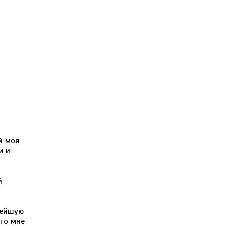
й моя
м и
й
нейшую
кто мне