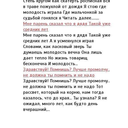
Степь кругом как скатерть росписная Вся
в траве пожухлой от дождя Я стою где
молодость играла Где мальчонкой за
судьбой гонялся я Читать далее.........
Мне парень сказал что я дядя Такой уже
средних лет
Мне парень сказал что я дядя Такой уже
средних лет А я усмехнулся играя
Словами, как ласковый зверь Ты
думаешь молодость вечна Она лишь
дает тепло Но жизнь товарищ
бесконечна И молодость...
Здравствуй! Помнишь? Лучше промолчу..
не должна ты помнить и не надо
Здравствуй! Помнишь? Лучше промолчу..
не должна ты помнить и не надо Тот
рассвет, который на корню, нам тогда
казалось, что до края... Ты узнала? Я не
ожидал, много лет, как будто день
вчерашний,...