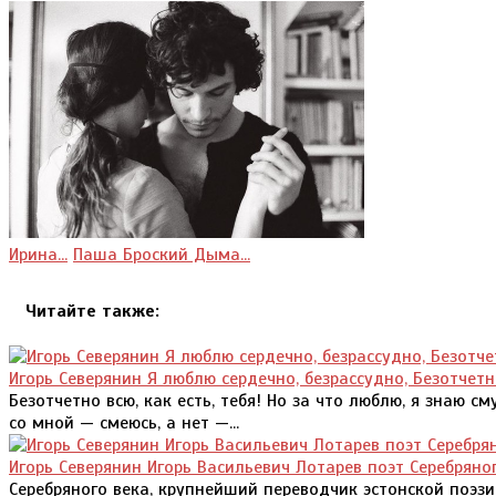
Ирина...
Паша Броский Дыма...
Читайте также:
Игорь Северянин Я люблю сердечно, безрассудно, Безотчетн
Безотчетно всю, как есть, тебя! Но за что люблю, я знаю с
со мной — смеюсь, а нет —...
Игорь Северянин Игорь Васильевич Лотарев поэт Серебряног
Серебряного века, крупнейший переводчик эстонской поэзи