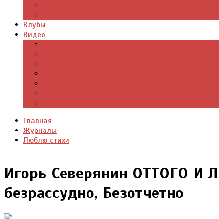
Цитаты из книг
Что почитать
Клубы
Видео
Отдых для души
Учебные материалы
Детский уголок
Прямая речь
Культурный мир
Хроники истории
Общество и люди
Главная
Журналы
Люблю стихи
Игорь Северянин ОТТОГО И 
безрассудно, Безотчетно