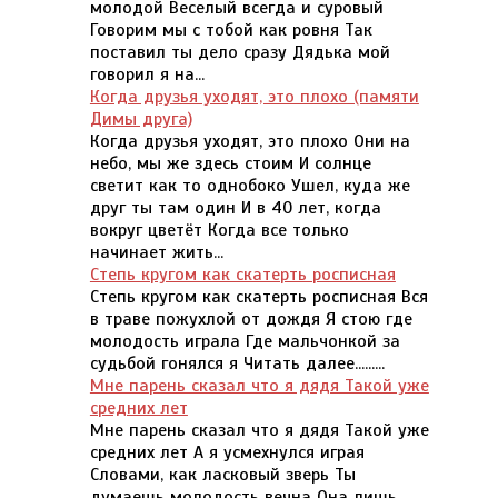
молодой Веселый всегда и суровый
Говорим мы с тобой как ровня Так
поставил ты дело сразу Дядька мой
говорил я на...
Когда друзья уходят, это плохо (памяти
Димы друга)
Когда друзья уходят, это плохо Они на
небо, мы же здесь стоим И солнце
светит как то однобоко Ушел, куда же
друг ты там один И в 40 лет, когда
вокруг цветёт Когда все только
начинает жить...
Степь кругом как скатерть росписная
Степь кругом как скатерть росписная Вся
в траве пожухлой от дождя Я стою где
молодость играла Где мальчонкой за
судьбой гонялся я Читать далее.........
Мне парень сказал что я дядя Такой уже
средних лет
Мне парень сказал что я дядя Такой уже
средних лет А я усмехнулся играя
Словами, как ласковый зверь Ты
думаешь молодость вечна Она лишь