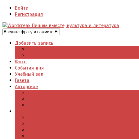
Войти
Регистрация
Добавить запись
Добавить видео
Добавить фото
Фото
События дня
Учебный зал
Газета
Авторское
Авторская поэзия
Авторский юмор
Авторское для детей
Журналы
Поэзия стихи
Проза, книги
Драматургия
Детские книги