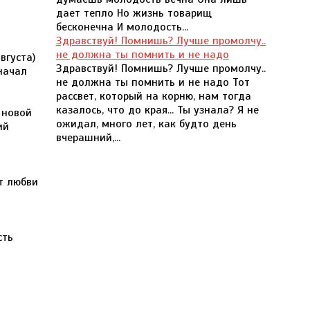
дает тепло Но жизнь товарищ
бесконечна И молодость...
Здравствуй! Помнишь? Лучше промолчу..
не должна ты помнить и не надо
вгуста)
Здравствуй! Помнишь? Лучше промолчу..
 начал
не должна ты помнить и не надо Тот
рассвет, который на корню, нам тогда
казалось, что до края... Ты узнала? Я не
 новой
ожидал, много лет, как будто день
ий
вчерашний,...
и
т любви
сть