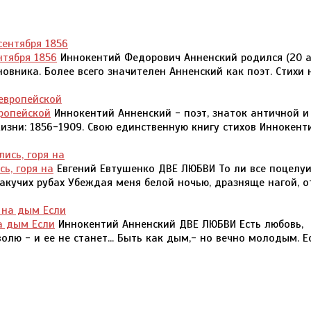
нтября 1856
Иннокентий Федорович Анненский родился (20 а
иновника. Более всего значителен Анненский как поэт. Стихи
вропейской
Иннокентий Анненский - поэт, знаток античной и
жизни: 1856-1909. Свою единственную книгу стихов Иннокент
ь, горя на
Евгений Евтушенко ДВЕ ЛЮБВИ То ли все поцелу
лакучих рубах Убеждая меня белой ночью, дразняще нагой, о
а дым Если
Иннокентий Анненский ДВЕ ЛЮБВИ Есть любовь,
олю - и ее не станет... Быть как дым,- но вечно молодым. Е