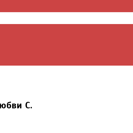
юбви С.