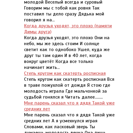
молодой Веселый всегда и суровый
Говорим мы с тобой как ровня Так
поставил ты дело сразу Дядька мой
говорил я на...
Когда друзья уходят, это плохо (памяти
Димы друга)
Когда друзья уходят, это плохо Они на
небо, мы же здесь стоим И солнце
светит как то однобоко Ушел, куда же
друг ты там один И в 40 лет, когда
вокруг цветёт Когда все только
начинает жить...
Степь кругом как скатерть росписная
Степь кругом как скатерть росписная Вся
в траве пожухлой от дождя Я стою где
молодость играла Где мальчонкой за
судьбой гонялся я Читать далее.........
Мне парень сказал что я дядя Такой уже
средних лет
Мне парень сказал что я дядя Такой уже
средних лет А я усмехнулся играя
Словами, как ласковый зверь Ты
думаешь молодость вечна Она лишь