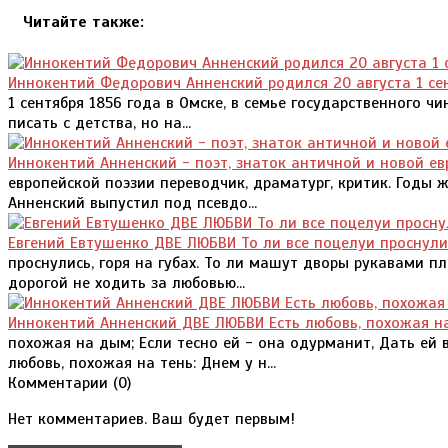
Читайте также:
Иннокентий Федорович Анненский родился 20 августа 1 се
1 сентября 1856 года в Омске, в семье государственного ч
писать с детства, но на...
Иннокентий Анненский - поэт, знаток античной и новой е
европейской поэзии переводчик, драматург, критик. Годы 
Анненский выпустил под псевдо...
Евгений Евтушенко ДВЕ ЛЮБВИ То ли все поцелуи проснулис
проснулись, горя на губах. То ли машут дворы рукавами п
дорогой не ходить за любовью...
Иннокентий Анненский ДВЕ ЛЮБВИ Есть любовь, похожая н
похожая на дым; Если тесно ей - она одурманит, Дать ей в
любовь, похожая на тень: Днем у н...
Комментарии (
0
)
Нет комментариев. Ваш будет первым!