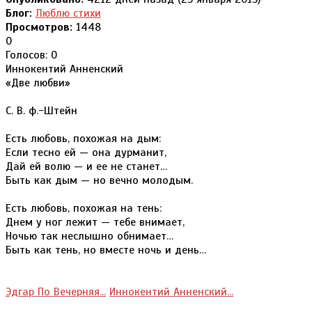
Блог:
Люблю стихи
Просмотров:
1448
0
Голосов: 0
Иннокентий Анненский
«Две любви»
С. В. ф.-Штейн
Есть любовь, похожая на дым:
Если тесно ей — она дурманит,
Дай ей волю — и ее не станет…
Быть как дым — но вечно молодым.
Есть любовь, похожая на тень:
Днем у ног лежит — тебе внимает,
Ночью так неслышно обнимает…
Быть как тень, но вместе ночь и день…
Эдгар По Вечерняя...
Иннокентий Анненский...