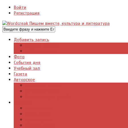
Войти
Регистрация
Добавить запись
Добавить видео
Добавить фото
Фото
События дня
Учебный зал
Газета
Авторское
Авторская поэзия
Авторский юмор
Авторское для детей
Журналы
Поэзия стихи
Проза, книги
Драматургия
Детские книги