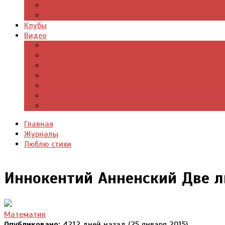
Цитаты из книг
Что почитать
Клубы
Видео
Отдых для души
Учебные материалы
Детский уголок
Прямая речь
Культурный мир
Хроники истории
Общество и люди
Главная
Журналы
Люблю стихи
Иннокентий Анненский Две л
Математик
Опубликовано:
4212 дней назад (25 января 2015)