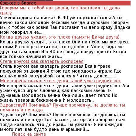
Свежее в блогах
Говорим мы с тобой как ровня, так поставил ты дело
сразу
У меня седина на висках, К 40 уж подходят годы А ты
вечно такой молодой Веселый всегда и суровый Говорим
мы с тобой как ровня Так поставил ты дело сразу Дядька
мой говорил я на...
Когда друзья уходят, это плохо (памяти Димы друга)
Когда друзья уходят, это плохо Они на небо, мы же здесь
стоим И солнце светит как то однобоко Ушел, куда же
друг ты там один И в 40 лет, когда вокруг цветёт Когда
все только начинает жить...
Степь кругом как скатерть росписная
Степь кругом как скатерть росписная Вся в траве
пожухлой от дождя Я стою где молодость играла Где
мальчонкой за судьбой гонялся я Читать далее.........
Мне парень сказал что я дядя Такой уже средних лет
Мне парень сказал что я дядя Такой уже средних лет А я
усмехнулся играя Словами, как ласковый зверь Ты
думаешь молодость вечна Она лишь дает тепло Но
жизнь товарищ бесконечна И молодость...
Здравствуй! Помнишь? Лучше промолчу.. не должна ты
помнить и не надо
Здравствуй! Помнишь? Лучше промолчу.. не должна ты
помнить и не надо Тот рассвет, который на корню, нам
тогда казалось, что до края... Ты узнала? Я не ожидал,
много лет, как будто день вчерашний,...
Поиск на сайте