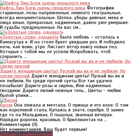
Нафта Лин Боги сцены прошлого века
Фотографии
старинные, позы напряженные, немного театральные,
всегда монументальные. Шелка, уборы дивные, меха и
лица юные, прекрасные, надменные, давно уже умершие.
И судьбы предрешенные. На вас см...
«Золотые слова, однако!»
Была любовь – осталась «
Камасутра ». И на столе букет увядших роз. И победило
ночь, как воин, утро. Листает ветер книгу новых поз,
Которые с тобой мы не успели Испробовать, чтоб
сохранить ...
Дарите женщинам цветы! Пускай вы их и не любили, Но
среди прочей
Дарите женщинам цветы! Пускай вы их и
не любили, Но среди прочей суеты Все так удачно
позабыли! Дарите розы и сирень, Или надменные
гвоздики. Дарите лилий нежных тень... Цветы - любви
былой улики....
басня
Она лежала и мечтала, О принце и его коне. О том
как королевой стала, Купаясь в злате, серебре. О замке
где то на Мальдивах, О пышных, званных вечерах.
Нарядах дорогих, красивых, О бриллиантах на ...
Комментарии (
0
)
Нет комментариев. Ваш будет первым!
Добавить комментарий