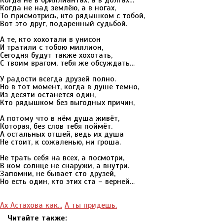
Когда не в бриллиантах, а в долгах…
Когда не над землёю, а в ногах,
То присмотрись, кто рядышком с тобой,
Вот это друг, подаренный судьбой.
А те, кто хохотали в унисон
И тратили с тобою миллион,
Сегодня будут также хохотать,
С твоим врагом, тебя же обсуждать…
У радости всегда друзей полно.
Но в тот момент, когда в душе темно,
Из десяти останется один,
Кто рядышком без выгодных причин,
А потому что в нём душа живёт,
Которая, без слов тебя поймёт.
А остальных отшей, ведь их душа
Не стоит, к сожаленью, ни гроша.
Не трать себя на всех, а посмотри,
В ком солнце не снаружи, а внутри.
Запомни, не бывает сто друзей,
Но есть один, кто этих ста – верней…
Ах Астахова как...
А ты придешь.
Читайте также: