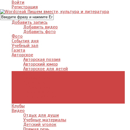
Войти
Регистрация
Добавить запись
Добавить видео
Добавить фото
Фото
События дня
Учебный зал
Газета
Авторское
Авторская поэзия
Авторский юмор
Авторское для детей
Журналы
Поэзия стихи
Проза, книги
Драматургия
Детские книги
Цитаты из книг
Что почитать
Клубы
Видео
Отдых для души
Учебные материалы
Детский уголок
Прямая речь