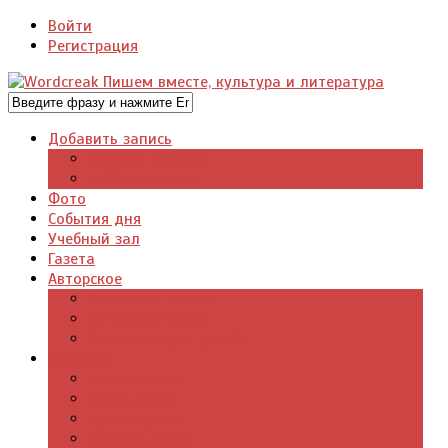
Войти
Регистрация
Добавить запись
Добавить видео
Добавить фото
Фото
События дня
Учебный зал
Газета
Авторское
Авторская поэзия
Авторский юмор
Авторское для детей
Журналы
Поэзия стихи
Проза, книги
Драматургия
Детские книги