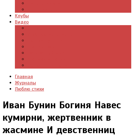
Цитаты из книг
Что почитать
Клубы
Видео
Отдых для души
Учебные материалы
Детский уголок
Прямая речь
Культурный мир
Хроники истории
Общество и люди
Главная
Журналы
Люблю стихи
Иван Бунин Богиня Навес
кумирни, жертвенник в
жасмине И девственниц