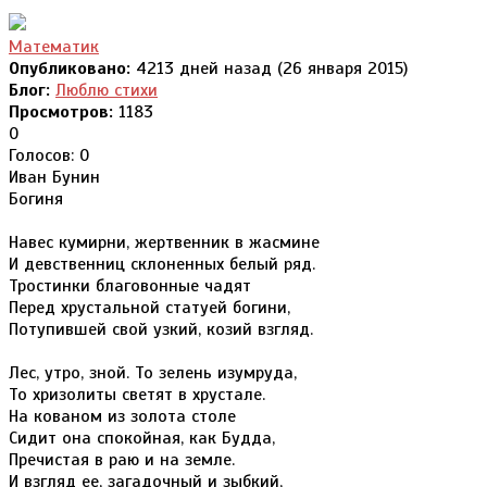
Математик
Опубликовано:
4213 дней назад (26 января 2015)
Блог:
Люблю стихи
Просмотров:
1183
0
Голосов: 0
Иван Бунин
Богиня
Навес кумирни, жертвенник в жасмине
И девственниц склоненных белый ряд.
Тростинки благовонные чадят
Перед хрустальной статуей богини,
Потупившей свой узкий, козий взгляд.
Лес, утро, зной. То зелень изумруда,
То хризолиты светят в хрустале.
На кованом из золота столе
Сидит она спокойная, как Будда,
Пречистая в раю и на земле.
И взгляд ее, загадочный и зыбкий,