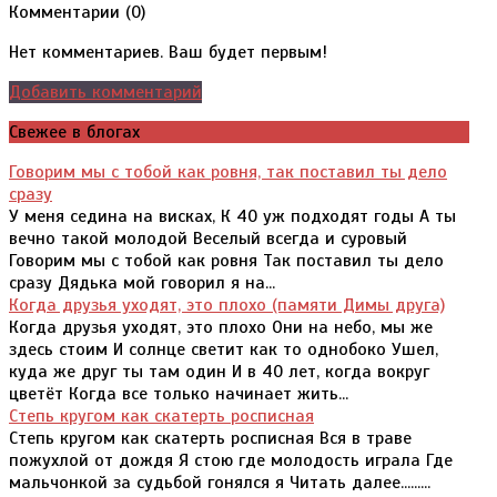
Комментарии (
0
)
Нет комментариев. Ваш будет первым!
Добавить комментарий
Свежее в блогах
Говорим мы с тобой как ровня, так поставил ты дело
сразу
У меня седина на висках, К 40 уж подходят годы А ты
вечно такой молодой Веселый всегда и суровый
Говорим мы с тобой как ровня Так поставил ты дело
сразу Дядька мой говорил я на...
Когда друзья уходят, это плохо (памяти Димы друга)
Когда друзья уходят, это плохо Они на небо, мы же
здесь стоим И солнце светит как то однобоко Ушел,
куда же друг ты там один И в 40 лет, когда вокруг
цветёт Когда все только начинает жить...
Степь кругом как скатерть росписная
Степь кругом как скатерть росписная Вся в траве
пожухлой от дождя Я стою где молодость играла Где
мальчонкой за судьбой гонялся я Читать далее.........