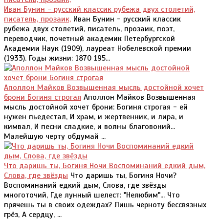
Иван Бунин - русский классик рубежа двух столетий,
писатель, прозаик,
Иван Бунин - русский классик
рубежа двух столетий, писатель, прозаик, поэт,
переводчик, почетный академик Петербургской
Академии Наук (1909), лауреат Нобелевской премии
(1933). Годы жизни: 1870 195...
Аполлон Майков Возвышенная мысль достойной хочет
брони Богиня строгая
Аполлон Майков Возвышенная
мысль достойной хочет брони: Богиня строгая - ей
нужен пьедестал, И храм, и жертвенник, и лира, и
кимвал, И песни сладкие, и волны благовоний...
Малейшую черту обдумай ...
Что даришь ты, Богиня Ночи Воспоминаний едкий дым,
Слова, где звёзды
Что даришь ты, Богиня Ночи?
Воспоминаний едкий дым, Слова, где звёзды
многоточий, Где лунный шелест: "Нелюбим"... Что
прячешь ты в своих одеждах? Лишь черноту бессвязных
грёз, А сердцу, ...