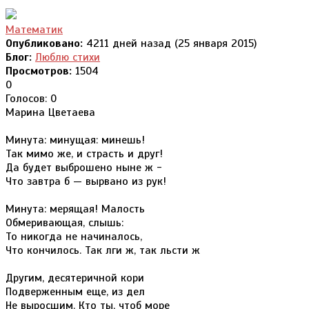
Математик
Опубликовано:
4211 дней назад (25 января 2015)
Блог:
Люблю стихи
Просмотров:
1504
0
Голосов: 0
Марина Цветаева
Минута: минущая: минешь!
Так мимо же, и страсть и друг!
Да будет выброшено ныне ж -
Что завтра б — вырвано из рук!
Минута: мерящая! Малость
Обмеривающая, слышь:
То никогда не начиналось,
Что кончилось. Так лги ж, так льсти ж
Другим, десятеричной кори
Подверженным еще, из дел
Не выросшим. Кто ты, чтоб море