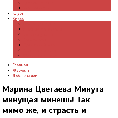
Цитаты из книг
Что почитать
Клубы
Видео
Отдых для души
Учебные материалы
Детский уголок
Прямая речь
Культурный мир
Хроники истории
Общество и люди
Главная
Журналы
Люблю стихи
Марина Цветаева Минута
минущая минешь! Так
мимо же, и страсть и