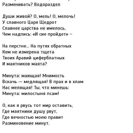
Разменивать? Водораздел
Души живой? О, мель! О, мелочь!
У славного Царя Щедрот
Славнее царства не имелось,
Чем надпись: «И сие пройдет» -
На перстне… На путях обратных
Кем не измерена тщета
Твоих Аравий циферблатных
И маятников маята?
Минута: мающая! Мнимость
Вскачь — медлящая! В прах и в хлам
Нас мелящая! Ты, что минешь:
Минута: милостыня псам!
О, как я рвусь тот мир оставить,
Где маятники душу рвут,
Где вечностью моею правит
Разминовение минут.