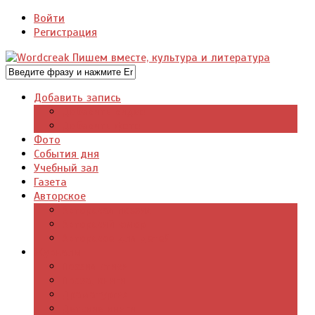
Войти
Регистрация
Добавить запись
Добавить видео
Добавить фото
Фото
События дня
Учебный зал
Газета
Авторское
Авторская поэзия
Авторский юмор
Авторское для детей
Журналы
Поэзия стихи
Проза, книги
Драматургия
Детские книги