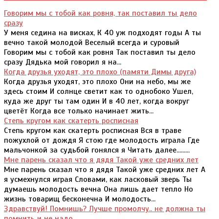
Говорим мы с тобой как ровня, так поставил ты дело
сразу
У меня седина на висках, К 40 уж подходят годы А ты
вечно такой молодой Веселый всегда и суровый
Говорим мы с тобой как ровня Так поставил ты дело
сразу Дядька мой говорил я на...
Когда друзья уходят, это плохо (памяти Димы друга)
Когда друзья уходят, это плохо Они на небо, мы же
здесь стоим И солнце светит как то однобоко Ушел,
куда же друг ты там один И в 40 лет, когда вокруг
цветёт Когда все только начинает жить...
Степь кругом как скатерть росписная
Степь кругом как скатерть росписная Вся в траве
пожухлой от дождя Я стою где молодость играла Где
мальчонкой за судьбой гонялся я Читать далее.........
Мне парень сказал что я дядя Такой уже средних лет
Мне парень сказал что я дядя Такой уже средних лет А
я усмехнулся играя Словами, как ласковый зверь Ты
думаешь молодость вечна Она лишь дает тепло Но
жизнь товарищ бесконечна И молодость...
Здравствуй! Помнишь? Лучше промолчу.. не должна ты
помнить и не надо