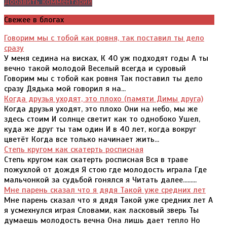
Добавить комментарий
Свежее в блогах
Говорим мы с тобой как ровня, так поставил ты дело
сразу
У меня седина на висках, К 40 уж подходят годы А ты
вечно такой молодой Веселый всегда и суровый
Говорим мы с тобой как ровня Так поставил ты дело
сразу Дядька мой говорил я на...
Когда друзья уходят, это плохо (памяти Димы друга)
Когда друзья уходят, это плохо Они на небо, мы же
здесь стоим И солнце светит как то однобоко Ушел,
куда же друг ты там один И в 40 лет, когда вокруг
цветёт Когда все только начинает жить...
Степь кругом как скатерть росписная
Степь кругом как скатерть росписная Вся в траве
пожухлой от дождя Я стою где молодость играла Где
мальчонкой за судьбой гонялся я Читать далее.........
Мне парень сказал что я дядя Такой уже средних лет
Мне парень сказал что я дядя Такой уже средних лет А
я усмехнулся играя Словами, как ласковый зверь Ты
думаешь молодость вечна Она лишь дает тепло Но