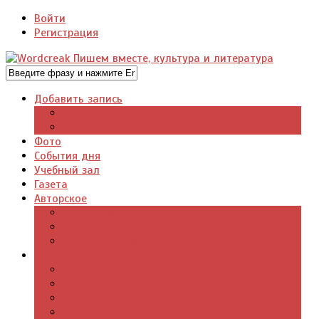
Войти
Регистрация
Добавить запись
Добавить видео
Добавить фото
Фото
События дня
Учебный зал
Газета
Авторское
Авторская поэзия
Авторский юмор
Авторское для детей
Журналы
Поэзия стихи
Проза, книги
Драматургия
Детские книги