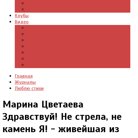
Цитаты из книг
Что почитать
Клубы
Видео
Отдых для души
Учебные материалы
Детский уголок
Прямая речь
Культурный мир
Хроники истории
Общество и люди
Главная
Журналы
Люблю стихи
Марина Цветаева
Здравствуй! Не стрела, не
камень Я! - живейшая из