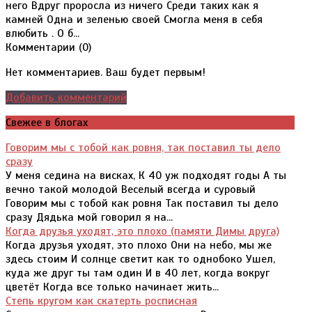
него Вдруг проросла из ничего Среди таких как я
камней Одна и зеленью своей Смогла меня в себя
влюбить . О б...
Комментарии (
0
)
Нет комментариев. Ваш будет первым!
Добавить комментарий
Свежее в блогах
Говорим мы с тобой как ровня, так поставил ты дело
сразу
У меня седина на висках, К 40 уж подходят годы А ты
вечно такой молодой Веселый всегда и суровый
Говорим мы с тобой как ровня Так поставил ты дело
сразу Дядька мой говорил я на...
Когда друзья уходят, это плохо (памяти Димы друга)
Когда друзья уходят, это плохо Они на небо, мы же
здесь стоим И солнце светит как то однобоко Ушел,
куда же друг ты там один И в 40 лет, когда вокруг
цветёт Когда все только начинает жить...
Степь кругом как скатерть росписная