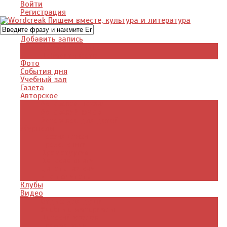
Войти
Регистрация
Добавить запись
Добавить видео
Добавить фото
Фото
События дня
Учебный зал
Газета
Авторское
Авторская поэзия
Авторский юмор
Авторское для детей
Журналы
Поэзия стихи
Проза, книги
Драматургия
Детские книги
Цитаты из книг
Что почитать
Клубы
Видео
Отдых для души
Учебные материалы
Детский уголок
Прямая речь