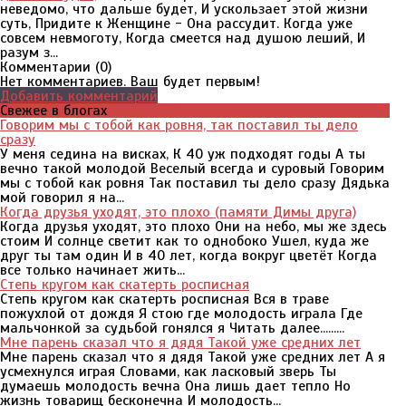
неведомо, что дальше будет, И ускользает этой жизни
суть, Придите к Женщине - Она рассудит. Когда уже
совсем невмоготу, Когда смеется над душою леший, И
разум з...
Комментарии (
0
)
Нет комментариев. Ваш будет первым!
Добавить комментарий
Свежее в блогах
Говорим мы с тобой как ровня, так поставил ты дело
сразу
У меня седина на висках, К 40 уж подходят годы А ты
вечно такой молодой Веселый всегда и суровый Говорим
мы с тобой как ровня Так поставил ты дело сразу Дядька
мой говорил я на...
Когда друзья уходят, это плохо (памяти Димы друга)
Когда друзья уходят, это плохо Они на небо, мы же здесь
стоим И солнце светит как то однобоко Ушел, куда же
друг ты там один И в 40 лет, когда вокруг цветёт Когда
все только начинает жить...
Степь кругом как скатерть росписная
Степь кругом как скатерть росписная Вся в траве
пожухлой от дождя Я стою где молодость играла Где
мальчонкой за судьбой гонялся я Читать далее.........
Мне парень сказал что я дядя Такой уже средних лет
Мне парень сказал что я дядя Такой уже средних лет А я
усмехнулся играя Словами, как ласковый зверь Ты
думаешь молодость вечна Она лишь дает тепло Но
жизнь товарищ бесконечна И молодость...