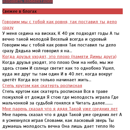
Добавить комментарий
Свежее в блогах
Говорим мы с тобой как ровня, так поставил ты дело
сразу
У меня седина на висках, К 40 уж подходят годы А ты
вечно такой молодой Веселый всегда и суровый
Говорим мы с тобой как ровня Так поставил ты дело
сразу Дядька мой говорил я на...
Когда друзья уходят, это плохо (памяти Димы друга)
Когда друзья уходят, это плохо Они на небо, мы же
здесь стоим И солнце светит как то однобоко Ушел,
куда же друг ты там один И в 40 лет, когда вокруг
цветёт Когда все только начинает жить...
Степь кругом как скатерть росписная
Степь кругом как скатерть росписная Вся в траве
пожухлой от дождя Я стою где молодость играла Где
мальчонкой за судьбой гонялся я Читать далее.........
Мне парень сказал что я дядя Такой уже средних лет
Мне парень сказал что я дядя Такой уже средних лет А
я усмехнулся играя Словами, как ласковый зверь Ты
думаешь молодость вечна Она лишь дает тепло Но