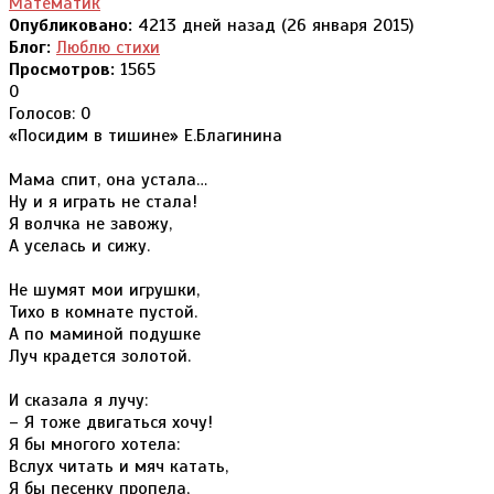
Математик
Опубликовано:
4213 дней назад (26 января 2015)
Блог:
Люблю стихи
Просмотров:
1565
0
Голосов: 0
«Посидим в тишине» Е.Благинина
Мама спит, она устала…
Ну и я играть не стала!
Я волчка не завожу,
А уселась и сижу.
Не шумят мои игрушки,
Тихо в комнате пустой.
А по маминой подушке
Луч крадется золотой.
И сказала я лучу:
– Я тоже двигаться хочу!
Я бы многого хотела:
Вслух читать и мяч катать,
Я бы песенку пропела,