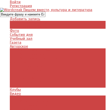
Войти
Регистрация
Добавить запись
Добавить видео
Добавить фото
Фото
События дня
Учебный зал
Газета
Авторское
Авторская поэзия
Авторский юмор
Авторское для детей
Журналы
Поэзия стихи
Проза, книги
Драматургия
Детские книги
Цитаты из книг
Что почитать
Клубы
Видео
Отдых для души
Учебные материалы
Детский уголок
Прямая речь