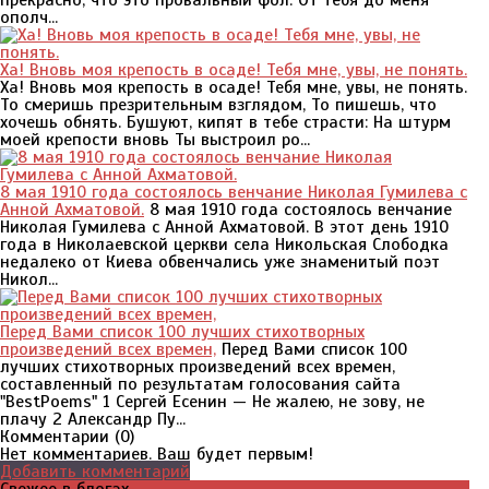
прекрасно, что это провальный фол. От тебя до меня
ополч...
Ха! Вновь моя крепость в осаде! Тебя мне, увы, не понять.
Ха! Вновь моя крепость в осаде! Тебя мне, увы, не понять.
То смеришь презрительным взглядом, То пишешь, что
хочешь обнять. Бушуют, кипят в тебе страсти: На штурм
моей крепости вновь Ты выстроил ро...
8 мая 1910 года состоялось венчание Николая Гумилева с
Анной Ахматовой.
8 мая 1910 года состоялось венчание
Николая Гумилева с Анной Ахматовой. В этот день 1910
года в Николаевской церкви села Никольская Слободка
недалеко от Киева обвенчались уже знаменитый поэт
Никол...
Перед Вами список 100 лучших стихотворных
произведений всех времен,
Перед Вами список 100
лучших стихотворных произведений всех времен,
составленный по результатам голосования сайта
"BestPoems" 1 Сергей Есенин — Не жалею, не зову, не
плачу 2 Александр Пу...
Комментарии (
0
)
Нет комментариев. Ваш будет первым!
Добавить комментарий