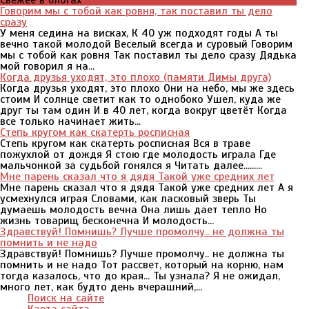
Свежее в блогах
Говорим мы с тобой как ровня, так поставил ты дело
сразу
У меня седина на висках, К 40 уж подходят годы А ты
вечно такой молодой Веселый всегда и суровый Говорим
мы с тобой как ровня Так поставил ты дело сразу Дядька
мой говорил я на...
Когда друзья уходят, это плохо (памяти Димы друга)
Когда друзья уходят, это плохо Они на небо, мы же здесь
стоим И солнце светит как то однобоко Ушел, куда же
друг ты там один И в 40 лет, когда вокруг цветёт Когда
все только начинает жить...
Степь кругом как скатерть росписная
Степь кругом как скатерть росписная Вся в траве
пожухлой от дождя Я стою где молодость играла Где
мальчонкой за судьбой гонялся я Читать далее.........
Мне парень сказал что я дядя Такой уже средних лет
Мне парень сказал что я дядя Такой уже средних лет А я
усмехнулся играя Словами, как ласковый зверь Ты
думаешь молодость вечна Она лишь дает тепло Но
жизнь товарищ бесконечна И молодость...
Здравствуй! Помнишь? Лучше промолчу.. не должна ты
помнить и не надо
Здравствуй! Помнишь? Лучше промолчу.. не должна ты
помнить и не надо Тот рассвет, который на корню, нам
тогда казалось, что до края... Ты узнала? Я не ожидал,
много лет, как будто день вчерашний,...
Поиск на сайте