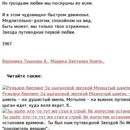
Но гроздьям любви мы послушны во всем.
И в этом чудовищно-быстром движенье,
Медлительно-долгом, спокойном на вид,
Быть может, мы только твое отраженье,
Звезда путеводная первой любви.
1967
Вероника Тушнова А...
Марина Цветаева Книги...
Читайте также:
Редьярд Киплинг За цыганской звездой Мохнатый шмель 
шмель - на душистый хмель, Мотылек - на вьюнок луговой,
цыган идет, куда воля ведет, К...
Ты ушёл, кто-то тут же стал в строй, Не допустив остановк
остановки времени... Ты был нам путеводной Звездой По И
"покоритель вершин"...