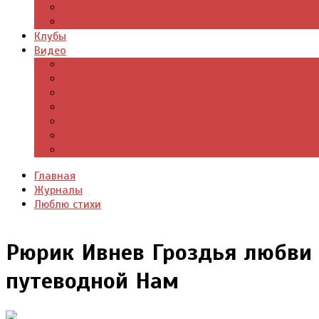
Цитаты из книг
Что почитать
Клубы
Видео
Отдых для души
Учебные материалы
Детский уголок
Прямая речь
Культурный мир
Хроники истории
Общество и люди
Главная
Журналы
Люблю стихи
Рюрик Ивнев Гроздья любви
путеводной Нам