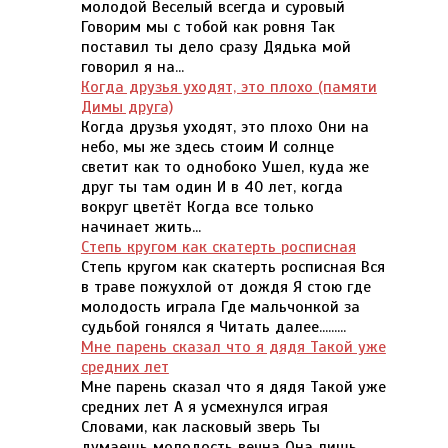
молодой Веселый всегда и суровый
Говорим мы с тобой как ровня Так
поставил ты дело сразу Дядька мой
говорил я на...
Когда друзья уходят, это плохо (памяти
Димы друга)
Когда друзья уходят, это плохо Они на
небо, мы же здесь стоим И солнце
светит как то однобоко Ушел, куда же
друг ты там один И в 40 лет, когда
вокруг цветёт Когда все только
начинает жить...
Степь кругом как скатерть росписная
Степь кругом как скатерть росписная Вся
в траве пожухлой от дождя Я стою где
молодость играла Где мальчонкой за
судьбой гонялся я Читать далее.........
Мне парень сказал что я дядя Такой уже
средних лет
Мне парень сказал что я дядя Такой уже
средних лет А я усмехнулся играя
Словами, как ласковый зверь Ты
думаешь молодость вечна Она лишь