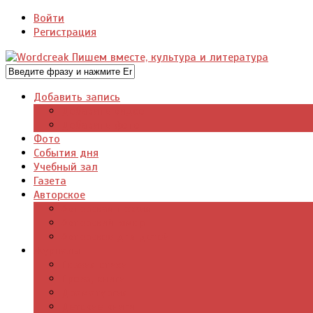
Войти
Регистрация
Добавить запись
Добавить видео
Добавить фото
Фото
События дня
Учебный зал
Газета
Авторское
Авторская поэзия
Авторский юмор
Авторское для детей
Журналы
Поэзия стихи
Проза, книги
Драматургия
Детские книги