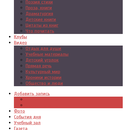
Поэзия стихи
Проза, книги
Драматургия
Детские книги
Цитаты из книг
Что почитать
Клубы
Видео
Отдых для души
Учебные материалы
Детский уголок
Прямая речь
Культурный мир
Хроники истории
Общество и люди
Добавить запись
Добавить видео
Добавить фото
Фото
События дня
Учебный зал
Газета