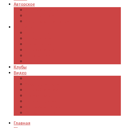
Авторское
Авторская поэзия
Авторский юмор
Авторское для детей
Журналы
Поэзия стихи
Проза, книги
Драматургия
Детские книги
Цитаты из книг
Что почитать
Клубы
Видео
Отдых для души
Учебные материалы
Детский уголок
Прямая речь
Культурный мир
Хроники истории
Общество и люди
Главная