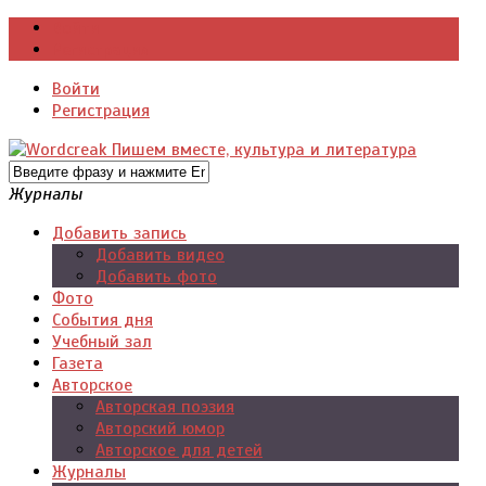
Войти
Регистрация
Войти
Регистрация
Журналы
Добавить запись
Добавить видео
Добавить фото
Фото
События дня
Учебный зал
Газета
Авторское
Авторская поэзия
Авторский юмор
Авторское для детей
Журналы