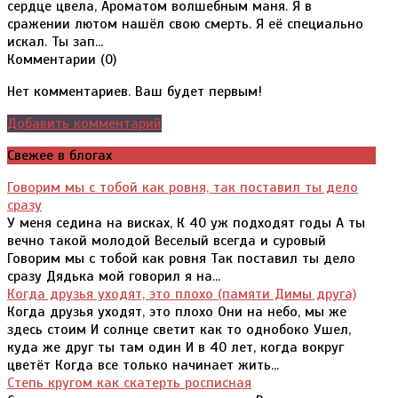
сердце цвела, Ароматом волшебным маня. Я в
сражении лютом нашёл свою смерть. Я её специально
искал. Ты зап...
Комментарии (
0
)
Нет комментариев. Ваш будет первым!
Добавить комментарий
Свежее в блогах
Говорим мы с тобой как ровня, так поставил ты дело
сразу
У меня седина на висках, К 40 уж подходят годы А ты
вечно такой молодой Веселый всегда и суровый
Говорим мы с тобой как ровня Так поставил ты дело
сразу Дядька мой говорил я на...
Когда друзья уходят, это плохо (памяти Димы друга)
Когда друзья уходят, это плохо Они на небо, мы же
здесь стоим И солнце светит как то однобоко Ушел,
куда же друг ты там один И в 40 лет, когда вокруг
цветёт Когда все только начинает жить...
Степь кругом как скатерть росписная