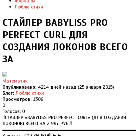
Журналы
Люблю стихи
СТАЙЛЕР BABYLISS PRO
PERFECT CURL ДЛЯ
СОЗДАНИЯ ЛОКОНОВ ВСЕГО
ЗА
Математик
Опубликовано:
4214 дней назад (25 января 2015)
Блог:
Люблю стихи
Просмотров:
1306
0
Голосов: 0
‼СТАЙЛЕР «BABYLISS PRO PERFECT CURL» (ДЛЯ СОЗДАНИЯ
ЛОКОНОВ) ВСЕГО ЗА 2 997 РУБ.‼
▬▬▬▬▬▬▬▬▬▬▬▬▬▬▬▬▬▬▬▬▬▬▬▬▬▬▬
Заказать СО СКИДКОЙ ►►