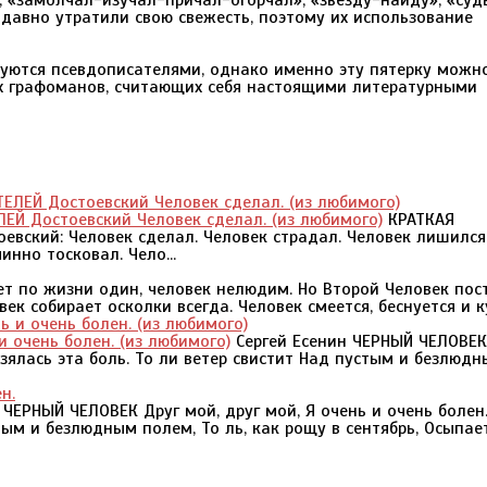
, «замолчал-изучал-причал-огорчал», «звезду-найду», «суд
 давно утратили свою свежесть, поэтому их использование
зуются псевдописателями, однако именно эту пятерку можн
ых графоманов, считающих себя настоящими литературными
Й Достоевский Человек сделал. (из любимого)
КРАТКАЯ
вский: Человек сделал. Человек страдал. Человек лишился
инно тосковал. Чело...
т по жизни один, человек нелюдим. Но Второй Человек пос
к собирает осколки всегда. Человек смеется, беснуется и кут
и очень болен. (из любимого)
Сергей Есенин ЧЕРНЫЙ ЧЕЛОВЕК
 взялась эта боль. То ли ветер свистит Над пустым и безлюд
ЧЕРНЫЙ ЧЕЛОВЕК Друг мой, друг мой, Я очень и очень болен
стым и безлюдным полем, То ль, как рощу в сентябрь, Осыпае