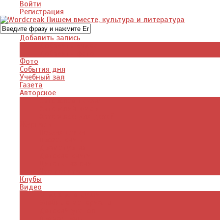
Войти
Регистрация
Добавить запись
Добавить видео
Добавить фото
Фото
События дня
Учебный зал
Газета
Авторское
Авторская поэзия
Авторский юмор
Авторское для детей
Журналы
Поэзия стихи
Проза, книги
Драматургия
Детские книги
Цитаты из книг
Что почитать
Клубы
Видео
Отдых для души
Учебные материалы
Детский уголок
Прямая речь