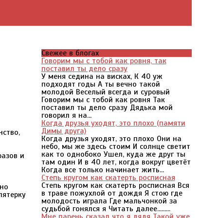
Свежее в блогах
Говорим мы с тобой как ровня, так
поставил ты дело сразу
У меня седина на висках, К 40 уж
подходят годы А ты вечно такой
молодой Веселый всегда и суровый
Говорим мы с тобой как ровня Так
поставил ты дело сразу Дядька мой
говорил я на...
Когда друзья уходят, это плохо (памяти
Димы друга)
нство,
Когда друзья уходят, это плохо Они на
небо, мы же здесь стоим И солнце светит
как то однобоко Ушел, куда же друг ты
разов и
там один И в 40 лет, когда вокруг цветёт
Когда все только начинает жить...
Степь кругом как скатерть росписная
Степь кругом как скатерть росписная Вся
 но
в траве пожухлой от дождя Я стою где
пятерку
молодость играла Где мальчонкой за
судьбой гонялся я Читать далее.........
Мне парень сказал что я дядя Такой уже