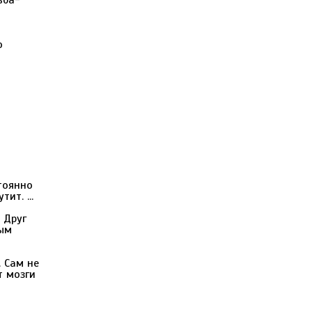
ьба-
о
тоянно
ит. ...
 Друг
ным
. Сам не
т мозги