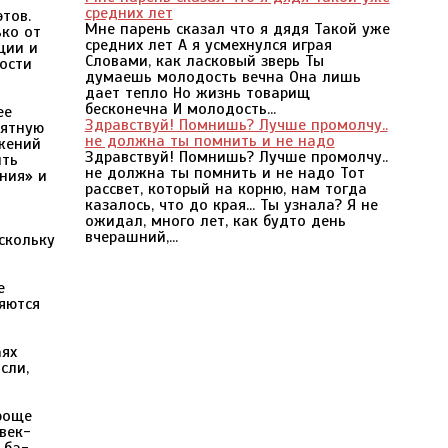
средних лет
тов.
Мне парень сказал что я дядя Такой уже
ько от
средних лет А я усмехнулся играя
ции и
Словами, как ласковый зверь Ты
ности
думаешь молодость вечна Она лишь
дает тепло Но жизнь товарищ
бесконечна И молодость...
ее
Здравствуй! Помнишь? Лучше промолчу..
иятную
не должна ты помнить и не надо
ажений
Здравствуй! Помнишь? Лучше промолчу..
ить
не должна ты помнить и не надо Тот
ения» и
рассвет, который на корню, нам тогда
казалось, что до края... Ты узнала? Я не
ожидал, много лет, как будто день
вчерашний,...
скольку
е
яются
аях
сли,
роще
век-