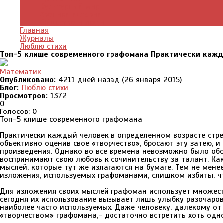
Культурный мир
Хроники истории
Общество и люди
Главная
Журналы
Люблю стихи
Топ-5 клише современного графомана Практически кажд
Математик
Опубликовано:
4211 дней назад (26 января 2015)
Блог:
Люблю стихи
Просмотров:
1372
0
Голосов: 0
Топ-5 клише современного графомана
Практически каждый человек в определенном возрасте стре
объективно оценив свое «творчество», бросают эту затею,
произведения. Однако во все времена невозможно было обо
воспринимают свою любовь к сочинительству за талант. Как
мыслей, которые тут же излагаются на бумаге. Тем не мене
изложения, используемых графоманами, слишком избиты, ч
Для изложения своих мыслей графоман использует множест
сегодня их использование вызывает лишь улыбку разочаро
наиболее часто используемых. Даже человеку, далекому от 
«творчеством» графомана,- достаточно встретить хоть одно