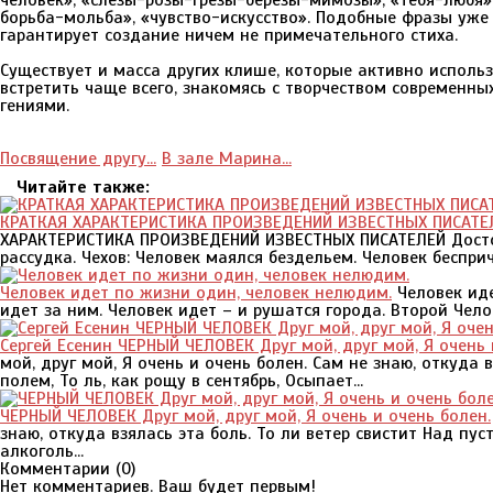
человек», «слезы-розы-грезы-березы-мимозы», «тебя-любя»
борьба-мольба», «чувство-искусство». Подобные фразы уже
гарантирует создание ничем не примечательного стиха.
Существует и масса других клише, которые активно исполь
встретить чаще всего, знакомясь с творчеством современн
гениями.
Посвящение другу...
В зале Марина...
Читайте также:
КРАТКАЯ ХАРАКТЕРИСТИКА ПРОИЗВЕДЕНИЙ ИЗВЕСТНЫХ ПИСАТЕЛЕ
ХАРАКТЕРИСТИКА ПРОИЗВЕДЕНИЙ ИЗВЕСТНЫХ ПИСАТЕЛЕЙ Достое
рассудка. Чехов: Человек маялся бездельем. Человек бесприч
Человек идет по жизни один, человек нелюдим.
Человек иде
идет за ним. Человек идет – и рушатся города. Второй Челове
Сергей Есенин ЧЕРНЫЙ ЧЕЛОВЕК Друг мой, друг мой, Я очень 
мой, друг мой, Я очень и очень болен. Сам не знаю, откуда
полем, То ль, как рощу в сентябрь, Осыпает...
ЧЕРНЫЙ ЧЕЛОВЕК Друг мой, друг мой, Я очень и очень болен.
знаю, откуда взялась эта боль. То ли ветер свистит Над пу
алкоголь...
Комментарии (
0
)
Нет комментариев. Ваш будет первым!