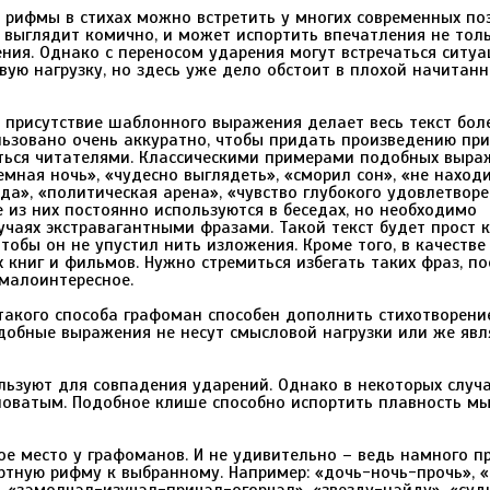
 рифмы в стихах можно встретить у многих современных поэ
 выглядит комично, и может испортить впечатления не тол
ения. Однако с переносом ударения могут встречаться ситуа
вую нагрузку, но здесь уже дело обстоит в плохой начитан
 присутствие шаблонного выражения делает весь текст бол
льзовано очень аккуратно, чтобы придать произведению пр
маться читателями. Классическими примерами подобных выр
емная ночь», «чудесно выглядеть», «сморил сон», «не наход
ода», «политическая арена», «чувство глубокого удовлетвор
е из них постоянно используются в беседах, но необходимо
учаях экстравагантными фразами. Такой текст будет прост к
тобы он не упустил нить изложения. Кроме того, в качестве
книг и фильмов. Нужно стремиться избегать таких фраз, по
 малоинтересное.
 такого способа графоман способен дополнить стихотворени
добные выражения не несут смысловой нагрузки или же явл
ользуют для совпадения ударений. Однако в некоторых случ
ловатым. Подобное клише способно испортить плавность мы
ое место у графоманов. И не удивительно – ведь намного п
ртную рифму к выбранному. Например: «дочь-ночь-прочь», «