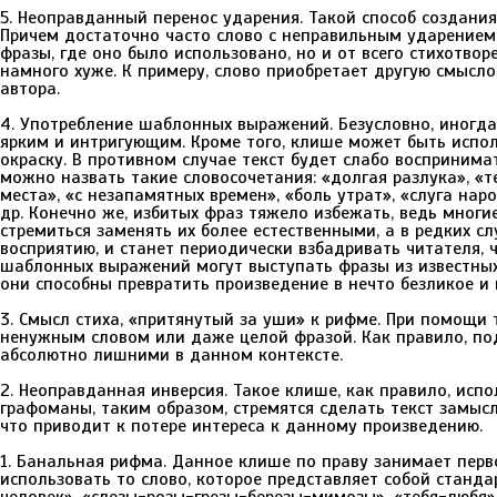
5. Неоправданный перенос ударения. Такой способ создания
Причем достаточно часто слово с неправильным ударением
фразы, где оно было использовано, но и от всего стихотвор
намного хуже. К примеру, слово приобретает другую смысло
автора.
4. Употребление шаблонных выражений. Безусловно, иногда
ярким и интригующим. Кроме того, клише может быть испо
окраску. В противном случае текст будет слабо восприни
можно назвать такие словосочетания: «долгая разлука», «т
места», «с незапамятных времен», «боль утрат», «слуга нар
др. Конечно же, избитых фраз тяжело избежать, ведь многи
стремиться заменять их более естественными, а в редких сл
восприятию, и станет периодически взбадривать читателя, ч
шаблонных выражений могут выступать фразы из известных 
они способны превратить произведение в нечто безликое и
3. Смысл стиха, «притянутый за уши» к рифме. При помощи
ненужным словом или даже целой фразой. Как правило, по
абсолютно лишними в данном контексте.
2. Неоправданная инверсия. Такое клише, как правило, исп
графоманы, таким образом, стремятся сделать текст замыс
что приводит к потере интереса к данному произведению.
1. Банальная рифма. Данное клише по праву занимает перв
использовать то слово, которое представляет собой станда