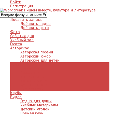
Войти
Регистрация
Добавить запись
Добавить видео
Добавить фото
Фото
События дня
Учебный зал
Газета
Авторское
Авторская поэзия
Авторский юмор
Авторское для детей
Журналы
Поэзия стихи
Проза, книги
Драматургия
Детские книги
Цитаты из книг
Что почитать
Клубы
Видео
Отдых для души
Учебные материалы
Детский уголок
Прямая речь