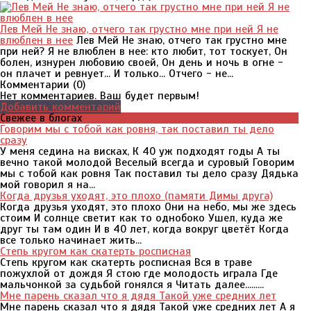
Лев Мей Не знаю, отчего так грустно мне при ней Я не
влюблен в нее
Лев Мей Не знаю, отчего так грустно мне
при ней? Я не влюблен в нее: кто любит, тот тоскует, Он
болен, изнурен любовию своей, Он день и ночь в огне -
он плачет и ревнует... И только... Отчего - не...
Комментарии (
0
)
Нет комментариев. Ваш будет первым!
Добавить комментарий
Свежее в блогах
Говорим мы с тобой как ровня, так поставил ты дело
сразу
У меня седина на висках, К 40 уж подходят годы А ты
вечно такой молодой Веселый всегда и суровый Говорим
мы с тобой как ровня Так поставил ты дело сразу Дядька
мой говорил я на...
Когда друзья уходят, это плохо (памяти Димы друга)
Когда друзья уходят, это плохо Они на небо, мы же здесь
стоим И солнце светит как то однобоко Ушел, куда же
друг ты там один И в 40 лет, когда вокруг цветёт Когда
все только начинает жить...
Степь кругом как скатерть росписная
Степь кругом как скатерть росписная Вся в траве
пожухлой от дождя Я стою где молодость играла Где
мальчонкой за судьбой гонялся я Читать далее.........
Мне парень сказал что я дядя Такой уже средних лет
Мне парень сказал что я дядя Такой уже средних лет А я