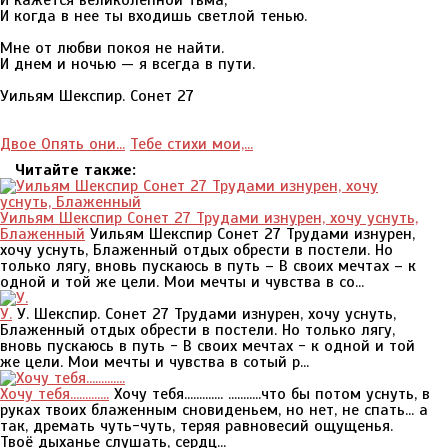
И кажется великолепной тьма,
И когда в нее ты входишь светлой тенью.
Мне от любви покоя не найти.
И днем и ночью — я всегда в пути.
Уильям Шекспир. Сонет 27
Двое Опять они...
Тебе стихи мои,...
Читайте также:
Уильям Шекспир Сонет 27 Трудами изнурен, хочу уснуть,
Блаженный
Уильям Шекспир Сонет 27 Трудами изнурен,
хочу уснуть, Блаженный отдых обрести в постели. Но
только лягу, вновь пускаюсь в путь – В своих мечтах – к
одной и той же цели. Мои мечты и чувства в со...
У.
У. Шекспир. Сонет 27 Трудами изнурен, хочу уснуть,
Блаженный отдых обрести в постели. Но только лягу,
вновь пускаюсь в путь - В своих мечтах - к одной и той
же цели. Мои мечты и чувства в сотый р...
Хочу тебя.............
Хочу тебя............. ...........что бы потом уснуть, в
руках твоих блаженным сновиденьем, но нет, не спать... а
так, дремать чуть-чуть, теряя равновесий ощущенья.
Твоё дыханье слушать, сердц...