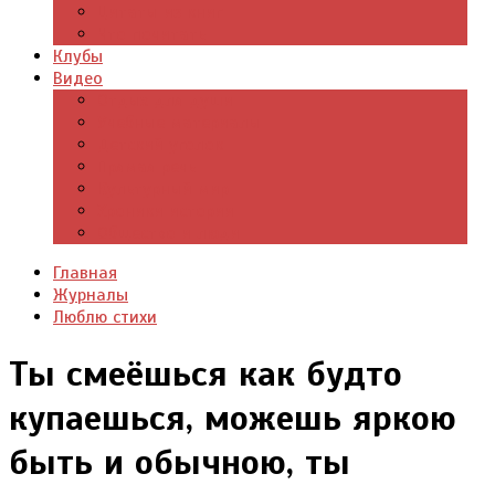
Цитаты из книг
Что почитать
Клубы
Видео
Отдых для души
Учебные материалы
Детский уголок
Прямая речь
Культурный мир
Хроники истории
Общество и люди
Главная
Журналы
Люблю стихи
Ты смеёшься как будто
купаешься, можешь яркою
быть и обычною, ты