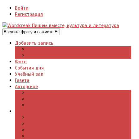
Войти
Регистрация
Добавить запись
Добавить видео
Добавить фото
Фото
События дня
Учебный зал
Газета
Авторское
Авторская поэзия
Авторский юмор
Авторское для детей
Журналы
Поэзия стихи
Проза, книги
Драматургия
Детские книги