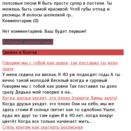
попсовые песни И быть просто супер в постели. Ты
можешь быть самой красивой: Чтоб губы отпад и
ресницы, И волосы шелковой гр...
Комментарии (
0
)
Нет комментариев. Ваш будет первым!
Добавить комментарий
Свежее в блогах
Говорим мы с тобой как ровня, так поставил ты дело
сразу
У меня седина на висках, К 40 уж подходят годы А ты
вечно такой молодой Веселый всегда и суровый
Говорим мы с тобой как ровня Так поставил ты дело
сразу Дядька мой говорил я на...
Когда друзья уходят, это плохо (памяти Димы друга)
Когда друзья уходят, это плохо Они на небо, мы же
здесь стоим И солнце светит как то однобоко Ушел,
куда же друг ты там один И в 40 лет, когда вокруг
цветёт Когда все только начинает жить...
Степь кругом как скатерть росписная