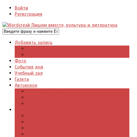
Войти
Регистрация
Добавить запись
Добавить видео
Добавить фото
Фото
События дня
Учебный зал
Газета
Авторское
Авторская поэзия
Авторский юмор
Авторское для детей
Журналы
Поэзия стихи
Проза, книги
Драматургия
Детские книги