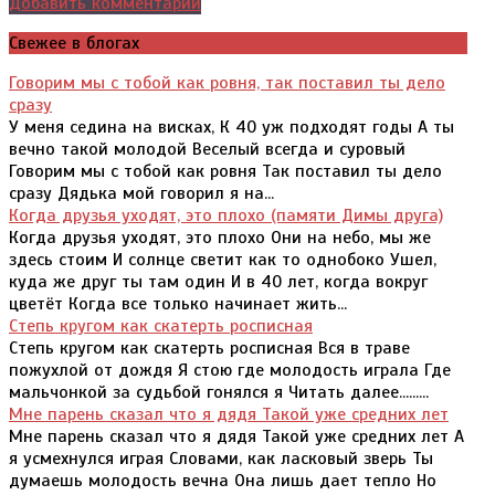
Добавить комментарий
Свежее в блогах
Говорим мы с тобой как ровня, так поставил ты дело
сразу
У меня седина на висках, К 40 уж подходят годы А ты
вечно такой молодой Веселый всегда и суровый
Говорим мы с тобой как ровня Так поставил ты дело
сразу Дядька мой говорил я на...
Когда друзья уходят, это плохо (памяти Димы друга)
Когда друзья уходят, это плохо Они на небо, мы же
здесь стоим И солнце светит как то однобоко Ушел,
куда же друг ты там один И в 40 лет, когда вокруг
цветёт Когда все только начинает жить...
Степь кругом как скатерть росписная
Степь кругом как скатерть росписная Вся в траве
пожухлой от дождя Я стою где молодость играла Где
мальчонкой за судьбой гонялся я Читать далее.........
Мне парень сказал что я дядя Такой уже средних лет
Мне парень сказал что я дядя Такой уже средних лет А
я усмехнулся играя Словами, как ласковый зверь Ты
думаешь молодость вечна Она лишь дает тепло Но