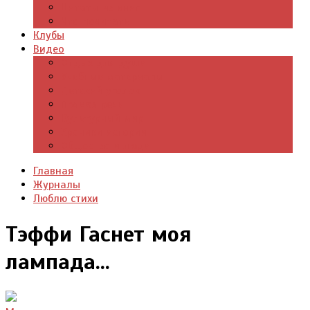
Цитаты из книг
Что почитать
Клубы
Видео
Отдых для души
Учебные материалы
Детский уголок
Прямая речь
Культурный мир
Хроники истории
Общество и люди
Главная
Журналы
Люблю стихи
Тэффи Гаснет моя
лампада...