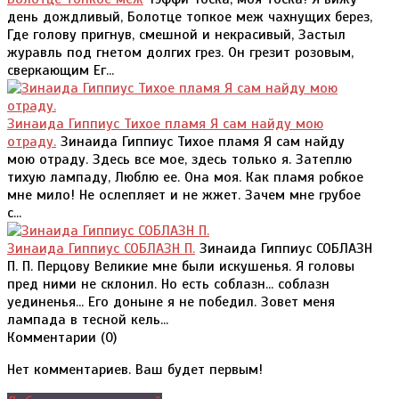
день дождливый, Болотце топкое меж чахнущих берез,
Где голову пригнув, смешной и некрасивый, Застыл
журавль под гнетом долгих грез. Он грезит розовым,
сверкающим Ег...
Зинаида Гиппиус Тихое пламя Я сам найду мою
отраду.
Зинаида Гиппиус Тихое пламя Я сам найду
мою отраду. Здесь все мое, здесь только я. Затеплю
тихую лампаду, Люблю ее. Она моя. Как пламя робкое
мне мило! Не ослепляет и не жжет. Зачем мне грубое
с...
Зинаида Гиппиус СОБЛАЗН П.
Зинаида Гиппиус СОБЛАЗН
П. П. Перцову Великие мне были искушенья. Я головы
пред ними не склонил. Но есть соблазн... соблазн
уединенья... Его доныне я не победил. Зовет меня
лампада в тесной кель...
Комментарии (
0
)
Нет комментариев. Ваш будет первым!