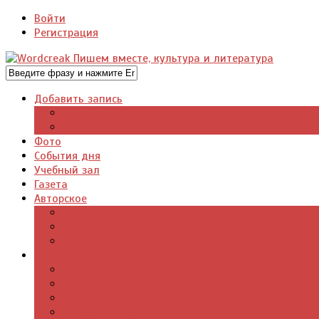
Войти
Регистрация
Добавить запись
Добавить видео
Добавить фото
Фото
События дня
Учебный зал
Газета
Авторское
Авторская поэзия
Авторский юмор
Авторское для детей
Журналы
Поэзия стихи
Проза, книги
Драматургия
Детские книги