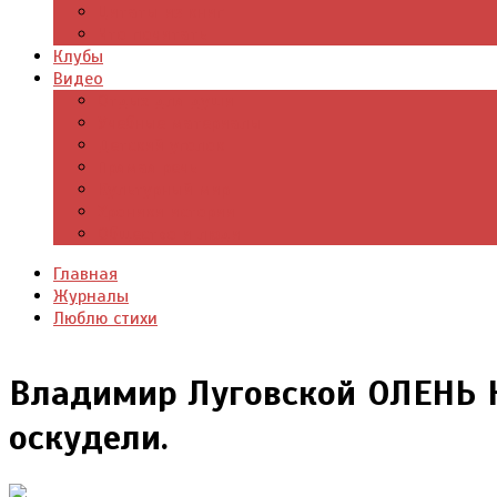
Цитаты из книг
Что почитать
Клубы
Видео
Отдых для души
Учебные материалы
Детский уголок
Прямая речь
Культурный мир
Хроники истории
Общество и люди
Главная
Журналы
Люблю стихи
Владимир Луговской ОЛЕНЬ Н
оскудели.