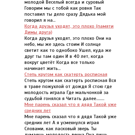
молодой Веселый всегда и суровый
Говорим мы с тобой как ровня Так
поставил ты дело сразу Дядька мой
говорил я на...
Когда друзья уходят, это плохо (памяти
Димы друга)
Когда друзья уходят, это плохо Они на
небо, мы же здесь стоим И солнце
светит как то однобоко Ушел, куда же
друг ты там один И в 40 лет, когда
вокруг цветёт Когда все только
начинает жить...
Степь кругом как скатерть росписная
Степь кругом как скатерть росписная Вся
в траве пожухлой от дождя Я стою где
молодость играла Где мальчонкой за
судьбой гонялся я Читать далее.........
Мне парень сказал что я дядя Такой уже
средних лет
Мне парень сказал что я дядя Такой уже
средних лет А я усмехнулся играя
Словами, как ласковый зверь Ты
думаешь молодость вечна Она лишь