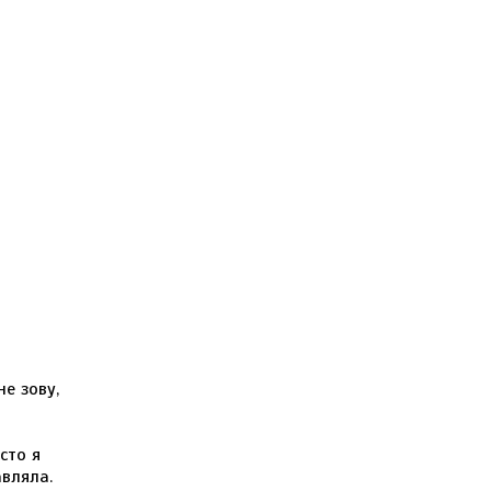
е зову,
сто я
авляла.