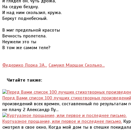
И глядел он, чуть дрожа,
На седую бездну.
И над ним скользил, кружа.
Беркут поднебесный.
В миг предельной красоты
Вечность пролетела.
Неужели это ты
В том же самом теле?
Федерико Лорка ЗА...
Самуил Маршак Сколько...
Читайте также:
Перед Вами список 100 лучших стихотворных произведений
произведений всех времен, составленный по результатам го
не плачу 2 Александр Пу...
Куртуазное прощание, или первое и последнее письмо.
Кур
смотрел в свое окно, Когда мой дом ты в спешке покидала