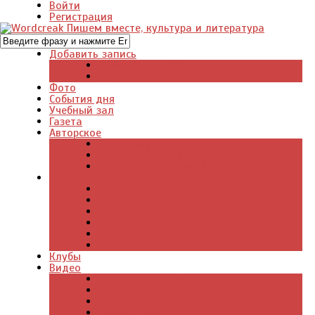
Войти
Регистрация
Добавить запись
Добавить видео
Добавить фото
Фото
События дня
Учебный зал
Газета
Авторское
Авторская поэзия
Авторский юмор
Авторское для детей
Журналы
Поэзия стихи
Проза, книги
Драматургия
Детские книги
Цитаты из книг
Что почитать
Клубы
Видео
Отдых для души
Учебные материалы
Детский уголок
Прямая речь