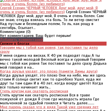
Сергей Есенин ЧЕРНЫЙ ЧЕЛОВЕК Друг мой, друг мой, Я
очень и очень болен. (из любимого)
Сергей Есенин ЧЕРНЫЙ
ЧЕЛОВЕК Друг мой, друг мой, Я очень и очень болен. Сам
не знаю, откуда взялась эта боль. То ли ветер свистит
Над пустым и безлюдным полем, То ль, как рощу в
сентябрь, Осыпает...
Комментарии (
0
)
Нет комментариев. Ваш будет первым!
Добавить комментарий
Свежее в блогах
Говорим мы с тобой как ровня, так поставил ты дело
сразу
У меня седина на висках, К 40 уж подходят годы А ты
вечно такой молодой Веселый всегда и суровый Говорим
мы с тобой как ровня Так поставил ты дело сразу Дядька
мой говорил я на...
Когда друзья уходят, это плохо (памяти Димы друга)
Когда друзья уходят, это плохо Они на небо, мы же здесь
стоим И солнце светит как то однобоко Ушел, куда же
друг ты там один И в 40 лет, когда вокруг цветёт Когда
все только начинает жить...
Степь кругом как скатерть росписная
Степь кругом как скатерть росписная Вся в траве
пожухлой от дождя Я стою где молодость играла Где
мальчонкой за судьбой гонялся я Читать далее.........
Мне парень сказал что я дядя Такой уже средних лет