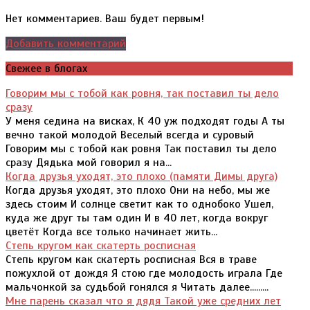
Нет комментариев. Ваш будет первым!
Добавить комментарий
Свежее в блогах
Говорим мы с тобой как ровня, так поставил ты дело
сразу
У меня седина на висках, К 40 уж подходят годы А ты
вечно такой молодой Веселый всегда и суровый
Говорим мы с тобой как ровня Так поставил ты дело
сразу Дядька мой говорил я на...
Когда друзья уходят, это плохо (памяти Димы друга)
Когда друзья уходят, это плохо Они на небо, мы же
здесь стоим И солнце светит как то однобоко Ушел,
куда же друг ты там один И в 40 лет, когда вокруг
цветёт Когда все только начинает жить...
Степь кругом как скатерть росписная
Степь кругом как скатерть росписная Вся в траве
пожухлой от дождя Я стою где молодость играла Где
мальчонкой за судьбой гонялся я Читать далее.........
Мне парень сказал что я дядя Такой уже средних лет