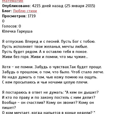
Математик
Опубликовано:
4215 дней назад (25 января 2015)
Блог:
Люблю стихи
Просмотров:
1719
0
Голосов: 0
Юлечка Гаркуша
Я отпускаю. Вперед и с песней. Пусть Бог с тобою.
Пусть исполняет твои желанья, мечты любые.
Пусть будет рядом. А я оставлю тебя в покое.
Живи без горя. Живи и помни, что мы чужие...
Хотя - не помни. Забудь о чувствах.Так будет проще.
Забудь о прошлом, о том, что было. Чтоб стало легче.
Не надо думать о том, чью кожу помню на ощупь.
С кем просыпаюсь и чьи ночами целую плечи.
Я постараюсь в ответ не думать: "А кем он дышит?
И кто по праву и по закону постель с ним делит?
Вообще - он счастлив? Кому он звонит? Кому он
пишет?
О ком мечтает, когда напьется в конце недели? "