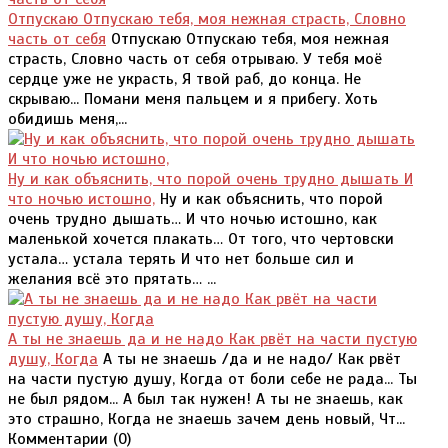
Отпускаю Отпускаю тебя, моя нежная страсть, Словно
часть от себя
Отпускаю Отпускаю тебя, моя нежная
страсть, Словно часть от себя отрываю. У тебя моё
сердце уже не украсть, Я твой раб, до конца. Не
скрываю... Помани меня пальцем и я прибегу. Хоть
обидишь меня,...
Ну и как объяснить, что порой очень трудно дышать И
что ночью истошно,
Ну и как объяснить, что порой
очень трудно дышать… И что ночью истошно, как
маленькой хочется плакать… От того, что чертовски
устала… устала терять И что нет больше сил и
желания всё это прятать… ...
А ты не знаешь да и не надо Как рвёт на части пустую
душу, Когда
А ты не знаешь /да и не надо/ Как рвёт
на части пустую душу, Когда от боли себе не рада... Ты
не был рядом... А был так нужен! А ты не знаешь, как
это страшно, Когда не знаешь зачем день новый, Чт...
Комментарии (
0
)