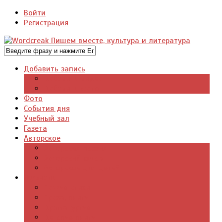
Войти
Регистрация
Добавить запись
Добавить видео
Добавить фото
Фото
События дня
Учебный зал
Газета
Авторское
Авторская поэзия
Авторский юмор
Авторское для детей
Журналы
Поэзия стихи
Проза, книги
Драматургия
Детские книги