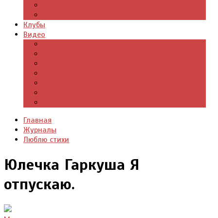
Цитаты из книг
Что почитать
Клубы
Видео
Отдых для души
Учебные материалы
Детский уголок
Прямая речь
Культурный мир
Хроники истории
Общество и люди
Главная
Журналы
Люблю стихи
Юлечка Гаркуша Я
отпускаю.