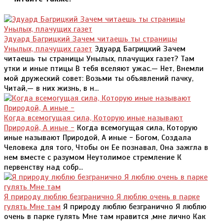
Эдуард Багрицкий Зачем читаешь ты страницы
Унылых, плачущих газет
Эдуард Багрицкий Зачем
читаешь ты страницы Унылых, плачущих газет? Там
утки и иные птицы В тебя вселяют ужас.— Нет, Внемли
мой дружеский совет: Возьми ты объявлений пачку,
Читай,— в них жизнь, в н...
Когда всемогущая сила, Которую иные называют
Природой, А иные -
Когда всемогущая сила, Которую
иные называют Природой, А иные - Богом, Создала
Человека для того, Чтобы он Ее познавал, Она зажгла в
нем вместе с разумом Неутолимое стремление К
первенству над собр...
Я природу люблю безгранично Я люблю очень в парке
гулять Мне там
Я природу люблю безгранично Я люблю
очень в парке гулять Мне там нравится ,мне лично Как