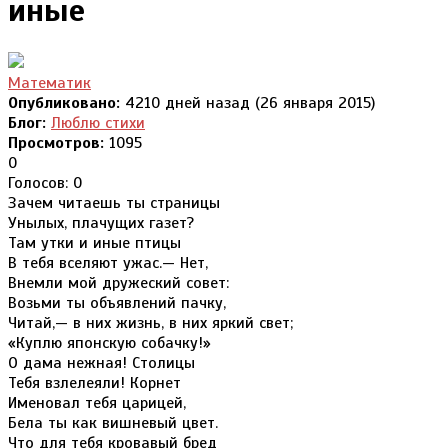
иные
Математик
Опубликовано:
4210 дней назад (26 января 2015)
Блог:
Люблю стихи
Просмотров:
1095
0
Голосов: 0
Зачем читаешь ты страницы
Унылых, плачущих газет?
Там утки и иные птицы
В тебя вселяют ужас.— Нет,
Внемли мой дружеский совет:
Возьми ты объявлений пачку,
Читай,— в них жизнь, в них яркий свет;
«Куплю японскую собачку!»
О дама нежная! Столицы
Тебя взлелеяли! Корнет
Именовал тебя царицей,
Бела ты как вишневый цвет.
Что для тебя кровавый бред