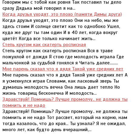
Говорим мы с тобой как ровня Так поставил ты дело
сразу Дядька мой говорил я на...
Когда друзья уходят, это плохо (памяти Димы друга)
Когда друзья уходят, это плохо Они на небо, мы же
здесь стоим И солнце светит как то однобоко Ушел,
куда же друг ты там один И в 40 лет, когда вокруг
цветёт Когда все только начинает жить...
Степь кругом как скатерть росписная
Степь кругом как скатерть росписная Вся в траве
пожухлой от дождя Я стою где молодость играла Где
мальчонкой за судьбой гонялся я Читать далее.........
Мне парень сказал что я дядя Такой уже средних лет
Мне парень сказал что я дядя Такой уже средних лет А
я усмехнулся играя Словами, как ласковый зверь Ты
думаешь молодость вечна Она лишь дает тепло Но
жизнь товарищ бесконечна И молодость...
Здравствуй! Помнишь? Лучше промолчу.. не должна ты
помнить и не надо
Здравствуй! Помнишь? Лучше промолчу.. не должна ты
помнить и не надо Тот рассвет, который на корню, нам
тогда казалось, что до края... Ты узнала? Я не ожидал,
много лет, как будто день вчерашний,...