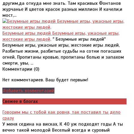
другим,да откуда мне знать. Там красивых Фонтанов
журчанье И цветов красок разных миллион И качели,и
мост,...
Безумные игры людей Безумные игры, ужасные игры,
жестокие игры людей,
" Безумные игры людей"
Безумные игры, ужасные игры, жестокие игры людей,
Разбитые жизни, разбитые судьбы на сотни погасших
огней, Пропитаны кровью, пропитаны болью и запахом
смерти, увы, ...
Комментарии (
0
)
Нет комментариев. Ваш будет первым!
Добавить комментарий
Свежее в блогах
Говорим мы с тобой как ровня, так поставил ты дело
сразу
У меня седина на висках, К 40 уж подходят годы А ты
вечно такой молодой Веселый всегда и суровый