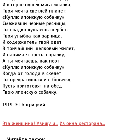
И в горле пушек мяса жвачка,—
Твоя мечта светлей планет:
«Куплю японскую собачку».
Смеживши черные ресницы,
Ты сладко кушаешь шербет.
Твоя улыбка как зарница,
И содержатель твой одет
В тончайший шелковый жилет,
И нанимает третью прачку,—
А ты мечтаешь, как поэт:
«Куплю японскую собачку».
Когда от голода в скелет
Ты превратишься и в болячку,
Пусть приготовят на обед
Твою японскую собачку.
1919. Э.Г.Багрицкий.
Эта женщина! Увижу и...
Из окна ресторана...
Читайте также: