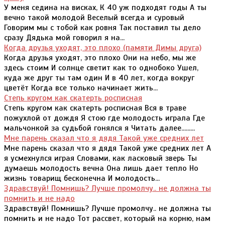
У меня седина на висках, К 40 уж подходят годы А ты
вечно такой молодой Веселый всегда и суровый
Говорим мы с тобой как ровня Так поставил ты дело
сразу Дядька мой говорил я на...
Когда друзья уходят, это плохо (памяти Димы друга)
Когда друзья уходят, это плохо Они на небо, мы же
здесь стоим И солнце светит как то однобоко Ушел,
куда же друг ты там один И в 40 лет, когда вокруг
цветёт Когда все только начинает жить...
Степь кругом как скатерть росписная
Степь кругом как скатерть росписная Вся в траве
пожухлой от дождя Я стою где молодость играла Где
мальчонкой за судьбой гонялся я Читать далее.........
Мне парень сказал что я дядя Такой уже средних лет
Мне парень сказал что я дядя Такой уже средних лет А
я усмехнулся играя Словами, как ласковый зверь Ты
думаешь молодость вечна Она лишь дает тепло Но
жизнь товарищ бесконечна И молодость...
Здравствуй! Помнишь? Лучше промолчу.. не должна ты
помнить и не надо
Здравствуй! Помнишь? Лучше промолчу.. не должна ты
помнить и не надо Тот рассвет, который на корню, нам