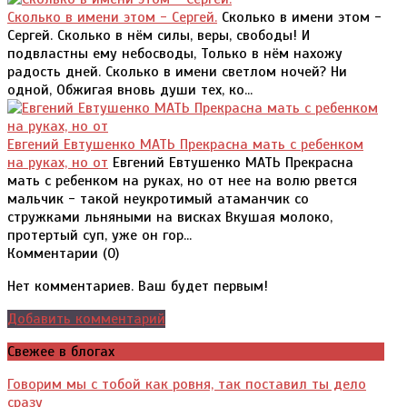
Сколько в имени этом - Сергей.
Сколько в имени этом -
Сергей. Сколько в нём силы, веры, свободы! И
подвластны ему небосводы, Только в нём нахожу
радость дней. Сколько в имени светлом ночей? Ни
одной, Обжигая вновь души тех, ко...
Евгений Евтушенко МАТЬ Прекрасна мать с ребенком
на руках, но от
Евгений Евтушенко МАТЬ Прекрасна
мать с ребенком на руках, но от нее на волю рвется
мальчик - такой неукротимый атаманчик со
стружками льняными на висках Вкушая молоко,
протертый суп, уже он гор...
Комментарии (
0
)
Нет комментариев. Ваш будет первым!
Добавить комментарий
Свежее в блогах
Говорим мы с тобой как ровня, так поставил ты дело
сразу