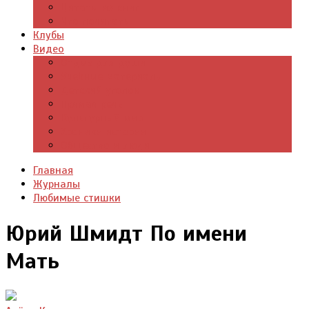
Цитаты из книг
Что почитать
Клубы
Видео
Отдых для души
Учебные материалы
Детский уголок
Прямая речь
Культурный мир
Хроники истории
Общество и люди
Главная
Журналы
Любимые стишки
Юрий Шмидт По имени
Мать