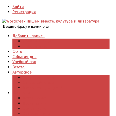
Войти
Регистрация
Добавить запись
Добавить видео
Добавить фото
Фото
События дня
Учебный зал
Газета
Авторское
Авторская поэзия
Авторский юмор
Авторское для детей
Журналы
Поэзия стихи
Проза, книги
Драматургия
Детские книги