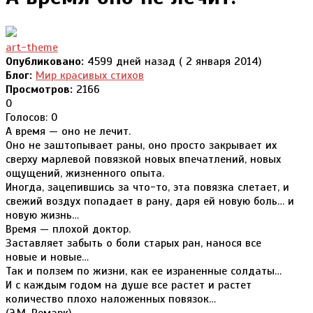
art-theme
Опубликовано:
4599 дней назад ( 2 января 2014)
Блог:
Мир красивых стихов
Просмотров:
2166
0
Голосов: 0
А время — оно не лечит.
Оно не заштопывает раны, оно просто закрывает их
сверху марлевой повязкой новых впечатлений, новых
ощущений, жизненного опыта.
Иногда, зацепившись за что-то, эта повязка слетает, и
свежий воздух попадает в рану, даря ей новую боль… и
новую жизнь…
Время — плохой доктор.
Заставляет забыть о боли старых ран, нанося все
новые и новые…
Так и ползем по жизни, как ее израненные солдаты…
И с каждым годом на душе все растет и растет
количество плохо наложенных повязок…
(Э.М. Ремарк)