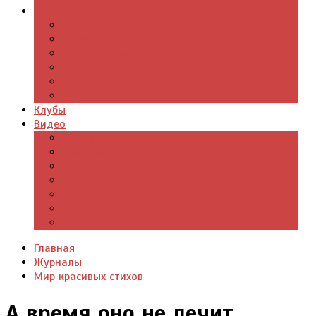
Журналы
Поэзия стихи
Проза, книги
Драматургия
Детские книги
Цитаты из книг
Что почитать
Клубы
Видео
Отдых для души
Учебные материалы
Детский уголок
Прямая речь
Культурный мир
Хроники истории
Общество и люди
Главная
Журналы
Мир красивых стихов
А время оно не лечит.