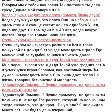
вечно такой молодой Веселый всегда и суровый
Говорим мы с тобой как ровня Так поставил ты дело
сразу Дядька мой говорил я на...
Когда друзья уходят, это плохо (памяти Димы друга)
Когда друзья уходят, это плохо Они на небо, мы же
здесь стоим И солнце светит как то однобоко Ушел,
куда же друг ты там один И в 40 лет, когда вокруг
цветёт Когда все только начинает жить...
Степь кругом как скатерть росписная
Степь кругом как скатерть росписная Вся в траве
пожухлой от дождя Я стою где молодость играла Где
мальчонкой за судьбой гонялся я Читать далее.........
Мне парень сказал что я дядя Такой уже средних лет
Мне парень сказал что я дядя Такой уже средних лет А
я усмехнулся играя Словами, как ласковый зверь Ты
думаешь молодость вечна Она лишь дает тепло Но
жизнь товарищ бесконечна И молодость...
Здравствуй! Помнишь? Лучше промолчу.. не должна ты
помнить и не надо
Здравствуй! Помнишь? Лучше промолчу.. не должна ты
помнить и не надо Тот рассвет, который на корню, нам
тогда казалось, что до края... Ты узнала? Я не ожидал,
много лет, как будто день вчерашний,...