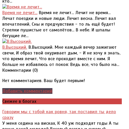
кто...
Время не лечит...
Время не лечит... Лечит не время...
Лечат поездки и новые люди. Лечит весна. Лечит вал
впечатлений, Сны и предчувствия - то ль ещё будет!
Стрелки пушистые от самолётов... В небе. И шпалы
бегущие ле...
В.Высоцкий.
В.Высоцкий. Мне каждый вечер зажигают
свечи, И образ твой окуривает дым, - И не хочу я знать,
что время лечит, Что все проходит вместе с ним. Я
больше не избавлюсь от покоя: Ведь все, что было на...
Комментарии (
0
)
Нет комментариев. Ваш будет первым!
Добавить комментарий
Свежее в блогах
Говорим мы с тобой как ровня, так поставил ты дело
сразу
У меня седина на висках, К 40 уж подходят годы А ты