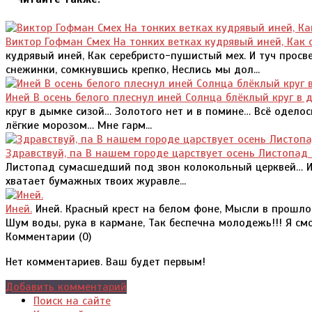
Виктор Гофман Смех На тонких ветках кудрявый иней, Как
кудрявый иней, Как серебристо-пушистый мех. И туч просве
снежинки, сомкнувшись крепко, Неслись мы дол...
Иней В осень белого плеснул иней Солнца блёклый круг в 
круг в дымке сизой… Золотого нет и в помине… Всё оделос
лёгкие морозом… Мне гарм...
Здравствуй, па В нашем городе царствует осень Листопа
Листопад сумасшедший под звон колокольный церквей… И к
хватает бумажных твоих журавле...
Иней.
Иней. Красный крест на белом фоне, Мысли в прошлом
Шум воды, рука в кармане, Так беспечна молодежь!!! Я смот
Комментарии (
0
)
Нет комментариев. Ваш будет первым!
Добавить комментарий
Поиск на сайте