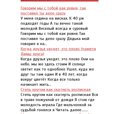
Говорим мы с тобой как ровня, так
поставил ты дело сразу
У меня седина на висках, К 40 уж
подходят годы А ты вечно такой
молодой Веселый всегда и суровый
Говорим мы с тобой как ровня Так
поставил ты дело сразу Дядька мой
говорил я на...
Когда друзья уходят, это плохо (памяти
Димы друга)
Когда друзья уходят, это плохо Они на
небо, мы же здесь стоим И солнце
светит как то однобоко Ушел, куда же
друг ты там один И в 40 лет, когда
вокруг цветёт Когда все только
начинает жить...
Степь кругом как скатерть росписная
Степь кругом как скатерть росписная Вся
в траве пожухлой от дождя Я стою где
молодость играла Где мальчонкой за
судьбой гонялся я Читать далее.........