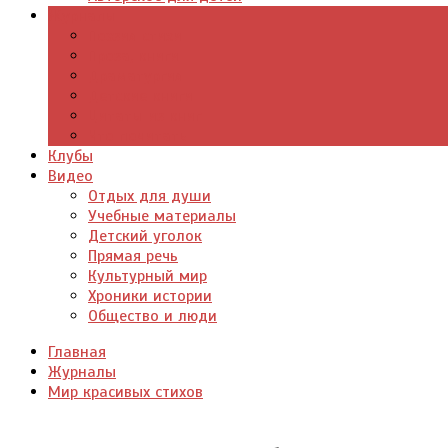
Журналы
Поэзия стихи
Проза, книги
Драматургия
Детские книги
Цитаты из книг
Что почитать
Клубы
Видео
Отдых для души
Учебные материалы
Детский уголок
Прямая речь
Культурный мир
Хроники истории
Общество и люди
Главная
Журналы
Мир красивых стихов