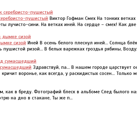
 серебристо-пушистый
Виктор Гофман Смех На тонких ветках
ты лучисто-сини. На ветках иней. На сердце – смех! Как две
дымке сизой
Иней В осень белого плеснул иней… Солнца блё
ь пушистой ризой… В белых варежках гроздья рябины, Воздух
д сумасшедший
Здравствуй, па… В нашем городе царствует о
ричит воронье, как всегда, у раскидистых сосен… Только м
, как в бреду. Фотографий блеск в альбоме След былого на
рю на дно в стакане, Ты же п...