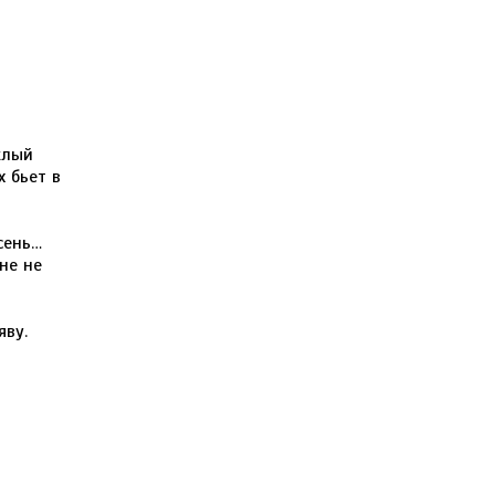
клый
 бьет в
сень…
не не
яву.