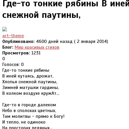
Где-то тонкие рябины В иней
снежной паутины,
art-theme
Опубликовано:
4600 дней назад ( 2 января 2014)
Блог:
Мир красивых стихов
Просмотров:
1231
0
Голосов: 0
Где-то тонкие рябины
В иней кутаясь, дрожат,
Хлопья снежной паутины,
Зимней матушки гардины,
В колком воздухе кружАт...
Где-то в городе далеком
Небо в сполохах цветных,
Там молитвы - прямо к Богу!
И тепло, не одиноко
На просторах ледяных...