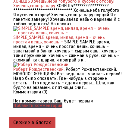
ХОЧЕШЬ Хочешь,неба голубого Я кусочек оторву!
Хочешь,солнца пару
ХОЧЕШЬ?????????????????
**************************** Хочешь,неба голубого
Я кусочек оторву! Хочешь,солнца пару порций Я в
пакетик заверну! Хочешь,звёзд набью карманы И с
тобою поделюсь! На прокат ...
SIMPLE_SAMPLE время, милая, время - очень
простая вещь, хочешь -
SIMPLE_SAMPLE время,
милая, время - очень простая вещь, хочешь -
закатывай в банки, хочешь - сырым ешь.. хочешь -
тяни пружинкой, хочешь - сжимай в руке, хочешь -
скомкай, как шарик, и поиграй в к...
Роберт Рождественский.
Роберт Рождественский.
МОНОЛОГ ЖЕНЩИНЫ Вот ведь как... явилась первой!
Надо было опоздать, Где-нибудь в сторонке
встать... Что поделать - сдали нервы... Шла, как
будто на экзамен, с пятницы счит...
Комментарии (
0
)
Нет комментариев. Ваш будет первым!
Добавить комментарий
Свежее в блогах