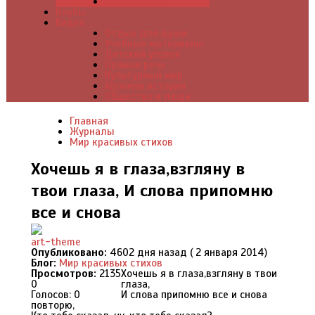
Что почитать
Клубы
Видео
Отдых для души
Учебные материалы
Детский уголок
Прямая речь
Культурный мир
Хроники истории
Общество и люди
Главная
Журналы
Мир красивых стихов
Хочешь я в глаза,взгляну в
твои глаза, И слова припомню
все и снова
art-theme
Опубликовано:
4602 дня назад ( 2 января 2014)
Блог:
Мир красивых стихов
Просмотров:
2135
Хочешь я в глаза,взгляну в твои
0
глаза,
Голосов: 0
И слова припомню все и снова
повторю,