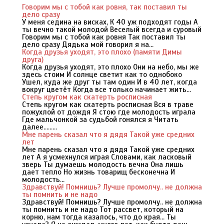
Говорим мы с тобой как ровня, так поставил ты
дело сразу
У меня седина на висках, К 40 уж подходят годы А
ты вечно такой молодой Веселый всегда и суровый
Говорим мы с тобой как ровня Так поставил ты
дело сразу Дядька мой говорил я на...
Когда друзья уходят, это плохо (памяти Димы
друга)
Когда друзья уходят, это плохо Они на небо, мы же
здесь стоим И солнце светит как то однобоко
Ушел, куда же друг ты там один И в 40 лет, когда
вокруг цветёт Когда все только начинает жить...
Степь кругом как скатерть росписная
Степь кругом как скатерть росписная Вся в траве
пожухлой от дождя Я стою где молодость играла
Где мальчонкой за судьбой гонялся я Читать
далее.........
Мне парень сказал что я дядя Такой уже средних
лет
Мне парень сказал что я дядя Такой уже средних
лет А я усмехнулся играя Словами, как ласковый
зверь Ты думаешь молодость вечна Она лишь
дает тепло Но жизнь товарищ бесконечна И
молодость...
Здравствуй! Помнишь? Лучше промолчу.. не должна
ты помнить и не надо
Здравствуй! Помнишь? Лучше промолчу.. не должна
ты помнить и не надо Тот рассвет, который на
корню, нам тогда казалось, что до края... Ты