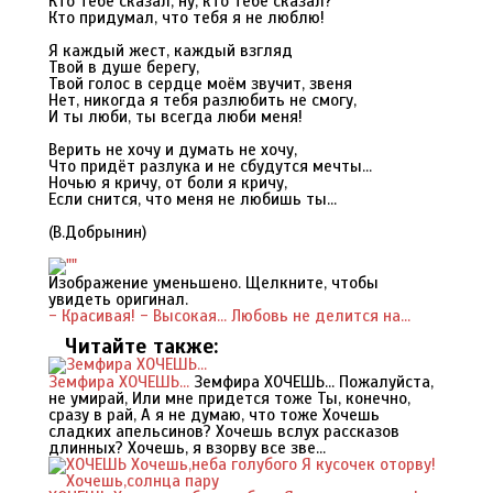
Кто тебе сказал, ну, кто тебе сказал?
Кто придумал, что тебя я не люблю!
Я каждый жест, каждый взгляд
Твой в душе берегу,
Твой голос в сердце моём звучит, звеня
Нет, никогда я тебя разлюбить не смогу,
И ты люби, ты всегда люби меня!
Верить не хочу и думать не хочу,
Что придёт разлука и не сбудутся мечты...
Ночью я кричу, от боли я кричу,
Если снится, что меня не любишь ты...
(В.Добрынин)
Изображение уменьшено. Щелкните, чтобы
увидеть оригинал.
- Красивая! - Высокая...
Любовь не делится на...
Читайте также:
Земфира ХОЧЕШЬ...
Земфира ХОЧЕШЬ... Пожалуйста,
не умирай, Или мне придется тоже Ты, конечно,
сразу в рай, А я не думаю, что тоже Хочешь
сладких апельсинов? Хочешь вслух рассказов
длинных? Хочешь, я взорву все зве...