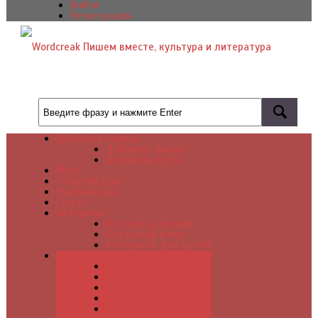
Войти
Регистрация
Добавить запись
Добавить видео
Добавить фото
Фото
События дня
Учебный зал
Газета
Авторское
Авторская поэзия
Авторский юмор
Авторское для детей
Журналы
Поэзия стихи
Проза, книги
Драматургия
Детские книги
Цитаты из книг