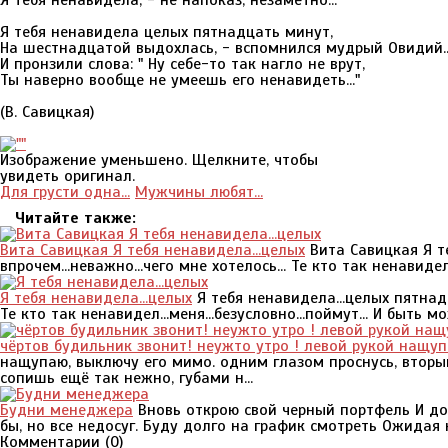
Я тебя ненавидела, - не напоказ, незаметно...
Я тебя ненавидела целых пятнадцать минут,
На шестнадцатой выдохлась, - вспомнился мудрый Овидий..
И пронзили слова: " Ну себе-то так нагло не врут,
Ты наверно вообще не умеешь его ненавидеть..."
(В. Савицкая)
Изображение уменьшено. Щелкните, чтобы
увидеть оригинал.
Для грусти одна...
Мужчины любят...
Читайте также:
Вита Савицкая Я тебя ненавидела...целых
Вита Савицкая Я те
впрочем...неважно...чего мне хотелось... Те кто так ненавидел..
Я тебя ненавидела...целых
Я тебя ненавидела...целых пятнадца
Те кто так ненавидел...меня...безусловно...поймут... И быть мо
чёртов будильник звонит! неужто утро ! левой рукой нащу
нащупаю, выключу его мимо. одним глазом проснусь, вторым
сопишь ещё так нежно, губами н...
Будни менеджера
Вновь открою свой черный портфель И дос
бы, но все недосуг. Буду долго на график смотреть Ожидая к
Комментарии (
0
)