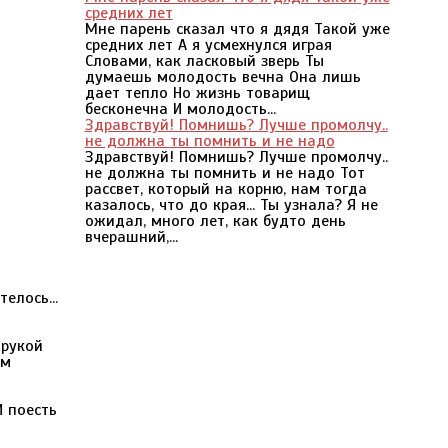
средних лет
Мне парень сказал что я дядя Такой уже
средних лет А я усмехнулся играя
Словами, как ласковый зверь Ты
думаешь молодость вечна Она лишь
дает тепло Но жизнь товарищ
бесконечна И молодость...
Здравствуй! Помнишь? Лучше промолчу..
не должна ты помнить и не надо
Здравствуй! Помнишь? Лучше промолчу..
не должна ты помнить и не надо Тот
рассвет, который на корню, нам тогда
казалось, что до края... Ты узнала? Я не
ожидал, много лет, как будто день
вчерашний,...
елось...
 рукой
ом
И поесть