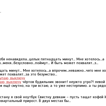
.
бя ненавидела...целых пятнадцать минут... Мне хотелось...а
.меня...безусловно...поймут... И быть может похвалят...з...
ть минут... Мне хотелось...а впрочем...неважно...чего мне хот
жет похвалят...за это безумство...
паю, выключу
чёртов будильник звонит! неужто утро?! левой
 ещё смутно, на три встаю, а то уже нестерпимо. а ты ряд
тану я свой ноутбук Свистну девкам – пусть тащат кофей 
вартальный прирост. В двух местах бы...