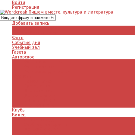
Войти
Регистрация
Добавить запись
Добавить видео
Добавить фото
Фото
События дня
Учебный зал
Газета
Авторское
Авторская поэзия
Авторский юмор
Авторское для детей
Журналы
Поэзия стихи
Проза, книги
Драматургия
Детские книги
Цитаты из книг
Что почитать
Клубы
Видео
Отдых для души
Учебные материалы
Детский уголок
Прямая речь