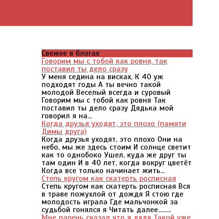
Свежее в блогах
Говорим мы с тобой как ровня, так
поставил ты дело сразу
У меня седина на висках, К 40 уж
подходят годы А ты вечно такой
молодой Веселый всегда и суровый
Говорим мы с тобой как ровня Так
поставил ты дело сразу Дядька мой
говорил я на...
Когда друзья уходят, это плохо (памяти
Димы друга)
Когда друзья уходят, это плохо Они на
небо, мы же здесь стоим И солнце светит
как то однобоко Ушел, куда же друг ты
там один И в 40 лет, когда вокруг цветёт
Когда все только начинает жить...
Степь кругом как скатерть росписная
Степь кругом как скатерть росписная Вся
в траве пожухлой от дождя Я стою где
молодость играла Где мальчонкой за
судьбой гонялся я Читать далее.........
Мне парень сказал что я дядя Такой уже