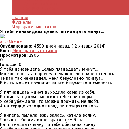
Культурный мир
Хроники истории
Общество и люди
Главная
Журналы
Мир красивых стихов
Я тебя ненавидела целых пятнадцать минут...
art-theme
Опубликовано:
4599 дней назад ( 2 января 2014)
Блог:
Мир красивых стихов
Просмотров:
1906
0
Голосов: 0
Я тебя ненавидела целых пятнадцать минут...
Мне хотелось, а впрочем, неважно, чего мне хотелось,
Те кто так ненавидел, меня безусловно поймут...
И быть может похвалят за это безумство и смелость...
Я пятнадцать минут выходила сама из себя,
И один за одним выносила тебе приговоры...
Я себя убеждала,что можно прожить, не любя,
А на сердце холодное вряд ли позарятся воры...
Я кипела, пылала, взрывалась, катила волну,
Я взяла себе имя иное, красивое - Этна...
На пятнадцать минут я тебе объявила войну,