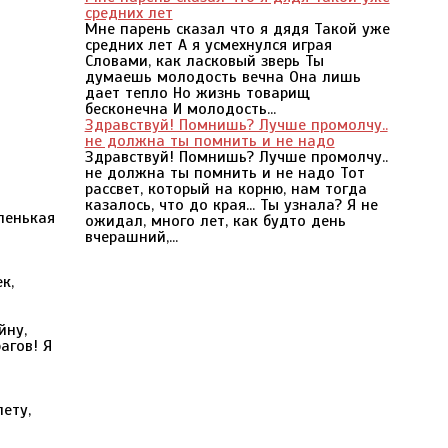
средних лет
Мне парень сказал что я дядя Такой уже
средних лет А я усмехнулся играя
Словами, как ласковый зверь Ты
думаешь молодость вечна Она лишь
дает тепло Но жизнь товарищ
бесконечна И молодость...
Здравствуй! Помнишь? Лучше промолчу..
не должна ты помнить и не надо
Здравствуй! Помнишь? Лучше промолчу..
не должна ты помнить и не надо Тот
рассвет, который на корню, нам тогда
казалось, что до края... Ты узнала? Я не
ленькая
ожидал, много лет, как будто день
вчерашний,...
к,
йну,
агов! Я
лету,