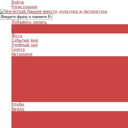
Войти
Регистрация
Добавить запись
Добавить видео
Добавить фото
Фото
События дня
Учебный зал
Газета
Авторское
Авторская поэзия
Авторский юмор
Авторское для детей
Журналы
Поэзия стихи
Проза, книги
Драматургия
Детские книги
Цитаты из книг
Что почитать
Клубы
Видео
Отдых для души
Учебные материалы
Детский уголок
Прямая речь