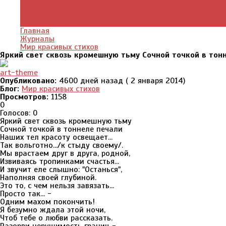
Культурный мир
Хроники истории
Общество и люди
Главная
Журналы
Мир красивых стихов
Яркий свет сквозь кромешную тьму Сочной точкой в тон
art-theme
Опубликовано:
4600 дней назад ( 2 января 2014)
Блог:
Мир красивых стихов
Просмотров:
1158
0
Голосов: 0
Яркий свет сквозь кромешную тьму
Сочной точкой в тоннеле печали
Наших тел красоту освещает...
Так вольготно.../к стыду своему/.
Мы врастаем друг в друга, родной,
Извиваясь тропинками счастья...
И звучит еле слышно: "Останься",
Наполняя своей глубиной.
Это то, с чем нельзя завязать...
Просто так... -
Одним махом покончить!
Я безумно ждала этой ночи,
Чтоб тебе о любви рассказать.