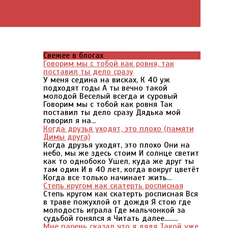
Свежее в блогах
Говорим мы с тобой как ровня, так
поставил ты дело сразу
У меня седина на висках, К 40 уж
подходят годы А ты вечно такой
молодой Веселый всегда и суровый
Говорим мы с тобой как ровня Так
поставил ты дело сразу Дядька мой
говорил я на...
Когда друзья уходят, это плохо (памяти
Димы друга)
Когда друзья уходят, это плохо Они на
небо, мы же здесь стоим И солнце светит
как то однобоко Ушел, куда же друг ты
там один И в 40 лет, когда вокруг цветёт
Когда все только начинает жить...
Степь кругом как скатерть росписная
Степь кругом как скатерть росписная Вся
в траве пожухлой от дождя Я стою где
молодость играла Где мальчонкой за
судьбой гонялся я Читать далее.........
Мне парень сказал что я дядя Такой уже