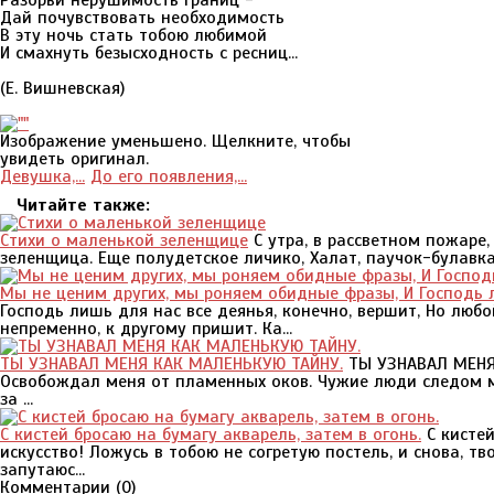
Разорви нерушимость границ -
Дай почувствовать необходимость
В эту ночь стать тобою любимой
И смахнуть безысходность с ресниц...
(Е. Вишневская)
Изображение уменьшено. Щелкните, чтобы
увидеть оригинал.
Девушка,...
До eго появлeния,...
Читайте также:
Стихи о маленькой зеленщице
С утра, в рассветном пожаре
зеленщица. Еще полудетское личико, Халат, паучок-булавка.
Мы не ценим других, мы роняем обидные фразы, И Господь
Господь лишь для нас все деянья, конечно, вершит, Но любо
непременно, к другому пришит. Ка...
ТЫ УЗНАВАЛ МЕНЯ КАК МАЛЕНЬКУЮ ТАЙНУ.
ТЫ УЗНАВАЛ МЕНЯ 
Освобождал меня от пламенных оков. Чужие люди следом мч
за ...
С кистей бросаю на бумагу акварель, затем в огонь.
С кистей
искусство! Ложусь в тобою не согретую постель, и снова, тв
запутаюс...
Комментарии (
0
)