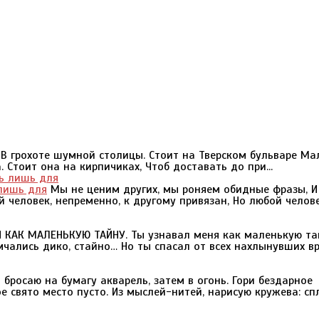
, В грохоте шумной столицы. Стоит на Тверском бульваре Ма
 Стоит она на кирпичиках, Чтоб доставать до при...
 лишь для
Мы не ценим других, мы роняем обидные фразы, И
й человек, непременно, к другому привязан, Но любой челове
КАК МАЛЕНЬКУЮ ТАЙНУ. Ты узнавал меня как маленькую та
ались дико, стайно… Но ты спасал от всех нахлынувших вр
 бросаю на бумагу акварель, затем в огонь. Гори бездарное
ое свято место пусто. Из мыслей-нитей, нарисую кружева: сп