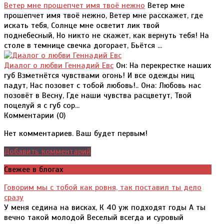
Ветер мне прошепчет имя твоё нежно
Ветер мне
прошепчет имя твоё нежно, Ветер мне расскажет, где
искать тебя, Солнце мне осветит лик твой
поднебесный, Но никто не скажет, как вернуть тебя! На
столе в темнице свечка догорает, Бьётся ...
Диалог о любви Геннадий Евс
Он: На перекрестке наших
губ Взметнётся чувствами огонь! И все одежды ниц
падут, Нас позовет с тобой любовь!.. Она: Любовь нас
позовёт в Весну, Где наши чувства расцветут, Твой
поцелуй я с губ сор...
Комментарии (
0
)
Нет комментариев. Ваш будет первым!
Добавить комментарий
Свежее в блогах
Говорим мы с тобой как ровня, так поставил ты дело
сразу
У меня седина на висках, К 40 уж подходят годы А ты
вечно такой молодой Веселый всегда и суровый