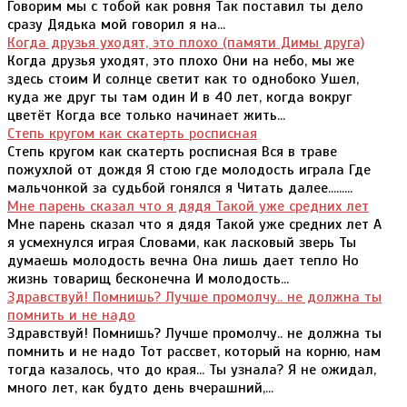
Говорим мы с тобой как ровня Так поставил ты дело
сразу Дядька мой говорил я на...
Когда друзья уходят, это плохо (памяти Димы друга)
Когда друзья уходят, это плохо Они на небо, мы же
здесь стоим И солнце светит как то однобоко Ушел,
куда же друг ты там один И в 40 лет, когда вокруг
цветёт Когда все только начинает жить...
Степь кругом как скатерть росписная
Степь кругом как скатерть росписная Вся в траве
пожухлой от дождя Я стою где молодость играла Где
мальчонкой за судьбой гонялся я Читать далее.........
Мне парень сказал что я дядя Такой уже средних лет
Мне парень сказал что я дядя Такой уже средних лет А
я усмехнулся играя Словами, как ласковый зверь Ты
думаешь молодость вечна Она лишь дает тепло Но
жизнь товарищ бесконечна И молодость...
Здравствуй! Помнишь? Лучше промолчу.. не должна ты
помнить и не надо
Здравствуй! Помнишь? Лучше промолчу.. не должна ты
помнить и не надо Тот рассвет, который на корню, нам
тогда казалось, что до края... Ты узнала? Я не ожидал,
много лет, как будто день вчерашний,...