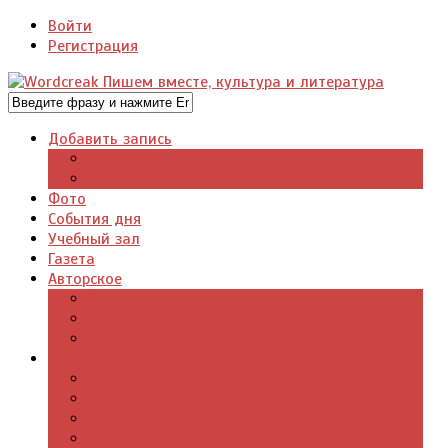
Войти
Регистрация
Добавить запись
Добавить видео
Добавить фото
Фото
События дня
Учебный зал
Газета
Авторское
Авторская поэзия
Авторский юмор
Авторское для детей
Журналы
Поэзия стихи
Проза, книги
Драматургия
Детские книги