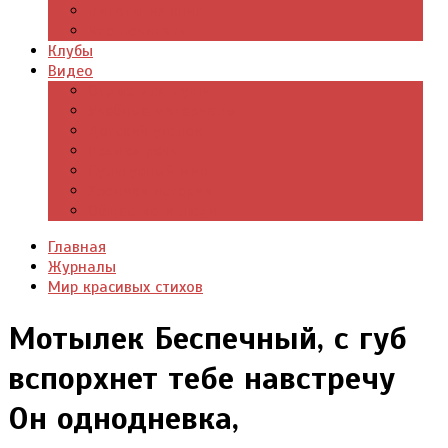
Цитаты из книг
Что почитать
Клубы
Видео
Отдых для души
Учебные материалы
Детский уголок
Прямая речь
Культурный мир
Хроники истории
Общество и люди
Главная
Журналы
Мир красивых стихов
Мотылек Беспечный, с губ
вспорхнет тебе навстречу
Он однодневка,