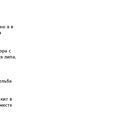
но я в
я
ора с
я липа,
мольба
 кит в
месте