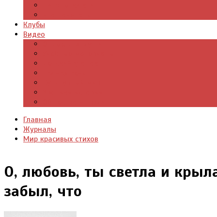
Цитаты из книг
Что почитать
Клубы
Видео
Отдых для души
Учебные материалы
Детский уголок
Прямая речь
Культурный мир
Хроники истории
Общество и люди
Главная
Журналы
Мир красивых стихов
О, любовь, ты светла и крыла
забыл, что