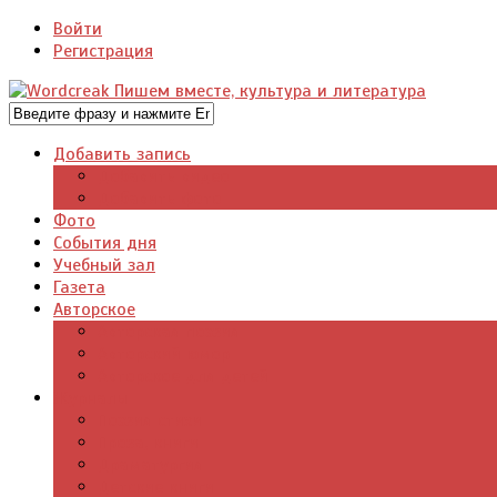
Войти
Регистрация
Добавить запись
Добавить видео
Добавить фото
Фото
События дня
Учебный зал
Газета
Авторское
Авторская поэзия
Авторский юмор
Авторское для детей
Журналы
Поэзия стихи
Проза, книги
Драматургия
Детские книги