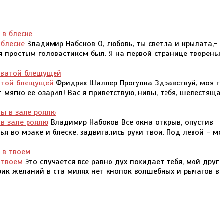
 блеске
Владимир Набоков О, любовь, ты светла и крылата,- 
 я простым головастиком был. Я на первой странице творень
ватой блещущей
Фридрих Шиллер Прогулка Здравствуй, моя г
 мягко ее озарил! Вас я приветствую, нивы, тебя, шелестяща
 в зале роялю
Владимир Набоков Все окна открыв, опустив
лья во мраке и блеске, задвигались руки твои. Под левой - 
 твоем
Это случается все равно дух покидает тебя, мой друг
рик желаний в ста милях нет кнопок волшебных и рычагов в