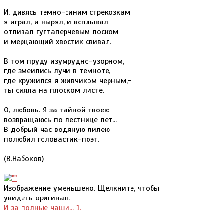
И, дивясь темно-синим стрекозкам,
я играл, и нырял, и всплывал,
отливал гуттаперчевым лоском
и мерцающий хвостик свивал.
В том пруду изумрудно-узорном,
где змеились лучи в темноте,
где кружился я живчиком черным,-
ты сияла на плоском листе.
О, любовь. Я за тайной твоею
возвращаюсь по лестнице лет...
В добрый час водяную лилею
полюбил головастик-поэт.
(В.Набоков)
Изображение уменьшено. Щелкните, чтобы
увидеть оригинал.
И за полные чаши...
1.