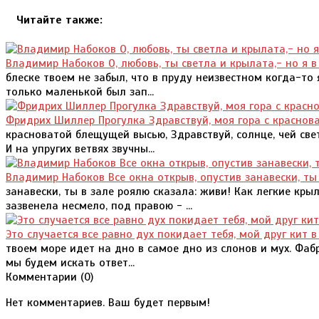
Читайте также:
Владимир Набоков О, любовь, ты светла и крылата,- но я в
блеске твоем не забыл, что в пруду неизвестном когда-то
только маленькой был зап...
Фридрих Шиллер Прогулка Здравствуй, моя гора с красно
красноватой блещущей высью, Здравствуй, солнце, чей свет
И на упругих ветвях звучны...
Владимир Набоков Все окна открыв, опустив занавески, ты
занавески, ты в зале роялю сказала: живи! Как легкие кры
зазвенела несмело, под правою - ...
Это случается все равно дух покидает тебя, мой друг кит в
твоем море идет на дно в самое дно из слонов и мух. Фаб
мы будем искать ответ...
Комментарии (
0
)
Нет комментариев. Ваш будет первым!