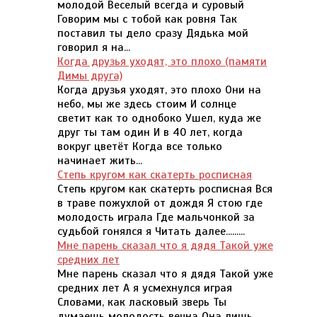
молодой Веселый всегда и суровый
Говорим мы с тобой как ровня Так
поставил ты дело сразу Дядька мой
говорил я на...
Когда друзья уходят, это плохо (памяти
Димы друга)
Когда друзья уходят, это плохо Они на
небо, мы же здесь стоим И солнце
светит как то однобоко Ушел, куда же
друг ты там один И в 40 лет, когда
вокруг цветёт Когда все только
начинает жить...
Степь кругом как скатерть росписная
Степь кругом как скатерть росписная Вся
в траве пожухлой от дождя Я стою где
молодость играла Где мальчонкой за
судьбой гонялся я Читать далее.........
Мне парень сказал что я дядя Такой уже
средних лет
Мне парень сказал что я дядя Такой уже
средних лет А я усмехнулся играя
Словами, как ласковый зверь Ты
думаешь молодость вечна Она лишь