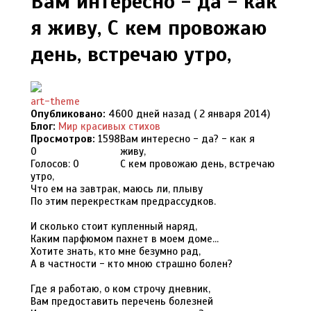
Вам интересно - да - как
я живу, С кем провожаю
день, встречаю утро,
art-theme
Опубликовано:
4600 дней назад ( 2 января 2014)
Блог:
Мир красивых стихов
Просмотров:
1598
Вам интересно - да? - как я
0
живу,
Голосов: 0
С кем провожаю день, встречаю
утро,
Что ем на завтрак, маюсь ли, плыву
По этим перекресткам предрассудков.
И сколько стоит купленный наряд,
Каким парфюмом пахнет в моем доме...
Хотите знать, кто мне безумно рад,
А в частности - кто мною страшно болен?
Где я работаю, о ком строчу дневник,
Вам предоставить перечень болезней