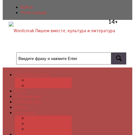
Войти
Регистрация
14+
Добавить запись
Добавить видео
Добавить фото
Фото
События дня
Учебный зал
Газета
Авторское
Авторская поэзия
Авторский юмор
Авторское для детей
Журналы