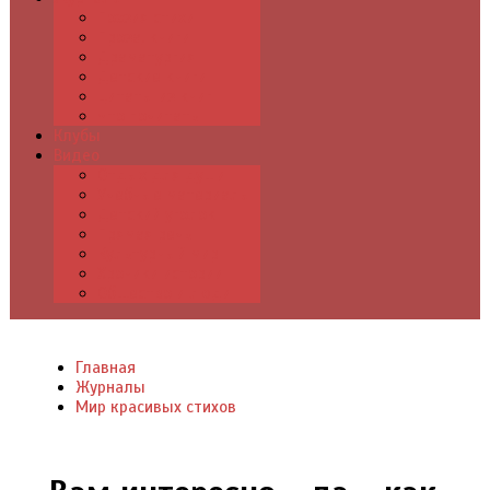
Поэзия стихи
Проза, книги
Драматургия
Детские книги
Цитаты из книг
Что почитать
Клубы
Видео
Отдых для души
Учебные материалы
Детский уголок
Прямая речь
Культурный мир
Хроники истории
Общество и люди
Главная
Журналы
Мир красивых стихов