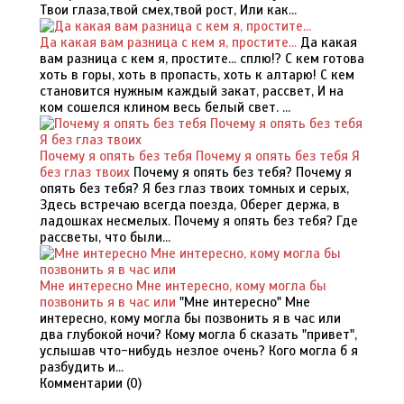
Твои глаза,твой смех,твой рост, Или как...
Да какая вам разница с кем я, простите...
Да какая
вам разница с кем я, простите... сплю!? С кем готова
хоть в горы, хоть в пропасть, хоть к алтарю! С кем
становится нужным каждый закат, рассвет, И на
ком сошелся клином весь белый свет. ...
Почему я опять без тебя Почему я опять без тебя Я
без глаз твоих
Почему я опять без тебя? Почему я
опять без тебя? Я без глаз твоих томных и серых,
Здесь встречаю всегда поезда, Оберег держа, в
ладошках несмелых. Почему я опять без тебя? Где
рассветы, что были...
Мне интересно Мне интересно, кому могла бы
позвонить я в час или
"Мне интересно" Мне
интересно, кому могла бы позвонить я в час или
два глубокой ночи? Кому могла б сказать "привет",
услышав что-нибудь незлое очень? Кого могла б я
разбудить и...
Комментарии (
0
)