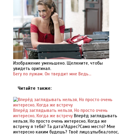
Изображение уменьшено. Щелкните, чтобы
увидеть оригинал.
Бегу по лужам.
Он твердит мне Ведь...
Читайте также:
Вперёд заглядывать нельзя, Но просто очень
интересно, Когда же встречу
Вперёд заглядывать
нельзя, Но просто очень интересно, Когда же
встречу я тебя? Та дата?Адрес?Само место? Мне
интересно каким будешь? Твоё лицо,улыбка,голос,