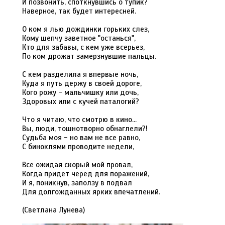
И позвонить, споткнувшись о тупик?
Наверное, так будет интересней.
О ком я лью дождинки горьких слез,
Кому шепчу заветное "останься",
Кто для забавы, с кем уже всерьез,
По ком дрожат замерзнувшие пальцы.
С кем разделила я впервые ночь,
Куда я путь держу в своей дороге,
Кого рожу - мальчишку или дочь,
Здоровых или с кучей паталогий?
Что я читаю, что смотрю в кино...
Вы, люди, тошнотворно обнаглели?!
Судьба моя - но вам не все равно,
С биноклями проводите недели,
Все ожидая скорый мой провал,
Когда придет черед для поражений,
И я, поникнув, заползу в подвал
Для долгожданных ярких впечатлений.
(Светлана Лунева)