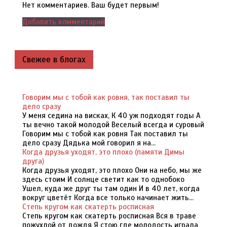
Нет комментариев. Ваш будет первым!
Добавить комментарий
Свежее в блогах
Говорим мы с тобой как ровня, так поставил ты
дело сразу
У меня седина на висках, К 40 уж подходят годы А
ты вечно такой молодой Веселый всегда и суровый
Говорим мы с тобой как ровня Так поставил ты
дело сразу Дядька мой говорил я на...
Когда друзья уходят, это плохо (памяти Димы
друга)
Когда друзья уходят, это плохо Они на небо, мы же
здесь стоим И солнце светит как то однобоко
Ушел, куда же друг ты там один И в 40 лет, когда
вокруг цветёт Когда все только начинает жить...
Степь кругом как скатерть росписная
Степь кругом как скатерть росписная Вся в траве
пожухлой от дождя Я стою где молодость играла