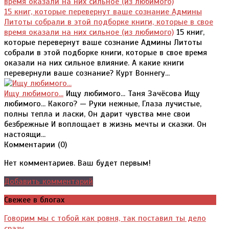
15 книг, которые перевернут ваше сознание Админы
Литоты собрали в этой подборке книги, которые в свое
время оказали на них сильное (из любимого)
15 книг,
которые перевернут ваше сознание Админы Литоты
собрали в этой подборке книги, которые в свое время
оказали на них сильное влияние. А какие книги
перевернули ваше сознание? Курт Воннегу...
Ищу любимого...
Ищу любимого... Таня Зачёсова Ищу
любимого... Какого? — Руки нежные, Глаза лучистые,
полны тепла и ласки, Он дарит чувства мне свои
безбрежные И воплощает в жизнь мечты и сказки. Он
настоящи...
Комментарии (
0
)
Нет комментариев. Ваш будет первым!
Добавить комментарий
Свежее в блогах
Говорим мы с тобой как ровня, так поставил ты дело
сразу