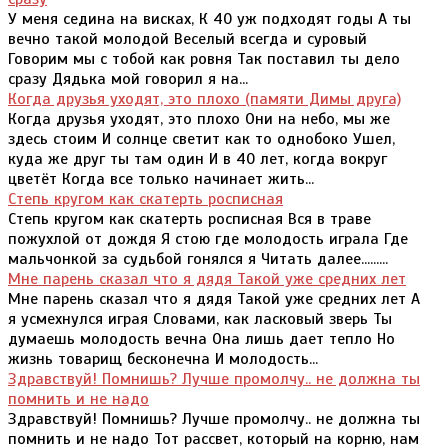
У меня седина на висках, К 40 уж подходят годы А ты
вечно такой молодой Веселый всегда и суровый
Говорим мы с тобой как ровня Так поставил ты дело
сразу Дядька мой говорил я на...
Когда друзья уходят, это плохо (памяти Димы друга)
Когда друзья уходят, это плохо Они на небо, мы же
здесь стоим И солнце светит как то однобоко Ушел,
куда же друг ты там один И в 40 лет, когда вокруг
цветёт Когда все только начинает жить...
Степь кругом как скатерть росписная
Степь кругом как скатерть росписная Вся в траве
пожухлой от дождя Я стою где молодость играла Где
мальчонкой за судьбой гонялся я Читать далее.........
Мне парень сказал что я дядя Такой уже средних лет
Мне парень сказал что я дядя Такой уже средних лет А
я усмехнулся играя Словами, как ласковый зверь Ты
думаешь молодость вечна Она лишь дает тепло Но
жизнь товарищ бесконечна И молодость...
Здравствуй! Помнишь? Лучше промолчу.. не должна ты
помнить и не надо
Здравствуй! Помнишь? Лучше промолчу.. не должна ты
помнить и не надо Тот рассвет, который на корню, нам