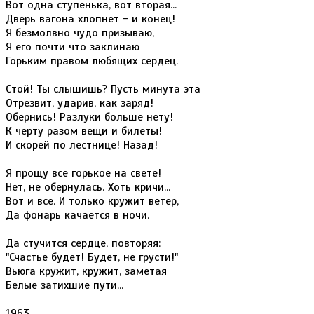
Вот одна ступенька, вот вторая...
Дверь вагона хлопнет - и конец!
Я безмолвно чудо призываю,
Я его почти что заклинаю
Горьким правом любящих сердец.
Стой! Ты слышишь? Пусть минута эта
Отрезвит, ударив, как заряд!
Обернись! Разлуки больше нету!
К черту разом вещи и билеты!
И скорей по лестнице! Назад!
Я прощу все горькое на свете!
Нет, не обернулась. Хоть кричи...
Вот и все. И только кружит ветер,
Да фонарь качается в ночи.
Да стучится сердце, повторяя:
"Счастье будет! Будет, не грусти!"
Вьюга кружит, кружит, заметая
Белые затихшие пути...
1963