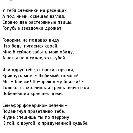
У тебя снежинки на ресницах,
А под ними, освещая взгляд,
Словно две растерянные птицы,
Голубые звездочки дрожат.
Говорим, не подавая виду,
Что беды пугаемся своей,
Мне б сейчас забыть мою обиду,
А вот я не в силах, хоть убей.
Или вдруг тебе, отбросив прятки,
Крикнуть мне: - Любимый, помоги!
Мы - близки! По-прежнему близки! -
Только ты молчишь и трешь перчаткой
Побелевший краешек щеки.
Семафор фонариком зеленым
Подмигнул приветливо тебе,
И уже спешишь ты по перрону
К той, к другой, к придуманной судьбе.