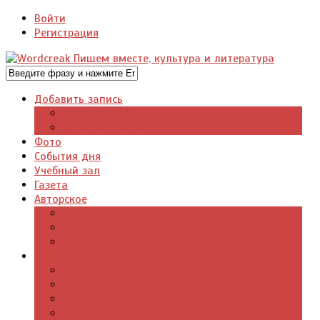
Войти
Регистрация
Добавить запись
Добавить видео
Добавить фото
Фото
События дня
Учебный зал
Газета
Авторское
Авторская поэзия
Авторский юмор
Авторское для детей
Журналы
Поэзия стихи
Проза, книги
Драматургия
Детские книги