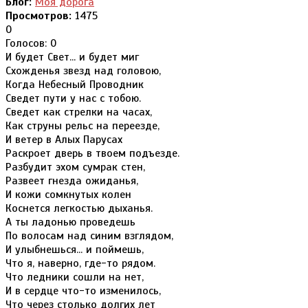
Блог:
Моя дорога
Просмотров:
1475
0
Голосов: 0
И будет Свет... и будет миг
Схожденья звезд над головою,
Когда Небесный Проводник
Сведет пути у нас с тобою.
Сведет как стрелки на часах,
Как струны рельс на переезде,
И ветер в Алых Парусах
Раскроет дверь в твоем подъезде.
Разбудит эхом сумрак стен,
Развеет гнезда ожиданья,
И кожи сомкнутых колен
Коснется легкостью дыханья.
А ты ладонью проведешь
По волосам над синим взглядом,
И улыбнешься... и поймешь,
Что я, наверно, где-то рядом.
Что ледники сошли на нет,
И в сердце что-то изменилось,
Что через столько долгих лет