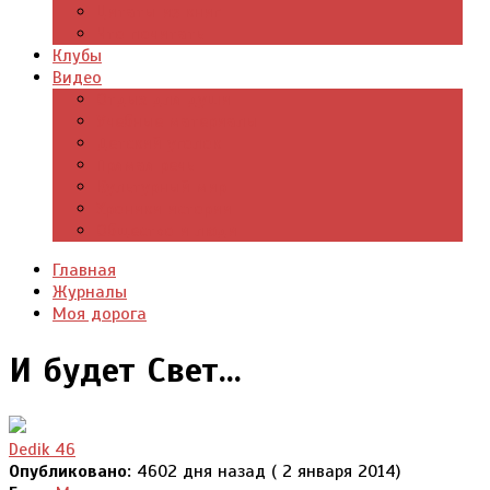
Цитаты из книг
Что почитать
Клубы
Видео
Отдых для души
Учебные материалы
Детский уголок
Прямая речь
Культурный мир
Хроники истории
Общество и люди
Главная
Журналы
Моя дорога
И будет Свет...
Dedik 46
Опубликовано:
4602 дня назад ( 2 января 2014)