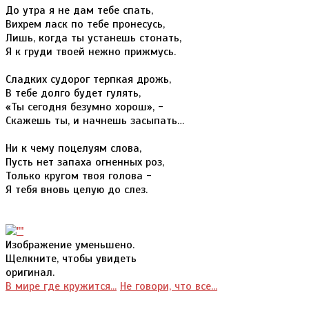
До утра я не дам тебе спать,
Вихрем ласк по тебе пронесусь,
Лишь, когда ты устанешь стонать,
Я к груди твоей нежно прижмусь.
Сладких судорог терпкая дрожь,
В тебе долго будет гулять,
«Ты сегодня безумно хорош», -
Скажешь ты, и начнешь засыпать…
Ни к чему поцелуям слова,
Пусть нет запаха огненных роз,
Только кругом твоя голова -
Я тебя вновь целую до слез.
Изображение уменьшено.
Щелкните, чтобы увидеть
оригинал.
В мире где кружится...
Не говори, что все...