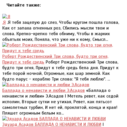
Читайте также:
.Я
.Я тебя зацелую до слез, Чтобы кругом пошла голова,
Как от запаха огненных роз, Сбились мысли твои и
слова. Крепко-крепко тебя обниму, Чтобы в жарких
объятьях моих, Поняла, что уже ни к кому, Смысл...
Роберт Рождественский Три слова, будто три огня,
Придут к тебе средь
Роберт Рождественский Три слова,
будто три огня, Придут к тебе средь бела дня. Придут к
тебе порой ночной, Огромные, как шар земной. Как
будто парус - кораблю Три слова: "Я тебя люблю". ...
Баллада о ненависти и любви Э.Асадов
«Баллада о
ненависти и любви» Э.Асадов I Метель ревет, как седой
исполин, Вторые сутки не утихая, Ревет, как пятьсот
самолетных турбин, И нет ей, проклятой, конца и края!
Пляшет огромным белым ко...
Эдуард Асадов БАЛЛАДА О НЕНАВИСТИ И ЛЮБВИ
I