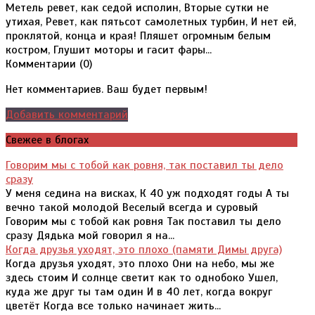
Метель ревет, как седой исполин, Вторые сутки не
утихая, Ревет, как пятьсот самолетных турбин, И нет ей,
проклятой, конца и края! Пляшет огромным белым
костром, Глушит моторы и гасит фары...
Комментарии (
0
)
Нет комментариев. Ваш будет первым!
Добавить комментарий
Свежее в блогах
Говорим мы с тобой как ровня, так поставил ты дело
сразу
У меня седина на висках, К 40 уж подходят годы А ты
вечно такой молодой Веселый всегда и суровый
Говорим мы с тобой как ровня Так поставил ты дело
сразу Дядька мой говорил я на...
Когда друзья уходят, это плохо (памяти Димы друга)
Когда друзья уходят, это плохо Они на небо, мы же
здесь стоим И солнце светит как то однобоко Ушел,
куда же друг ты там один И в 40 лет, когда вокруг
цветёт Когда все только начинает жить...